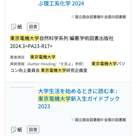
ぶ理工系化学 2024
国立国会図書館
全国の図書館
紙
図書
東京電機大学
自然科学系列 編著
学術図書出版社
2024.3
<PA23-R17>
東京電機大学
著者標目
東京電機大学
パソ
典拠情報（Author Heading/「を見よ」参照）
コン向上委員会
東京電機大学
研究企画室
大学生活を始めるときに読む本 :
東京電機大学
新入生ガイドブック
2023
国立国会図書館
全国の図書館
紙
図書