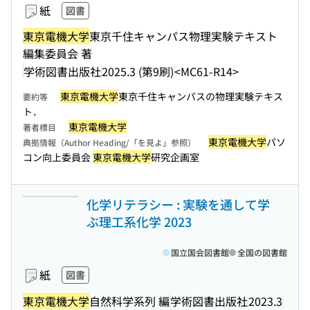
紙
図書
東京電機大学
東京千住キャンパス物理実験テキスト
編集委員会 著
学術図書出版社
2025.3 (第9刷)
<MC61-R14>
東京電機大学
東京千住キャンパスの物理実験テキス
要約等
ト．
東京電機大学
著者標目
東京電機大学
パソ
典拠情報（Author Heading/「を見よ」参照）
コン向上委員会
東京電機大学
研究企画室
化学リテラシー : 実験を通して学
ぶ理工系化学 2023
国立国会図書館
全国の図書館
紙
図書
東京電機大学
自然科学系列 編
学術図書出版社
2023.3