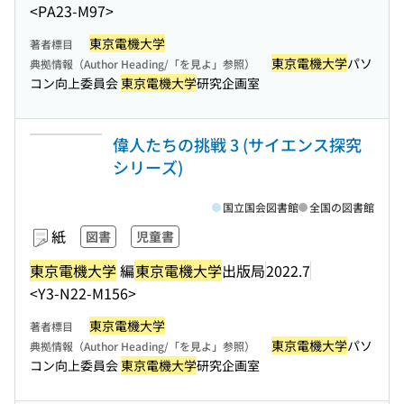
<PA23-M97>
東京電機大学
著者標目
東京電機大学
パソ
典拠情報（Author Heading/「を見よ」参照）
コン向上委員会
東京電機大学
研究企画室
偉人たちの挑戦 3 (サイエンス探究
シリーズ)
国立国会図書館
全国の図書館
紙
図書
児童書
東京電機大学
編
東京電機大学
出版局
2022.7
<Y3-N22-M156>
東京電機大学
著者標目
東京電機大学
パソ
典拠情報（Author Heading/「を見よ」参照）
コン向上委員会
東京電機大学
研究企画室