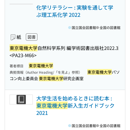
化学リテラシー : 実験を通して学
ぶ理工系化学 2022
国立国会図書館
全国の図書館
紙
図書
東京電機大学
自然科学系列 編
学術図書出版社
2022.3
<PA23-M66>
東京電機大学
著者標目
東京電機大学
パソ
典拠情報（Author Heading/「を見よ」参照）
コン向上委員会
東京電機大学
研究企画室
大学生活を始めるときに読む本 :
東京電機大学
新入生ガイドブック
2021
国立国会図書館
全国の図書館