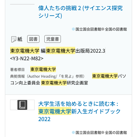
偉人たちの挑戦 2 (サイエンス探究
シリーズ)
国立国会図書館
全国の図書館
紙
図書
児童書
東京電機大学
編
東京電機大学
出版局
2022.3
<Y3-N22-M82>
東京電機大学
著者標目
東京電機大学
パソ
典拠情報（Author Heading/「を見よ」参照）
コン向上委員会
東京電機大学
研究企画室
大学生活を始めるときに読む本 :
東京電機大学
新入生ガイドブック
2022
国立国会図書館
全国の図書館