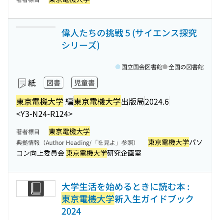
偉人たちの挑戦 5 (サイエンス探究
シリーズ)
国立国会図書館
全国の図書館
紙
図書
児童書
東京電機大学
編
東京電機大学
出版局
2024.6
<Y3-N24-R124>
東京電機大学
著者標目
東京電機大学
パソ
典拠情報（Author Heading/「を見よ」参照）
コン向上委員会
東京電機大学
研究企画室
大学生活を始めるときに読む本 :
東京電機大学
新入生ガイドブック
2024