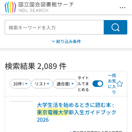
メニ
本文へ移動
検索
絞り込み条件
検索結果 2,089 件
一括
タイト
お気
ルでま
に入
とめる
り
大学生活を始めるときに読む本 :
東京電機大学
新入生ガイドブック
2026