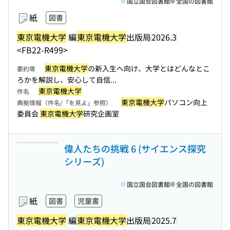
国立国会図書館
全国の図書館
紙
図書
東京電機大学
編
東京電機大学
出版局
2026.3
<FB22-R499>
東京電機大学
の新入生へ向け、大学とはどんなとこ
要約等
ろかを解説し、安心して自信...
東京電機大学
件名
東京電機大学
パソコン向上
典拠情報（件名/「を見よ」参照）
委員会
東京電機大学
研究企画室
偉人たちの挑戦 6 (サイエンス探究
シリーズ)
国立国会図書館
全国の図書館
紙
図書
児童書
東京電機大学
編
東京電機大学
出版局
2025.7