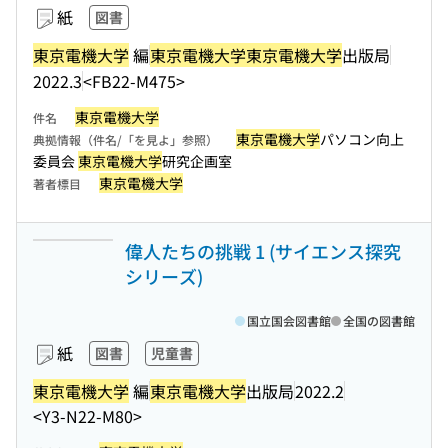
紙
図書
東京電機大学
編
東京電機大学
東京電機大学
出版局
2022.3
<FB22-M475>
東京電機大学
件名
東京電機大学
パソコン向上
典拠情報（件名/「を見よ」参照）
委員会
東京電機大学
研究企画室
東京電機大学
著者標目
偉人たちの挑戦 1 (サイエンス探究
シリーズ)
国立国会図書館
全国の図書館
紙
図書
児童書
東京電機大学
編
東京電機大学
出版局
2022.2
<Y3-N22-M80>