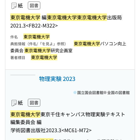
紙
図書
東京電機大学
編
東京電機大学
東京電機大学
出版局
2021.3
<FB22-M322>
東京電機大学
件名
東京電機大学
パソコン向上
典拠情報（件名/「を見よ」参照）
委員会
東京電機大学
研究企画室
東京電機大学
著者標目
物理実験 2023
国立国会図書館
全国の図書館
紙
図書
東京電機大学
東京千住キャンパス物理実験テキスト
編集委員会 編
学術図書出版社
2023.3
<MC61-M72>