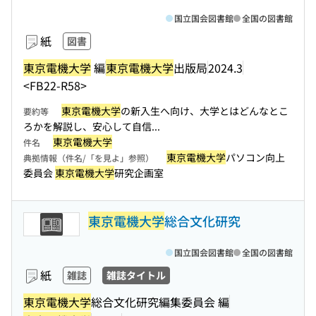
国立国会図書館
全国の図書館
紙
図書
東京電機大学
編
東京電機大学
出版局
2024.3
<FB22-R58>
東京電機大学
の新入生へ向け、大学とはどんなとこ
要約等
ろかを解説し、安心して自信...
東京電機大学
件名
東京電機大学
パソコン向上
典拠情報（件名/「を見よ」参照）
委員会
東京電機大学
研究企画室
東京電機大学
総合文化研究
国立国会図書館
全国の図書館
紙
雑誌
雑誌タイトル
東京電機大学
総合文化研究編集委員会 編