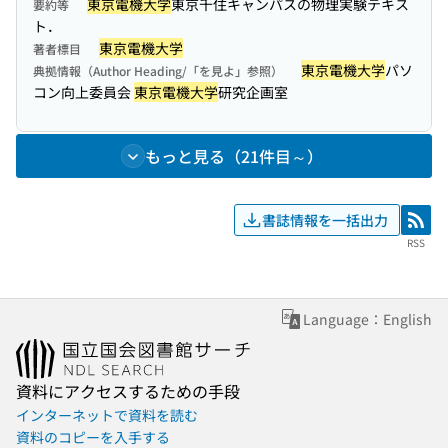
東京電機大学
東京千住キャンパスの物理実験テキス
要約等
ト．
東京電機大学
著者標目
東京電機大学
パソ
典拠情報（Author Heading/「を見よ」参照）
コン向上委員会
東京電機大学
研究企画室
もっと見る（21件目～）
書誌情報を一括出力
RSS
RSS
Language：English
資料にアクセスするための手段
インターネットで資料を読む
資料のコピーを入手する