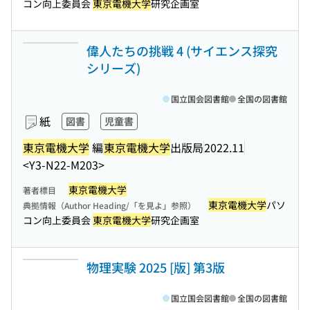
コン向上委員会
東京電機大学
研究企画室
偉人たちの挑戦 4 (サイエンス探究
シリーズ)
国立国会図書館
全国の図書館
紙
図書
児童書
東京電機大学
編
東京電機大学
出版局
2022.11
<Y3-N22-M203>
東京電機大学
著者標目
東京電機大学
パソ
典拠情報（Author Heading/「を見よ」参照）
コン向上委員会
東京電機大学
研究企画室
物理実験 2025 [版] 第3版
国立国会図書館
全国の図書館