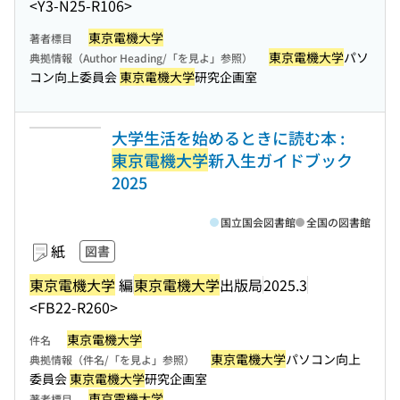
<Y3-N25-R106>
東京電機大学
著者標目
東京電機大学
パソ
典拠情報（Author Heading/「を見よ」参照）
コン向上委員会
東京電機大学
研究企画室
大学生活を始めるときに読む本 :
東京電機大学
新入生ガイドブック
2025
国立国会図書館
全国の図書館
紙
図書
東京電機大学
編
東京電機大学
出版局
2025.3
<FB22-R260>
東京電機大学
件名
東京電機大学
パソコン向上
典拠情報（件名/「を見よ」参照）
委員会
東京電機大学
研究企画室
東京電機大学
著者標目