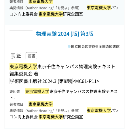
東京電機大学
著者標目
東京電機大学
パソ
典拠情報（Author Heading/「を見よ」参照）
コン向上委員会
東京電機大学
研究企画室
物理実験 2024 [版] 第3版
国立国会図書館
全国の図書館
紙
図書
東京電機大学
東京千住キャンパス物理実験テキスト
編集委員会 著
学術図書出版社
2024.3 (第8刷)
<MC61-R11>
東京電機大学
東京千住キャンパスの物理実験テキス
要約等
ト．
東京電機大学
著者標目
東京電機大学
パソ
典拠情報（Author Heading/「を見よ」参照）
コン向上委員会
東京電機大学
研究企画室