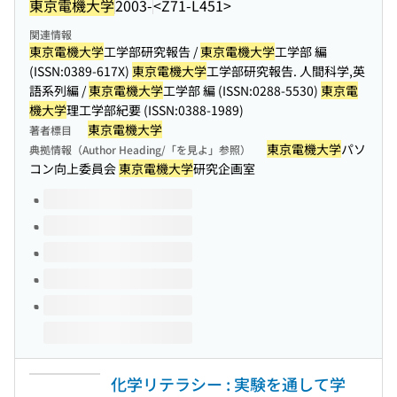
東京電機大学
2003-
<Z71-L451>
関連情報
東京電機大学
工学部研究報告 /
東京電機大学
工学部 編
(ISSN:0389-617X)
東京電機大学
工学部研究報告. 人間科学,英
語系列編 /
東京電機大学
工学部 編 (ISSN:0288-5530)
東京電
機大学
理工学部紀要 (ISSN:0388-1989)
東京電機大学
著者標目
東京電機大学
パソ
典拠情報（Author Heading/「を見よ」参照）
コン向上委員会
東京電機大学
研究企画室
このタイトルの巻号
化学リテラシー : 実験を通して学