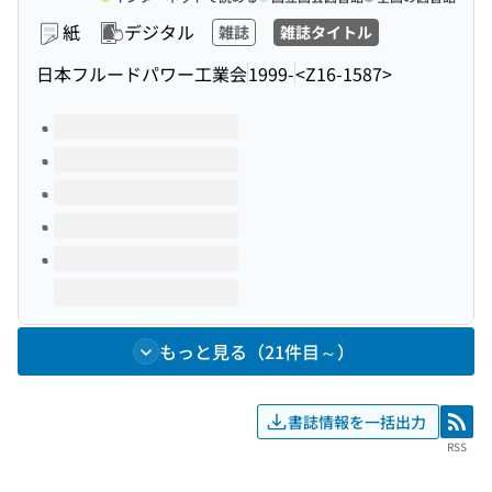
紙
デジタル
雑誌
雑誌タイトル
日本フルードパワー工業会
1999-
<Z16-1587>
このタイトルの巻号
もっと見る（21件目～）
書誌情報を一括出力
RSS
RSS