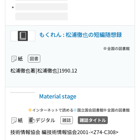
もくれん : 松浦徹也の短編随想録
全国の図書館
紙
図書
松浦徹也著
[松浦徹也]
1990.12
Material stage
インターネットで読める
国立国会図書館
全国の図書館
紙
デジタル
雑誌
雑誌タイトル
技術情報協会 編
技術情報協会
2001-
<Z74-C308>