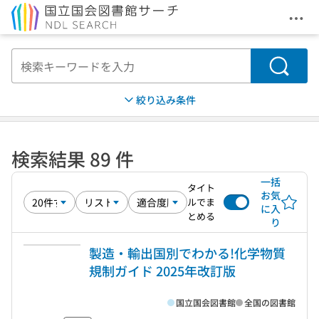
メニ
本文へ移動
検索
絞り込み条件
検索結果 89 件
一括
タイト
お気
ルでま
に入
とめる
り
製造・輸出国別でわかる!化学物質
規制ガイド 2025年改訂版
国立国会図書館
全国の図書館