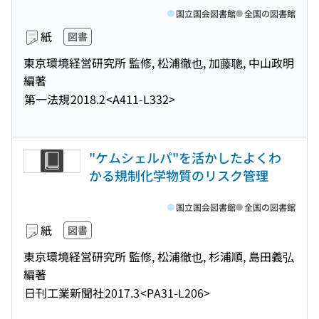
国立国会図書館
全国の図書館
紙
図書
東京環境経営研究所 監修, 松浦徹也, 加藤聰, 中山政明
編著
第一法規
2018.2
<A411-L332>
"ケムシェルパ"を活かしたよくわ
かる規制化学物質のリスク管理
国立国会図書館
全国の図書館
紙
図書
東京環境経営研究所 監修, 松浦徹也, 杉浦順, 島田義弘
編著
日刊工業新聞社
2017.3
<PA31-L206>