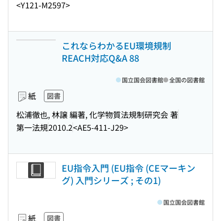
<Y121-M2597>
これならわかるEU環境規制
REACH対応Q&A 88
国立国会図書館
全国の図書館
紙
図書
松浦徹也, 林譲 編著, 化学物質法規制研究会 著
第一法規
2010.2
<AE5-411-J29>
EU指令入門 (EU指令 (CEマーキン
グ) 入門シリーズ ; その1)
国立国会図書館
紙
図書