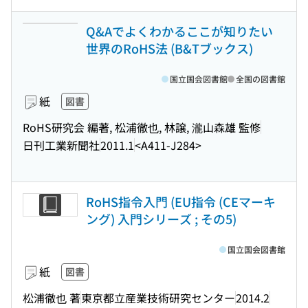
Q&Aでよくわかるここが知りたい
世界のRoHS法 (B&Tブックス)
国立国会図書館
全国の図書館
紙
図書
RoHS研究会 編著, 松浦徹也, 林譲, 瀧山森雄 監修
日刊工業新聞社
2011.1
<A411-J284>
RoHS指令入門 (EU指令 (CEマーキ
ング) 入門シリーズ ; その5)
国立国会図書館
紙
図書
松浦徹也 著
東京都立産業技術研究センター
2014.2