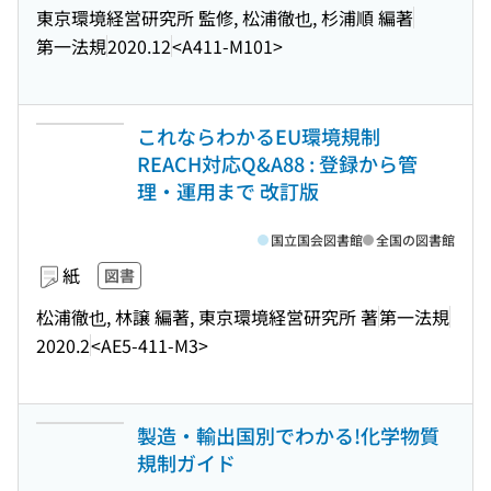
東京環境経営研究所 監修, 松浦徹也, 杉浦順 編著
第一法規
2020.12
<A411-M101>
これならわかるEU環境規制
REACH対応Q&A88 : 登録から管
理・運用まで 改訂版
国立国会図書館
全国の図書館
紙
図書
松浦徹也, 林譲 編著, 東京環境経営研究所 著
第一法規
2020.2
<AE5-411-M3>
製造・輸出国別でわかる!化学物質
規制ガイド