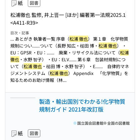
紙
図書
松浦徹也 監修, 井上晋一 [ほか] 編著
第一法規
2025.1
<A411-R39>
目次・記事
... あとがき 執筆者一覧 序章（
松浦 徹也
） 第１章 化学物質
規制につい...
...ついて（長野 知広・槌田 博・
松浦 徹也
） ・
EU：GPSR ・EU：...
... 廃棄・リサイクル法について（
松浦
徹也
・水野 智子） ・EU：ELV...
... 第６章 包装材規制につ
いて（
松浦 徹也
・槌田 博・水野 智子） ・E...
... 自律的マネ
ジメントシステム（
松浦 徹也
） Appendix 「化学物質」を
知るためのお助け情報（林...
製造・輸出国別でわかる!化学物質
規制ガイド 2021年改訂版
国立国会図書館
全国の図書館
紙
図書