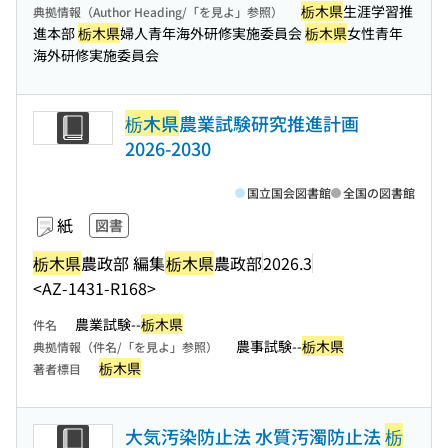
栃木県
生涯学習推
典拠情報（Author Heading/「を見よ」参照）
進本部
栃木県
婦人青年海外研修実施委員会
栃木県
女性青年
海外研修実施委員会
栃木県
農業試験研究推進計画
2026-2030
国立国会図書館
全国の図書館
紙
図書
栃木県
農政部 編集
栃木県
農政部
2026.3
<AZ-1431-R168>
農業試験--
栃木県
件名
農事試験--
栃木県
典拠情報（件名/「を見よ」参照）
栃木県
著者標目
大気汚染防止法 水質汚濁防止法
栃