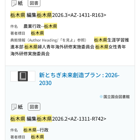
紙
図書
栃木県
編集
栃木県
2026.3
<AZ-1431-R163>
農業行政--
栃木県
件名
栃木県
著者標目
栃木県
生涯学習推
典拠情報（Author Heading/「を見よ」参照）
進本部
栃木県
婦人青年海外研修実施委員会
栃木県
女性青年
海外研修実施委員会
新とちぎ未来創造プラン : 2026-
2030
国立国会図書館
紙
図書
栃木県
編集
栃木県
2026.2
<AZ-1311-R742>
栃木県
--行政
件名
栃木県
著者標目