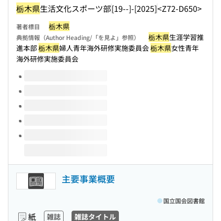
栃木県
生活文化スポーツ部
[19--]-[2025]
<Z72-D650>
栃木県
著者標目
栃木県
生涯学習推
典拠情報（Author Heading/「を見よ」参照）
進本部
栃木県
婦人青年海外研修実施委員会
栃木県
女性青年
海外研修実施委員会
このタイトルの巻号
主要事業概要
国立国会図書館
紙
雑誌
雑誌タイトル