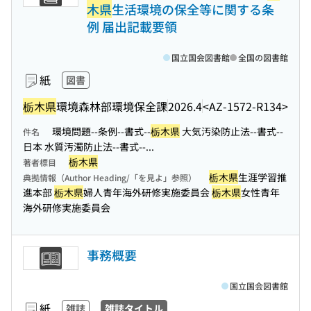
木県
生活環境の保全等に関する条
例 届出記載要領
国立国会図書館
全国の図書館
紙
図書
栃木県
環境森林部環境保全課
2026.4
<AZ-1572-R134>
環境問題--条例--書式--
栃木県
大気汚染防止法--書式--
件名
日本 水質汚濁防止法--書式--...
栃木県
著者標目
栃木県
生涯学習推
典拠情報（Author Heading/「を見よ」参照）
進本部
栃木県
婦人青年海外研修実施委員会
栃木県
女性青年
海外研修実施委員会
事務概要
国立国会図書館
紙
雑誌
雑誌タイトル