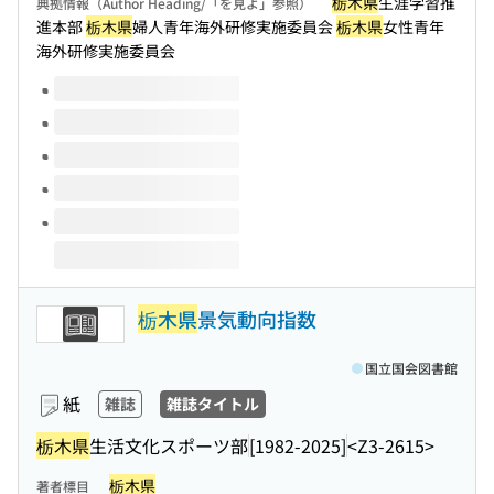
栃木県
生涯学習推
典拠情報（Author Heading/「を見よ」参照）
進本部
栃木県
婦人青年海外研修実施委員会
栃木県
女性青年
海外研修実施委員会
このタイトルの巻号
栃木県
景気動向指数
国立国会図書館
紙
雑誌
雑誌タイトル
栃木県
生活文化スポーツ部
[1982-2025]
<Z3-2615>
栃木県
著者標目