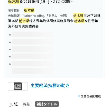
栃木県
総合政策部
[19--]-
<Z72-C389>
栃木県
著者標目
栃木県
生涯学習推
典拠情報（Author Heading/「を見よ」参照）
進本部
栃木県
婦人青年海外研修実施委員会
栃木県
女性青年
海外研修実施委員会
このタイトルの巻号
主要経済指標の動き
国立国会図書館
紙
雑誌
雑誌タイトル