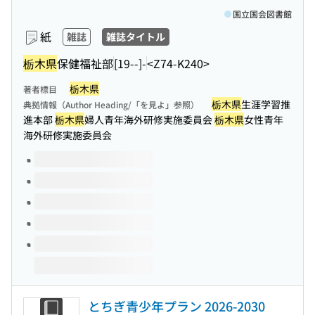
国立国会図書館
紙
雑誌
雑誌タイトル
栃木県
保健福祉部
[19--]-
<Z74-K240>
栃木県
著者標目
栃木県
生涯学習推
典拠情報（Author Heading/「を見よ」参照）
進本部
栃木県
婦人青年海外研修実施委員会
栃木県
女性青年
海外研修実施委員会
このタイトルの巻号
とちぎ青少年プラン 2026-2030