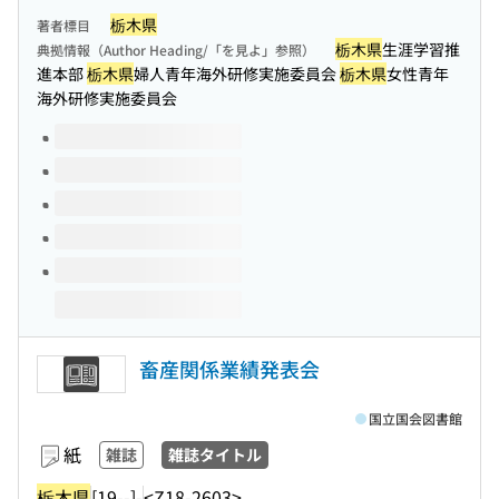
栃木県
著者標目
栃木県
生涯学習推
典拠情報（Author Heading/「を見よ」参照）
進本部
栃木県
婦人青年海外研修実施委員会
栃木県
女性青年
海外研修実施委員会
このタイトルの巻号
畜産関係業績発表会
国立国会図書館
紙
雑誌
雑誌タイトル
栃木県
[19--]-
<Z18-2603>