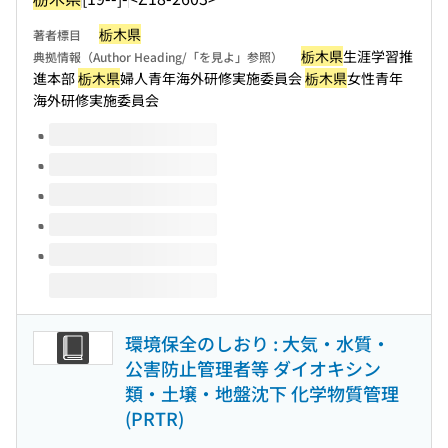
栃木県
著者標目
栃木県
生涯学習推
典拠情報（Author Heading/「を見よ」参照）
進本部
栃木県
婦人青年海外研修実施委員会
栃木県
女性青年
海外研修実施委員会
このタイトルの巻号
環境保全のしおり : 大気・水質・
公害防止管理者等 ダイオキシン
類・土壌・地盤沈下 化学物質管理
(PRTR)