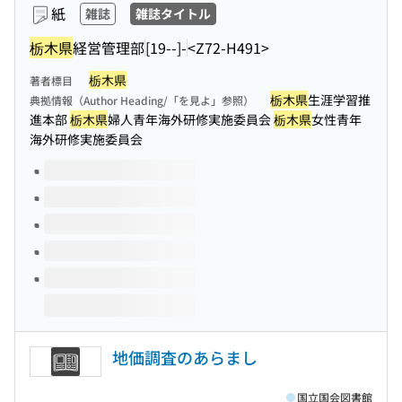
紙
雑誌
雑誌タイトル
栃木県
経営管理部
[19--]-
<Z72-H491>
栃木県
著者標目
栃木県
生涯学習推
典拠情報（Author Heading/「を見よ」参照）
進本部
栃木県
婦人青年海外研修実施委員会
栃木県
女性青年
海外研修実施委員会
このタイトルの巻号
地価調査のあらまし
国立国会図書館