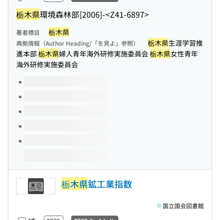
栃木県
環境森林部
[2006]-
<Z41-6897>
栃木県
著者標目
栃木県
生涯学習推
典拠情報（Author Heading/「を見よ」参照）
進本部
栃木県
婦人青年海外研修実施委員会
栃木県
女性青年
海外研修実施委員会
このタイトルの巻号
栃木県
鉱工業指数
国立国会図書館