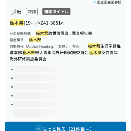
国立国会図書館
紙
雑誌
雑誌タイトル
栃木県
[19--]-
<Z41-3851>
栃木県
政世論調査 : 調査報告書
別の記録形式
栃木県
著者標目
栃木県
生涯学習推
典拠情報（Author Heading/「を見よ」参照）
進本部
栃木県
婦人青年海外研修実施委員会
栃木県
女性青年
海外研修実施委員会
このタイトルの巻号
もっと見る（21件目～）