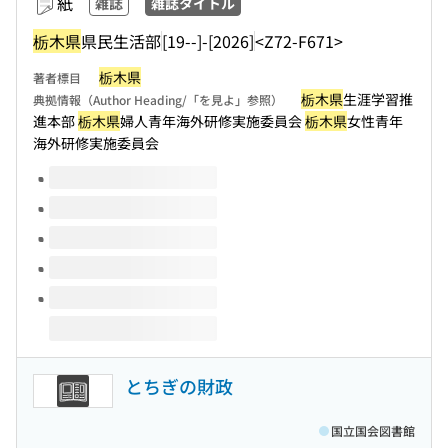
紙
雑誌
雑誌タイトル
栃木県
県民生活部
[19--]-[2026]
<Z72-F671>
栃木県
著者標目
栃木県
生涯学習推
典拠情報（Author Heading/「を見よ」参照）
進本部
栃木県
婦人青年海外研修実施委員会
栃木県
女性青年
海外研修実施委員会
このタイトルの巻号
とちぎの財政
国立国会図書館