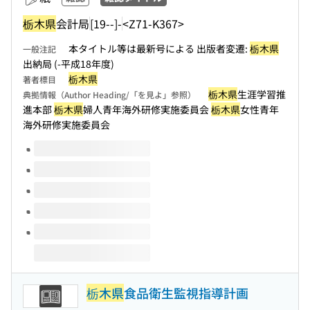
栃木県
会計局
[19--]-
<Z71-K367>
本タイトル等は最新号による 出版者変遷:
栃木県
一般注記
出納局 (-平成18年度)
栃木県
著者標目
栃木県
生涯学習推
典拠情報（Author Heading/「を見よ」参照）
進本部
栃木県
婦人青年海外研修実施委員会
栃木県
女性青年
海外研修実施委員会
このタイトルの巻号
栃木県
食品衛生監視指導計画