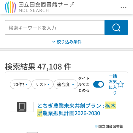
メニ
本文へ移動
検索
絞り込み条件
検索結果 47,108 件
一括
タイト
お気
ルでま
に入
とめる
り
とちぎ農業未来共創プラン :
栃木
県
農業振興計画2026-2030
国立国会図書館