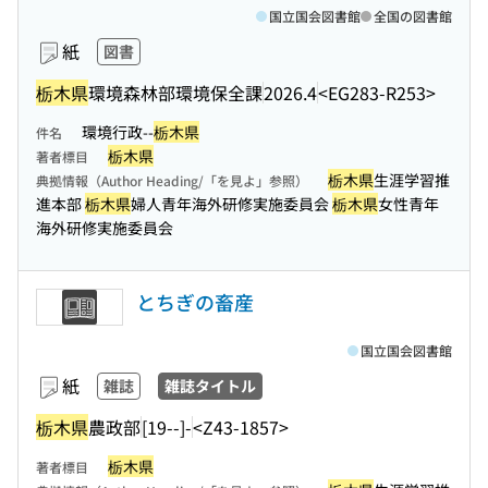
国立国会図書館
全国の図書館
紙
図書
栃木県
環境森林部環境保全課
2026.4
<EG283-R253>
環境行政--
栃木県
件名
栃木県
著者標目
栃木県
生涯学習推
典拠情報（Author Heading/「を見よ」参照）
進本部
栃木県
婦人青年海外研修実施委員会
栃木県
女性青年
海外研修実施委員会
とちぎの畜産
国立国会図書館
紙
雑誌
雑誌タイトル
栃木県
農政部
[19--]-
<Z43-1857>
栃木県
著者標目