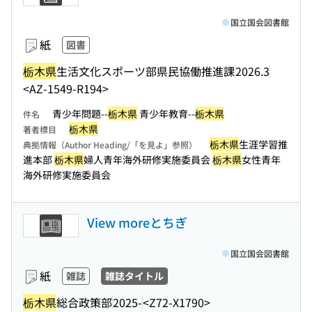
国立国会図書館
紙
図書
栃木県
生活文化スポーツ部県民協働推進課
2026.3
<AZ-1549-R194>
青少年問題--
栃木県
青少年教育--
栃木県
件名
栃木県
著者標目
栃木県
生涯学習推
典拠情報（Author Heading/「を見よ」参照）
進本部
栃木県
婦人青年海外研修実施委員会
栃木県
女性青年
海外研修実施委員会
View moreとちぎ
国立国会図書館
紙
雑誌
雑誌タイトル
栃木県
総合政策部
2025-
<Z72-X1790>