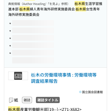
栃木県
生涯学習推
典拠情報（Author Heading/「を見よ」参照）
進本部
栃木県
婦人青年海外研修実施委員会
栃木県
女性青年
海外研修実施委員会
このタイトルの巻号
栃木の労働環境事情 : 労働環境等
調査結果報告
国立国会図書館
紙
雑誌
雑誌タイトル
栃木県
産業労働観光部
[19--]-
<Z71-X682>