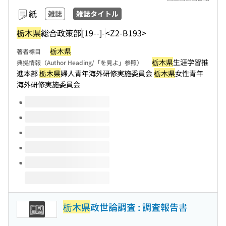
紙
雑誌
雑誌タイトル
栃木県
総合政策部
[19--]-
<Z2-B193>
栃木県
著者標目
栃木県
生涯学習推
典拠情報（Author Heading/「を見よ」参照）
進本部
栃木県
婦人青年海外研修実施委員会
栃木県
女性青年
海外研修実施委員会
このタイトルの巻号
栃木県
政世論調査 : 調査報告書