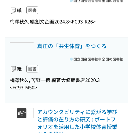
国立国会図書館
全国の図書館
紙
図書
梅澤秋久 編
創文企画
2024.8
<FC93-R26>
真正の「共生体育」をつくる
国立国会図書館
全国の図書館
紙
図書
梅澤秋久, 苫野一徳 編著
大修館書店
2020.3
<FC93-M50>
アカウンタビリティに繋がる学び
と評価の在り方の研究 : ポートフ
ォリオを活用した小学校体育授業