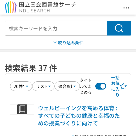
メニ
本文へ移動
検索
絞り込み条件
検索結果 37 件
一括
タイト
お気
ルでま
に入
とめる
り
ウェルビーイングを高める体育 :
すべての子どもの健康と幸福のた
めの授業づくりに向けて