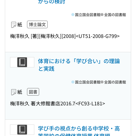
からの検討
国立国会図書館
全国の図書館
紙
博士論文
梅澤秋久 [著]
[梅澤秋久]
[2008]
<UT51-2008-G799>
体育における「学び合い」の理論
と実践
国立国会図書館
全国の図書館
紙
図書
梅澤秋久 著
大修館書店
2016.7
<FC93-L181>
学び手の視点から創る中学校・高
等学校の保健体育授業 体育編