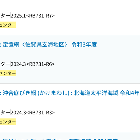
ンター
2025.1
<RB731-R7>
センター
: 定置網〈佐賀県玄海地区〉 令和3年度
ンター
2024.3
<RB731-R6>
センター
 沖合底びき網 (かけまわし) : 北海道太平洋海域 令和4
ンター
2024.3
<RB731-R3>
センター