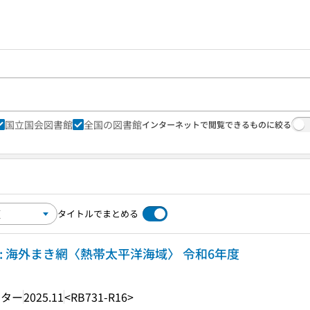
国立国会図書館
全国の図書館
インターネットで閲覧できるものに絞る
タイトルでまとめる
: 海外まき網〈熱帯太平洋海域〉 令和6年度
ンター
2025.11
<RB731-R16>