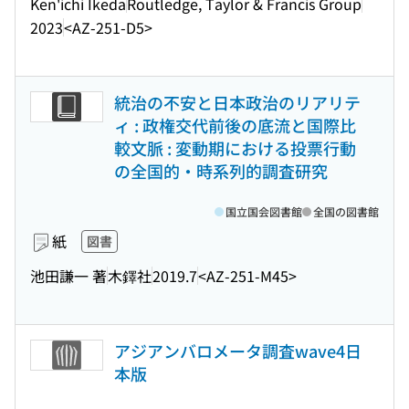
Ken'ichi Ikeda
Routledge, Taylor & Francis Group
2023
<AZ-251-D5>
統治の不安と日本政治のリアリテ
ィ : 政権交代前後の底流と国際比
較文脈 : 変動期における投票行動
の全国的・時系列的調査研究
国立国会図書館
全国の図書館
紙
図書
池田謙一 著
木鐸社
2019.7
<AZ-251-M45>
アジアンバロメータ調査wave4日
本版