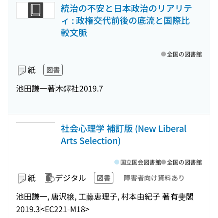
統治の不安と日本政治のリアリテ
ィ : 政権交代前後の底流と国際比
較文脈
全国の図書館
紙
図書
池田謙一著
木鐸社
2019.7
社会心理学 補訂版 (New Liberal
Arts Selection)
国立国会図書館
全国の図書館
紙
デジタル
図書
障害者向け資料あり
池田謙一, 唐沢穣, 工藤恵理子, 村本由紀子 著
有斐閣
2019.3
<EC221-M18>