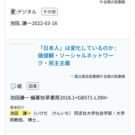
全国の図書館
デジタル
その他
池田, 謙一
2022-03-16
「日本人」は変化しているのか :
価値観・ソーシャルネットワー
ク・民主主義
国立国会図書館
全国の図書館
紙
図書
池田謙一 編著
勁草書房
2018.1
<GB571-L390>
著者紹介
池田 謙一
（いけだ けんいち） 同志社大学社会学部・大学
院教授。 博士...