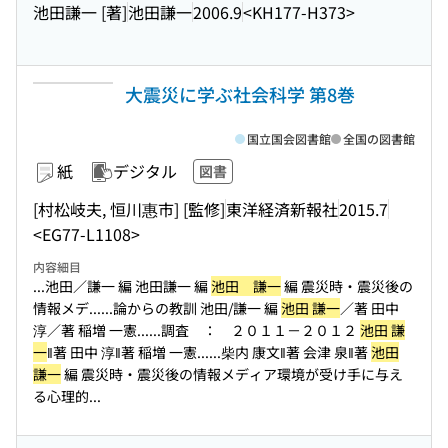
池田謙一 [著]
池田謙一
2006.9
<KH177-H373>
大震災に学ぶ社会科学 第8巻
国立国会図書館
全国の図書館
紙
デジタル
図書
[村松岐夫, 恒川惠市] [監修]
東洋経済新報社
2015.7
<EG77-L1108>
内容細目
...池田／謙一 編 池田謙一 編
池田 謙一
編 震災時・震災後の
情報メデ...
...論からの教訓 池田/謙一 編
池田 謙一
／著 田中
淳／著 稲増 一憲...
...調査 ： ２０１１－２０１２
池田 謙
一
‖著 田中 淳‖著 稲増 一憲...
...柴内 康文‖著 会津 泉‖著
池田
謙一
編 震災時・震災後の情報メディア環境が受け手に与え
る心理的...