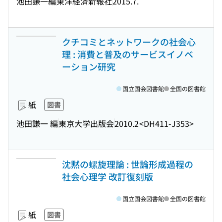
池田謙一編
東洋経済新報社
2015.7.
クチコミとネットワークの社会心
理 : 消費と普及のサービスイノベ
ーション研究
国立国会図書館
全国の図書館
紙
図書
池田謙一 編
東京大学出版会
2010.2
<DH411-J353>
沈黙の螺旋理論 : 世論形成過程の
社会心理学 改訂復刻版
国立国会図書館
全国の図書館
紙
図書