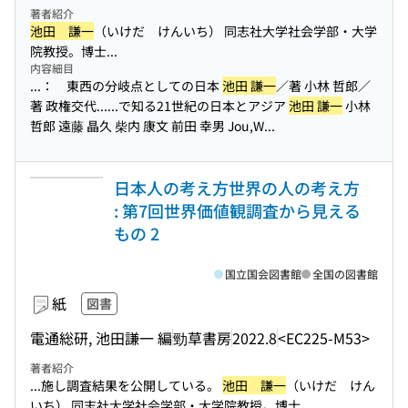
著者紹介
池田 謙一
（いけだ けんいち） 同志社大学社会学部・大学
院教授。博士...
内容細目
...： 東西の分岐点としての日本
池田 謙一
／著 小林 哲郎／
著 政権交代...
...で知る21世紀の日本とアジア
池田 謙一
小林
哲郎 遠藤 晶久 柴内 康文 前田 幸男 Jou,W...
日本人の考え方世界の人の考え方
: 第7回世界価値観調査から見える
もの 2
国立国会図書館
全国の図書館
紙
図書
電通総研, 池田謙一 編
勁草書房
2022.8
<EC225-M53>
著者紹介
...施し調査結果を公開している。
池田 謙一
（いけだ けん
いち） 同志社大学社会学部・大学院教授。博士...