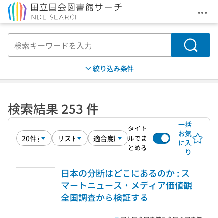
メニ
本文へ移動
検索
絞り込み条件
検索結果 253 件
一括
タイト
お気
ルでま
に入
とめる
り
日本の分断はどこにあるのか : ス
マートニュース・メディア価値観
全国調査から検証する