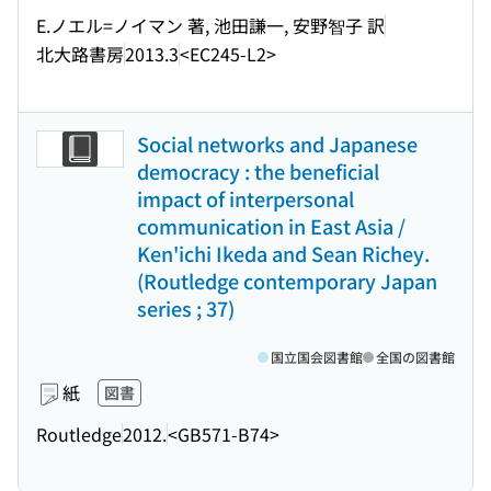
E.ノエル=ノイマン 著, 池田謙一, 安野智子 訳
北大路書房
2013.3
<EC245-L2>
Social networks and Japanese
democracy : the beneficial
impact of interpersonal
communication in East Asia /
Ken'ichi Ikeda and Sean Richey.
(Routledge contemporary Japan
series ; 37)
国立国会図書館
全国の図書館
紙
図書
Routledge
2012.
<GB571-B74>