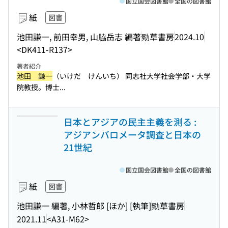
国立国会図書館
全国の図書館
紙
図書
池田謙一, 前田幸男, 山脇岳志 編著
勁草書房
2024.10
<DK411-R137>
著者紹介
池田 謙一
（いけだ けんいち） 同志社大学社会学部・大学
院教授。博士...
日本とアジアの民主主義を測る :
アジアンバロメータ調査と日本の
21世紀
国立国会図書館
全国の図書館
紙
図書
池田謙一 編著, 小林哲郎 [ほか] [執筆]
勁草書房
2021.11
<A31-M62>