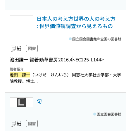
日本人の考え方世界の人の考え方
: 世界価値観調査から見えるもの
国立国会図書館
全国の図書館
紙
図書
池田謙一 編著
勁草書房
2016.4
<EC225-L144>
著者紹介
池田 謙一
（いけだ けんいち） 同志社大学社会学部・大学
院教授。博士...
句
国立国会図書館
紙
図書