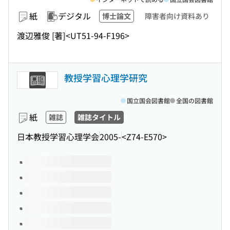
紙
デジタル
博士論文
障害者向け資料あり
渡辺雅俊 [著]
<UT51-94-F196>
教授学習心理学研究
国立国会図書館
全国の図書館
紙
雑誌
雑誌タイトル
日本教授学習心理学会
2005-
<Z74-E570>
このタイトルの巻号