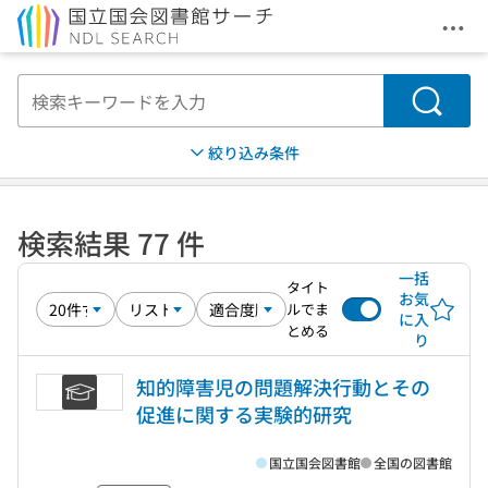
メニ
本文へ移動
検索
絞り込み条件
検索結果 77 件
一括
タイト
お気
ルでま
に入
とめる
り
知的障害児の問題解決行動とその
促進に関する実験的研究
国立国会図書館
全国の図書館