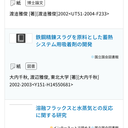
紙
博士論文
渡邉雅俊 [著]
[渡邉雅俊]
2002
<UT51-2004-F233>
鉄鋼精錬スラグを原料とした蓄熱
システム用吸着剤の開発
国立国会図書館
紙
図書
大内千秋, 渡辺雅俊, 東北大学 [著]
[大内千秋]
2002-2003
<Y151-H14550681>
溶融フラックスと水蒸気との反応
に関する研究
インターネットで読める
国立国会図書館