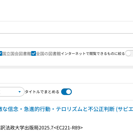
国立国会図書館
全国の図書館
インターネットで閲覧できるものに絞る
タイトルでまとめる
激な信念・急進的行動・テロリズムと不公正判断 (サピエンテ
 訳
法政大学出版局
2025.7
<EC221-R89>