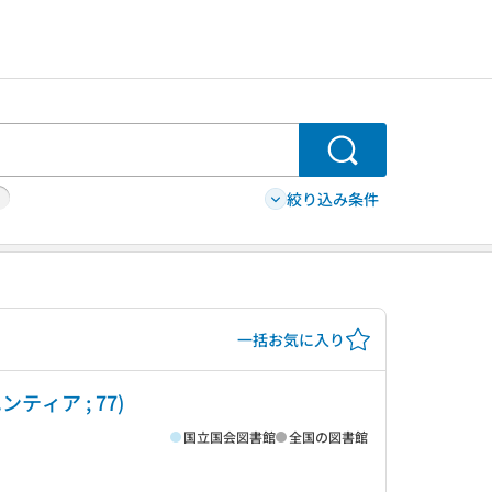
検索
絞り込み条件
一括お気に入り
ィア ; 77)
国立国会図書館
全国の図書館