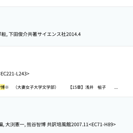
洋毅, 下田俊介共著
サイエンス社
2014.4
<EC221-L243>
智博
※ （大妻女子大学文学部） 【15章】浅井 暢子 ...
編, 大渕憲一, 熊谷智博 共訳
培風館
2007.11
<EC71-H89>