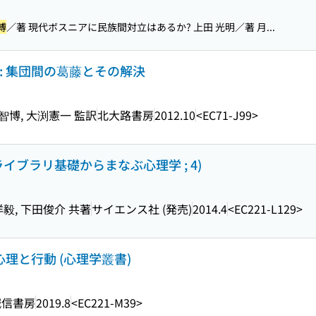
博
／著 現代ボスニアに民族間対立はあるか? 上田 光明／著 月...
: 集団間の葛藤とその解決
智博, 大渕憲一 監訳
北大路書房
2012.10
<EC71-J99>
イブラリ基礎からまなぶ心理学 ; 4)
洋毅, 下田俊介 共著
サイエンス社 (発売)
2014.4
<EC221-L129>
心理と行動 (心理学叢書)
誠信書房
2019.8
<EC221-M39>