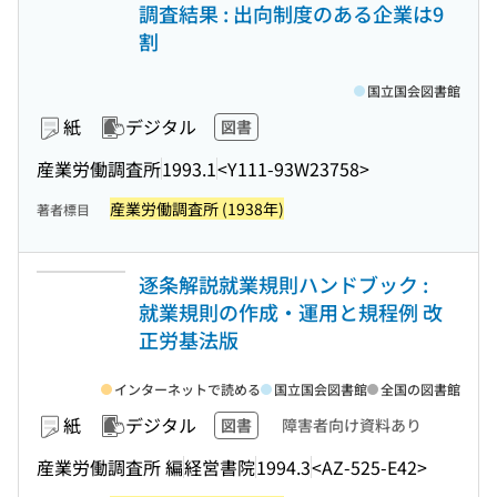
調査結果 : 出向制度のある企業は9
割
国立国会図書館
紙
デジタル
図書
産業労働調査所
1993.1
<Y111-93W23758>
産業労働調査所 (1938年)
著者標目
逐条解説就業規則ハンドブック :
就業規則の作成・運用と規程例 改
正労基法版
インターネットで読める
国立国会図書館
全国の図書館
紙
デジタル
図書
障害者向け資料あり
産業労働調査所 編
経営書院
1994.3
<AZ-525-E42>