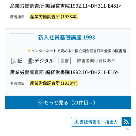
産業労働調査所 編
経営書院
1992.11
<DH311-E481>
産業労働調査所 (1938年)
著者標目
新入社員基礎講座 1993
インターネットで読める
国立国会図書館
全国の図書館
紙
デジタル
図書
障害者向け資料あり
産業労働調査所 編
経営書院
1992.10
<DH211-E16>
産業労働調査所 (1938年)
著者標目
もっと見る（21件目～）
書誌情報を一括出力
RSS
RSS