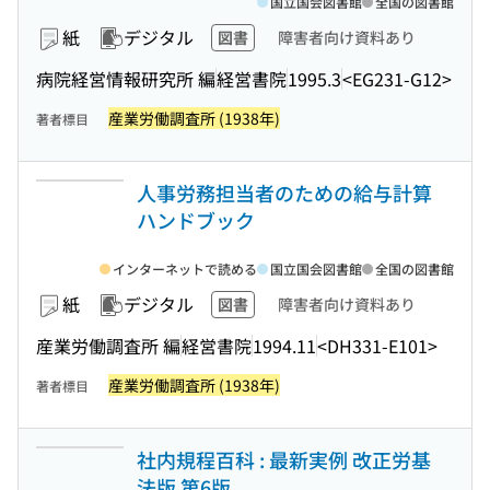
国立国会図書館
全国の図書館
紙
デジタル
図書
障害者向け資料あり
病院経営情報研究所 編
経営書院
1995.3
<EG231-G12>
産業労働調査所 (1938年)
著者標目
人事労務担当者のための給与計算
ハンドブック
インターネットで読める
国立国会図書館
全国の図書館
紙
デジタル
図書
障害者向け資料あり
産業労働調査所 編
経営書院
1994.11
<DH331-E101>
産業労働調査所 (1938年)
著者標目
社内規程百科 : 最新実例 改正労基
法版 第6版