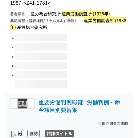
1987-
<Z41-1781>
産労総合研究所
産業労働調査所 (1938年)
著者標目
産業労働調査所 (1938
典拠情報（著者標目/「をも見よ」参照）
年)
産労総合研究所
このタイトルの巻号
重要労働判例総覧 : 労働判例・命
令項目別要旨集
国立国会図書館
紙
雑誌
雑誌タイトル