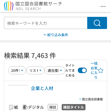
メニ
本文へ移動
検索
絞り込み条件
検索結果 7,463 件
一括
タイト
お気
ルでま
に入
とめる
り
企業と人材
国立国会図書館
紙
デジタル
雑誌
雑誌タイトル