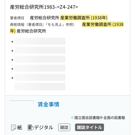
産労総合研究所
1983-
<Z4-247>
産労総合研究所
産業労働調査所 (1938年)
著者標目
産業労働調査所 (1938
典拠情報（著者標目/「をも見よ」参照）
年)
産労総合研究所
このタイトルの巻号
賃金事情
国立国会図書館
全国の図書館
紙
デジタル
雑誌
雑誌タイトル