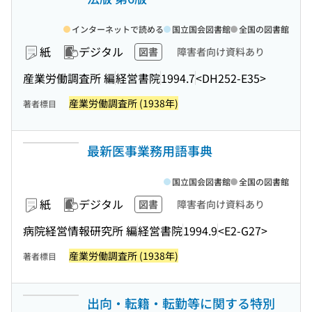
インターネットで読める
国立国会図書館
全国の図書館
紙
デジタル
図書
障害者向け資料あり
産業労働調査所 編
経営書院
1994.7
<DH252-E35>
産業労働調査所 (1938年)
著者標目
最新医事業務用語事典
国立国会図書館
全国の図書館
紙
デジタル
図書
障害者向け資料あり
病院経営情報研究所 編
経営書院
1994.9
<E2-G27>
産業労働調査所 (1938年)
著者標目
出向・転籍・転勤等に関する特別