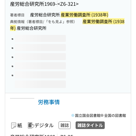
産労総合研究所
1969-
<Z6-321>
産労総合研究所
産業労働調査所 (1938年)
著者標目
産業労働調査所 (1938
典拠情報（著者標目/「をも見よ」参照）
年)
産労総合研究所
このタイトルの巻号
労務事情
国立国会図書館
全国の図書館
紙
デジタル
雑誌
雑誌タイトル