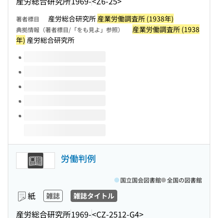
産労総合研究所
1969-
<Z6-25>
産労総合研究所
産業労働調査所 (1938年)
著者標目
産業労働調査所 (1938
典拠情報（著者標目/「をも見よ」参照）
年)
産労総合研究所
このタイトルの巻号
労働判例
国立国会図書館
全国の図書館
紙
雑誌
雑誌タイトル
産労総合研究所
1969-
<CZ-2512-G4>