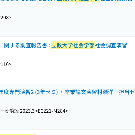
R208>
関する調査報告書 :
立教大学社会学部
社会調査演習
R116>
22年度専門演習2 (3年ゼミ) ・卒業論文演習村瀬洋一担当
洋一研究室
2023.3
<EC221-M284>