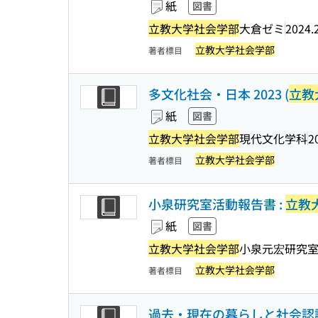
紙
図書
立教大学社会学部
大倉ゼミ
2024.
立教大学社会学部
著者標目
多文化社会・日本 2023 (
立教
紙
図書
立教大学社会学部
現代文化学科
2
立教大学社会学部
著者標目
小泉研究室活動報告書 :
立教
紙
図書
立教大学社会学部
小泉元宏研究
立教大学社会学部
著者標目
過去・現在の暮らしと社会認