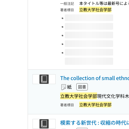
本タイトル等は最新号による
一般注記
立教大学社会学部
著者標目
このタイトルの巻号
The collection of small eth
紙
図書
立教大学社会学部
現代文化学科木
立教大学社会学部
著者標目
模索する新世代 : 収縮の時代