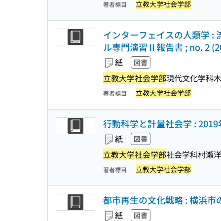
立教大学社会学部
著者標目
インターフェイスの人類学 :
ル専門演習Ⅱ報告書 ; no. 2 (2
紙
図書
立教大学社会学部
現代文化学科木
立教大学社会学部
著者標目
行動科学と計量社会学 : 20
紙
図書
立教大学社会学部
社会学科村瀬
立教大学社会学部
著者標目
都市再生の文化戦略 : 横浜市の
紙
図書