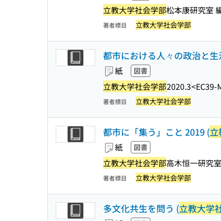
立教大学社会学部
松本康研究室 
立教大学社会学部
著者標目
都市における人々の政治と生
紙
図書
立教大学社会学部
2020.3
<EC39-
立教大学社会学部
著者標目
都市に「集う」こと 2019 (
立
紙
図書
立教大学社会学部
高木恒一研究
立教大学社会学部
著者標目
多文化共生を問う (
立教大学