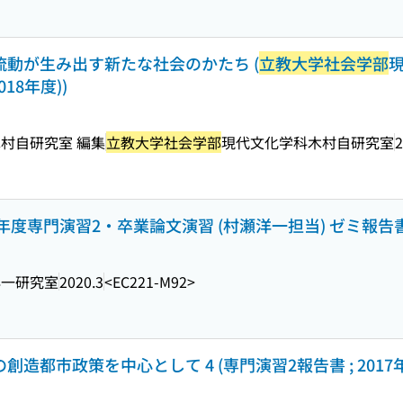
 流動が生み出す新たな社会のかたち (
立教大学社会学部
018年度))
村自研究室 編集
立教大学社会学部
現代文化学科木村自研究室
2
19年度専門演習2・卒業論文演習 (村瀬洋一担当) ゼミ報告
洋一研究室
2020.3
<EC221-M92>
創造都市政策を中心として 4 (専門演習2報告書 ; 2017