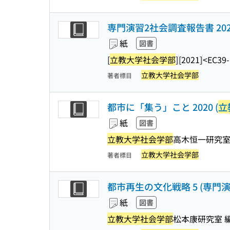
専門演習2社会調査報告書 20
紙
図書
[
立教大学社会学部
]
[2021]
<EC39
立教大学社会学部
著者標目
都市に「集う」こと 2020 (
立
紙
図書
立教大学社会学部
高木恒一研究
立教大学社会学部
著者標目
都市再生の文化戦略 5 (専門演習
紙
図書
立教大学社会学部
松本康研究室 