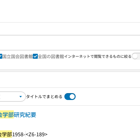
国立国会図書館
全国の図書館
インターネットで閲覧できるものに絞る
タイトルでまとめる
会学部
研究紀要
会学部
1958-
<Z6-189>