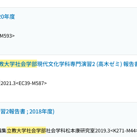
20年度
-M593>
教大学社会学部
現代文化学科専門演習2 (高木ゼミ) 報告書 ;
室
2021.3
<EC39-M587>
2報告書 ; 2018年度)
編集
立教大学社会学部
社会学科松本康研究室
2019.3
<K271-M44