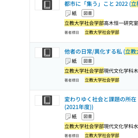
都市に「集う」こと 2022 (
立
紙
図書
立教大学社会学部
高木恒一研究
立教大学社会学部
著者標目
他者の日常/異化する私 (
立教
紙
図書
立教大学社会学部
現代文化学科木
立教大学社会学部
著者標目
変わりゆく社会と課題の所在 
(2021年度))
紙
図書
立教大学社会学部
現代文化学科
立教大学社会学部
著者標目