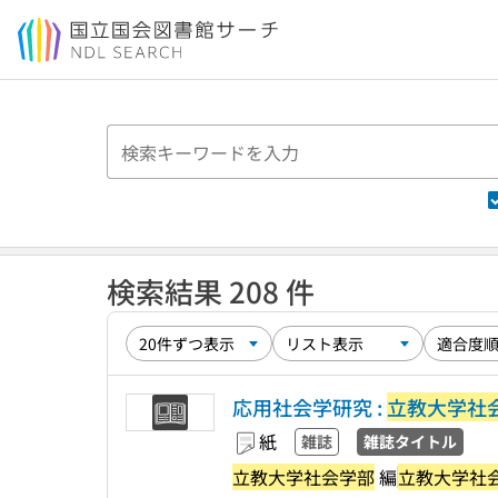
本文へ移動
検索結果 208 件
応用社会学研究 :
立教大学社
紙
雑誌
雑誌タイトル
立教大学社会学部
編
立教大学社