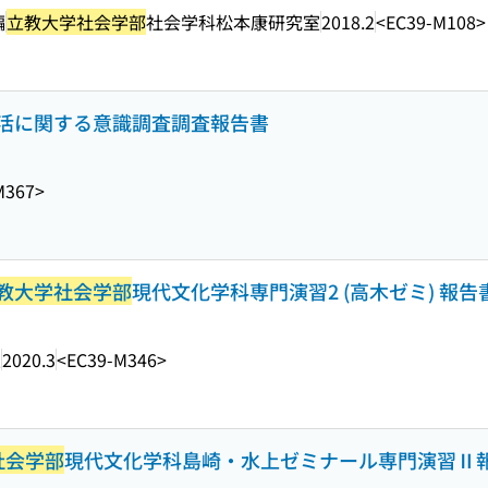
編
立教大学社会学部
社会学科松本康研究室
2018.2
<EC39-M108>
活に関する意識調査調査報告書
M367>
教大学社会学部
現代文化学科専門演習2 (高木ゼミ) 報告書 ;
室
2020.3
<EC39-M346>
社会学部
現代文化学科島崎・水上ゼミナール専門演習Ⅱ報告書 ; n