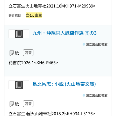
立石富生
火山地帯社
2021.10
<KH971-M29939>
立石, 富生
著者標目
九州・沖縄同人誌傑作選 其の3
国立国会図書館
紙
図書
花書院
2026.1
<KH6-R465>
島比呂志 : 小説 (火山地帯文庫)
国立国会図書館
紙
図書
立石富生 著
火山地帯社
2018.2
<KH934-L3176>