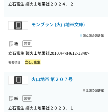
立石富生 編
火山地帯社
２０２４．２
モンブラン (火山地帯文庫)
国立国会図書館
紙
図書
立石富生 著
火山地帯社
2010.4
<KH612-J340>
立石, 富生
著者標目
火山地帯 第２０７号
全国の図書館
紙
図書
立石富生 編
火山地帯社
２０２３．１