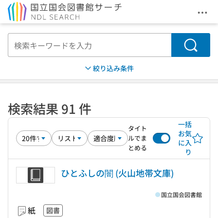
メニ
本文へ移動
検索
絞り込み条件
検索結果 91 件
一括
タイト
お気
ルでま
に入
とめる
り
ひとふしの闇 (火山地帯文庫)
国立国会図書館
紙
図書