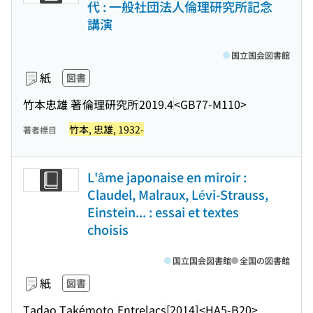
代 : 一般社団法人倫理研究所記念
講演
国立国会図書館
紙
図書
竹本忠雄 著
倫理研究所
2019.4
<GB77-M110>
竹本, 忠雄, 1932-
著者標目
L'âme japonaise en miroir :
Claudel, Malraux, Lévi-Strauss,
Einstein... : essai et textes
choisis
国立国会図書館
全国の図書館
紙
図書
Tadao Takémoto.
Entrelacs
[2014]
<HA5-B20>