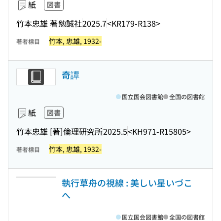
紙
図書
竹本忠雄 著
勉誠社
2025.7
<KR179-R138>
竹本, 忠雄, 1932-
著者標目
奇譚
国立国会図書館
全国の図書館
紙
図書
竹本忠雄 [著]
倫理研究所
2025.5
<KH971-R15805>
竹本, 忠雄, 1932-
著者標目
執行草舟の視線 : 美しい星いづこ
へ
国立国会図書館
全国の図書館