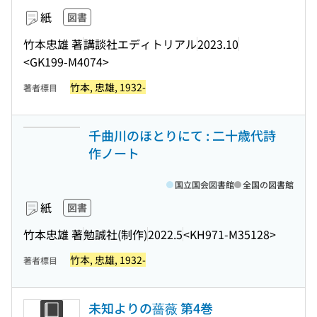
紙
図書
竹本忠雄 著
講談社エディトリアル
2023.10
<GK199-M4074>
竹本, 忠雄, 1932-
著者標目
千曲川のほとりにて : 二十歳代詩
作ノート
国立国会図書館
全国の図書館
紙
図書
竹本忠雄 著
勉誠社(制作)
2022.5
<KH971-M35128>
竹本, 忠雄, 1932-
著者標目
未知よりの薔薇 第4巻