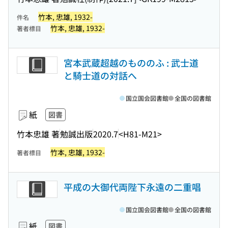
竹本, 忠雄, 1932-
件名
竹本, 忠雄, 1932-
著者標目
宮本武蔵超越のもののふ : 武士道
と騎士道の対話へ
国立国会図書館
全国の図書館
紙
図書
竹本忠雄 著
勉誠出版
2020.7
<H81-M21>
竹本, 忠雄, 1932-
著者標目
平成の大御代両陛下永遠の二重唱
国立国会図書館
全国の図書館
紙
図書