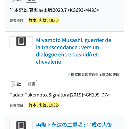
竹本忠雄 著
勉誠出版
2020.7
<KG693-M493>
竹本, 忠雄, 1932-
著者標目
Miyamoto Musashi, guerrier de
la transcendance : vers un
dialogue entre bushidô et
chevalerie
国立国会図書館
全国の図書館
紙
図書
Tadao Takemoto.
Signatura
[2019]
<GK199-D7>
竹本, 忠雄, 1932-
著者標目
両陛下永遠の二重唱 : 平成の大御