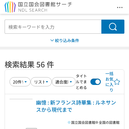
メニ
本文へ移動
検索
絞り込み条件
検索結果 56 件
一括
タイト
お気
ルでま
に入
とめる
り
幽憶 : 新フランス詩華集 : ルネサン
スから現代まで
国立国会図書館
全国の図書館