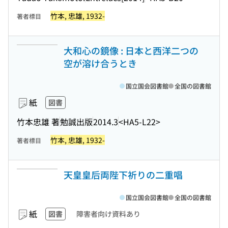
竹本, 忠雄, 1932-
著者標目
大和心の鏡像 : 日本と西洋二つの
空が溶け合うとき
国立国会図書館
全国の図書館
紙
図書
竹本忠雄 著
勉誠出版
2014.3
<HA5-L22>
竹本, 忠雄, 1932-
著者標目
天皇皇后両陛下祈りの二重唱
国立国会図書館
全国の図書館
紙
図書
障害者向け資料あり