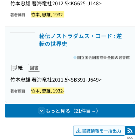
竹本忠雄 著
海竜社
2012.5
<KG625-J148>
竹本, 忠雄, 1932-
著者標目
秘伝ノストラダムス・コード : 逆
転の世界史
国立国会図書館
全国の図書館
紙
図書
竹本忠雄 著
海竜社
2011.5
<SB391-J649>
竹本, 忠雄, 1932-
著者標目
もっと見る（21件目～）
書誌情報を一括出力
RSS
RSS