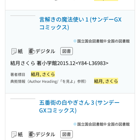
言解きの魔法使い 1 (サンデーGX
コミックス)
国立国会図書館
全国の図書館
紙
デジタル
図書
結月さくら 著
小学館
2015.12
<Y84-L36983>
結月, さくら
著者標目
結月, さくら
典拠情報（Author Heading/「を見よ」参照）
五番街の白やぎさん 3 (サンデー
GXコミックス)
国立国会図書館
全国の図書館
紙
デジタル
図書