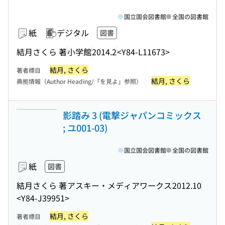
国立国会図書館
全国の図書館
紙
デジタル
図書
結月さくら 著
小学館
2014.2
<Y84-L11673>
結月, さくら
著者標目
結月, さくら
典拠情報（Author Heading/「を見よ」参照）
影踏み 3 (電撃ジャパンコミックス
; ユ001-03)
国立国会図書館
全国の図書館
紙
図書
結月さくら 著
アスキー・メディアワークス
2012.10
<Y84-J39951>
結月, さくら
著者標目