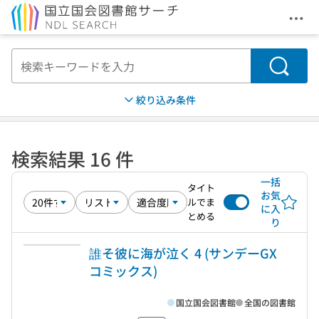
メニ
本文へ移動
検索
絞り込み条件
検索結果 16 件
一括
タイト
お気
ルでま
に入
とめる
り
誰そ彼に海が泣く 4 (サンデーGX
コミックス)
国立国会図書館
全国の図書館