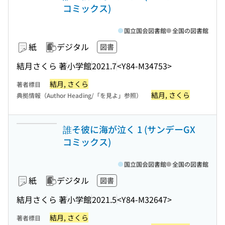
コミックス)
国立国会図書館
全国の図書館
紙
デジタル
図書
結月さくら 著
小学館
2021.7
<Y84-M34753>
結月, さくら
著者標目
結月, さくら
典拠情報（Author Heading/「を見よ」参照）
誰そ彼に海が泣く 1 (サンデーGX
コミックス)
国立国会図書館
全国の図書館
紙
デジタル
図書
結月さくら 著
小学館
2021.5
<Y84-M32647>
結月, さくら
著者標目