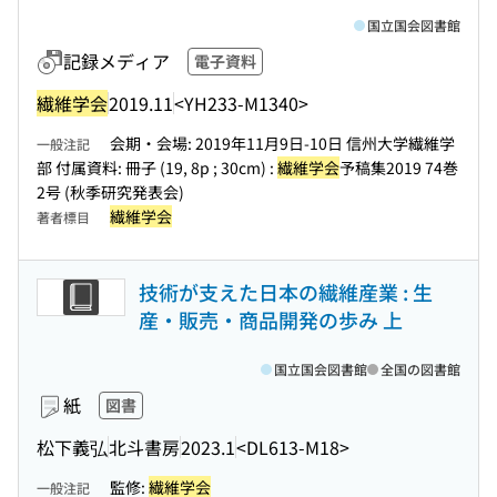
国立国会図書館
記録メディア
電子資料
繊維学会
2019.11
<YH233-M1340>
会期・会場: 2019年11月9日-10日 信州大学繊維学
一般注記
部 付属資料: 冊子 (19, 8p ; 30cm) :
繊維学会
予稿集2019 74巻
2号 (秋季研究発表会)
繊維学会
著者標目
技術が支えた日本の繊維産業 : 生
産・販売・商品開発の歩み 上
国立国会図書館
全国の図書館
紙
図書
松下義弘
北斗書房
2023.1
<DL613-M18>
監修:
繊維学会
一般注記