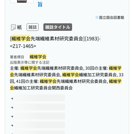
旨
国立国会図書館
紙
雑誌
雑誌タイトル
[
繊維学会
先端繊維素材研究委員会]
[1983]-
<Z17-1465>
繊維学会
著者標目
出版表示等に関する注記
主催:
繊維学会
先端繊維素材研究委員会, 30回の主催:
繊維学
会
先端繊維素材研究委員会,
繊維学会
繊維加工研究委員会, 33
回, 41回の主催:
繊維学会
先端繊維素材研究会委員会,
繊維学
会
繊維加工研究委員会関西委員会
このタイトルの巻号