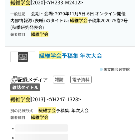
繊維学会
[2020]
<YH233-M2412>
会期・会場: 2020年11月5日-6日 オンライン開催
一般注記
内部情報源 (表紙) のタイトル:
繊維学会
予稿集2020 75巻2号
(秋季研究発表会)
繊維学会
著者標目
繊維学会
予稿集 年次大会
国立国会図書館
記録メディア
雑誌
電子資料
雑誌タイトル
繊維学会
[2013]-
<YH247-1328>
繊維学会
予稿集. 年次大会
別の記録形式
繊維学会
著者標目
このタイトルの巻号