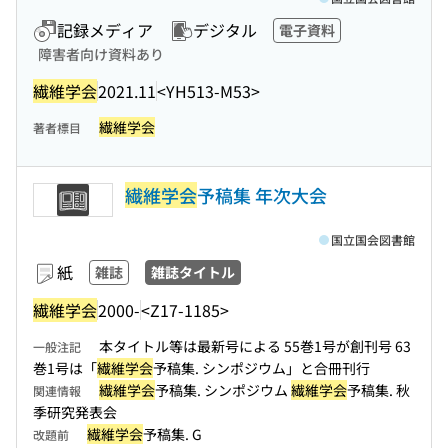
記録メディア
デジタル
電子資料
障害者向け資料あり
繊維学会
2021.11
<YH513-M53>
繊維学会
著者標目
繊維学会
予稿集 年次大会
国立国会図書館
紙
雑誌
雑誌タイトル
繊維学会
2000-
<Z17-1185>
本タイトル等は最新号による 55巻1号が創刊号 63
一般注記
巻1号は「
繊維学会
予稿集. シンポジウム」と合冊刊行
繊維学会
予稿集. シンポジウム
繊維学会
予稿集. 秋
関連情報
季研究発表会
繊維学会
予稿集. G
改題前