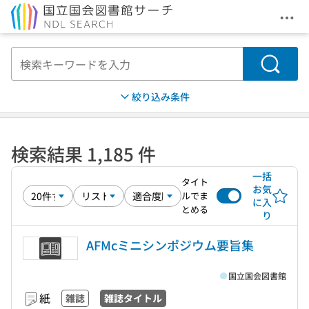
メニ
本文へ移動
検索
絞り込み条件
検索結果 1,185 件
一括
タイト
お気
ルでま
に入
とめる
り
AFMcミニシンポジウム要旨集
国立国会図書館
紙
雑誌
雑誌タイトル