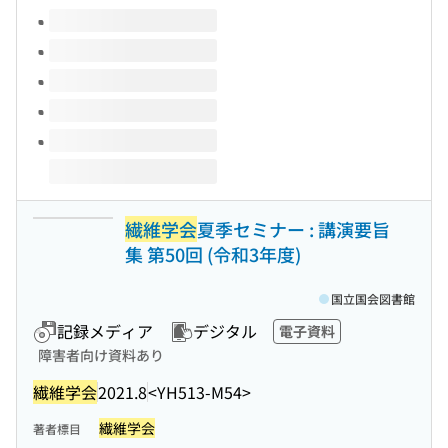
このタイトルの巻号
繊維学会
夏季セミナー : 講演要旨
集 第50回 (令和3年度)
国立国会図書館
記録メディア
デジタル
電子資料
障害者向け資料あり
繊維学会
2021.8
<YH513-M54>
繊維学会
著者標目