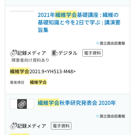
2021年
繊維学会
基礎講座 : 繊維の
基礎知識と今を2日で学ぶ : 講演要
旨集
国立国会図書館
記録メディア
デジタル
電子資料
障害者向け資料あり
繊維学会
2021.9
<YH513-M48>
繊維学会
著者標目
繊維学会
秋季研究発表会 2020年
国立国会図書館
記録メディア
電子資料