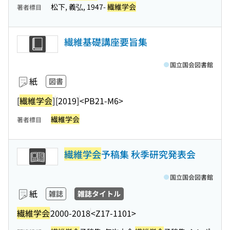
松下, 義弘, 1947-
繊維学会
著者標目
繊維基礎講座要旨集
国立国会図書館
紙
図書
[
繊維学会
]
[2019]
<PB21-M6>
繊維学会
著者標目
繊維学会
予稿集 秋季研究発表会
国立国会図書館
紙
雑誌
雑誌タイトル
繊維学会
2000-2018
<Z17-1101>