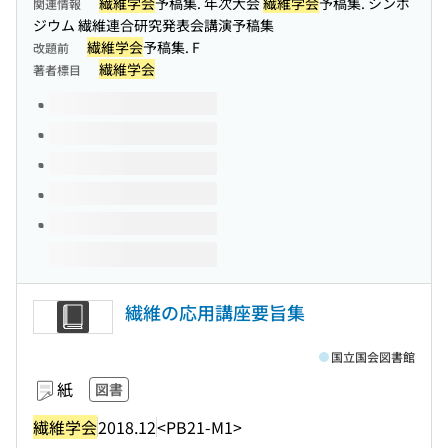
繊維学会
予稿集. 年次大会
繊維学会
予稿集. シンポ
関連情報
ジウム 繊維連合研究発表会講演予稿集
繊維学会
予稿集. F
改題前
繊維学会
著者標目
このタイトルの巻号
繊維の応用講座要旨集
国立国会図書館
紙
図書
繊維学会
2018.12
<PB21-M1>