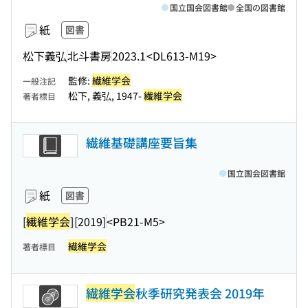
国立国会図書館
全国の図書館
紙
図書
松下義弘
北斗書房
2023.1
<DL613-M19>
監修:
繊維学会
一般注記
松下, 義弘, 1947-
繊維学会
著者標目
繊維基礎講座要旨集
国立国会図書館
紙
図書
[
繊維学会
]
[2019]
<PB21-M5>
繊維学会
著者標目
繊維学会
秋季研究発表会 2019年