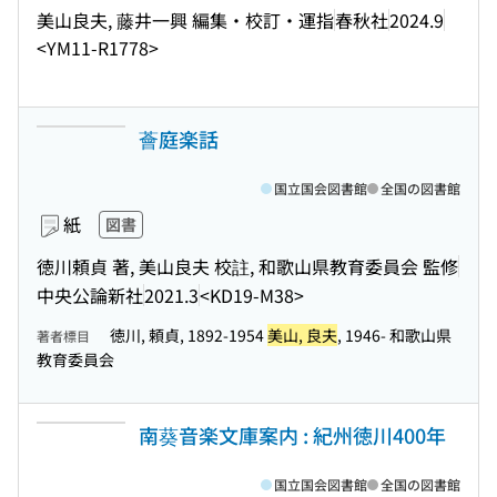
美山良夫, 藤井一興 編集・校訂・運指
春秋社
2024.9
<YM11-R1778>
薈庭楽話
国立国会図書館
全国の図書館
紙
図書
徳川頼貞 著, 美山良夫 校註, 和歌山県教育委員会 監修
中央公論新社
2021.3
<KD19-M38>
徳川, 頼貞, 1892-1954
美山, 良夫
, 1946- 和歌山県
著者標目
教育委員会
南葵音楽文庫案内 : 紀州徳川400年
国立国会図書館
全国の図書館