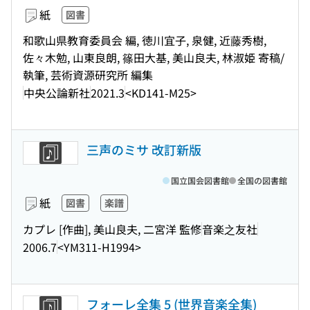
紙
図書
和歌山県教育委員会 編, 徳川宜子, 泉健, 近藤秀樹,
佐々木勉, 山東良朗, 篠田大基, 美山良夫, 林淑姫 寄稿/
執筆, 芸術資源研究所 編集
中央公論新社
2021.3
<KD141-M25>
三声のミサ 改訂新版
国立国会図書館
全国の図書館
紙
図書
楽譜
カプレ [作曲], 美山良夫, 二宮洋 監修
音楽之友社
2006.7
<YM311-H1994>
フォーレ全集 5 (世界音楽全集)