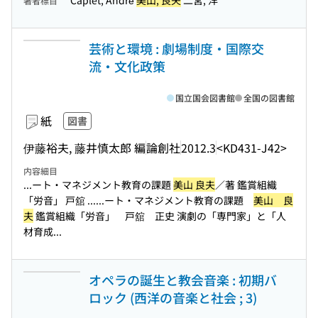
Caplet, André
美山, 良夫
二宮, 洋
著者標目
芸術と環境 : 劇場制度・国際交
流・文化政策
国立国会図書館
全国の図書館
紙
図書
伊藤裕夫, 藤井慎太郎 編
論創社
2012.3
<KD431-J42>
内容細目
...ート・マネジメント教育の課題
美山 良夫
／著 鑑賞組織
「労音」 戸舘 ...
...ート・マネジメント教育の課題
美山 良
夫
鑑賞組織「労音」 戸舘 正史 演劇の「専門家」と「人
材育成...
オペラの誕生と教会音楽 : 初期バ
ロック (西洋の音楽と社会 ; 3)