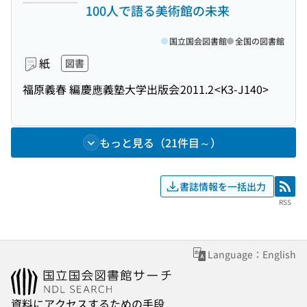
100人で語る美術館の未来
国立国会図書館
全国の図書館
紙
図書
福原義春 編
慶應義塾大学出版会
2011.2
<K3-J140>
もっと見る（21件目～）
書誌情報を一括出力
RSS
RSS
Language：English
資料にアクセスするための手段