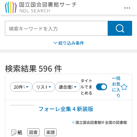
メニ
本文へ移動
検索
絞り込み条件
検索結果 596 件
一括
タイト
お気
ルでま
に入
とめる
り
フォーレ全集 4 新装版
国立国会図書館
全国の図書館
紙
図書
楽譜