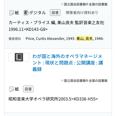
国立国会図書館
全国の図書館
紙
デジタル
図書
障害者向け資料あり
カーティス・プライス 編, 美山良夫 監訳
音楽之友社
1996.11
<KD143-G8>
Price, Curtis Alexander, 1945-
美山, 良夫
, 1946-
著者標目
わが国と海外のオペラマネージメ
ント : 現状と問題点 : 公開講座 : 講
義録
国立国会図書館
全国の図書館
紙
図書
昭和音楽大学オペラ研究所
2003.5
<KD338-H55>