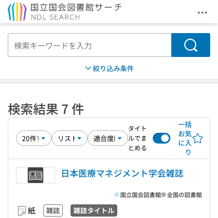
メニ
本文へ移動
検索
絞り込み条件
検索結果 7 件
一括
タイト
お気
ルでま
に入
とめる
り
日本医療マネジメント学会雑誌
国立国会図書館
全国の図書館
紙
雑誌
雑誌タイトル