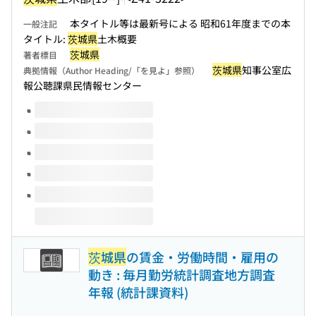
本タイトル等は最新号による 昭和61年度までの本
一般注記
タイトル:
茨城県
土木概要
茨城県
著者標目
茨城県
知事公室広
典拠情報（Author Heading/「を見よ」参照）
報公聴課県民情報センター
このタイトルの巻号
茨城県
の賃金・労働時間・雇用の
動き : 毎月勤労統計調査地方調査
年報 (統計課資料)