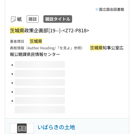
国立国会図書館
紙
雑誌
雑誌タイトル
茨城県
政策企画部
[19--]-
<Z72-P818>
茨城県
著者標目
茨城県
知事公室広
典拠情報（Author Heading/「を見よ」参照）
報公聴課県民情報センター
このタイトルの巻号
いばらきの土地