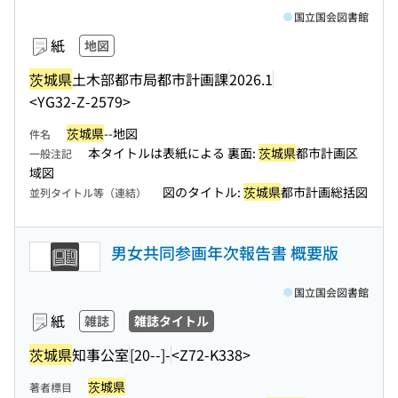
国立国会図書館
紙
地図
茨城県
土木部都市局都市計画課
2026.1
<YG32-Z-2579>
茨城県
--地図
件名
本タイトルは表紙による 裏面:
茨城県
都市計画区
一般注記
域図
図のタイトル:
茨城県
都市計画総括図
並列タイトル等（連結）
男女共同参画年次報告書 概要版
国立国会図書館
紙
雑誌
雑誌タイトル
茨城県
知事公室
[20--]-
<Z72-K338>
茨城県
著者標目