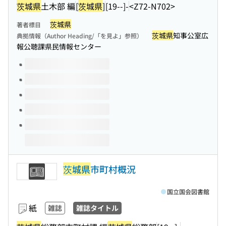
茨城県
土木部 編
[
茨城県
]
[19--]-
<Z72-N702>
茨城県
著者標目
茨城県
知事公室広
典拠情報（Author Heading/「を見よ」参照）
報公聴課県民情報センター
このタイトルの巻号
茨城県
市町村概況
国立国会図書館
紙
雑誌
雑誌タイトル