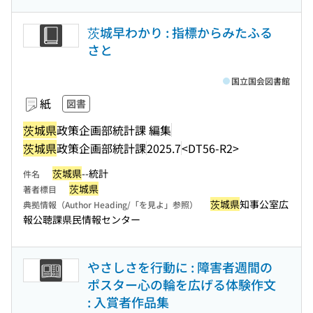
茨城早わかり : 指標からみたふる
さと
国立国会図書館
紙
図書
茨城県
政策企画部統計課 編集
茨城県
政策企画部統計課
2025.7
<DT56-R2>
茨城県
--統計
件名
茨城県
著者標目
茨城県
知事公室広
典拠情報（Author Heading/「を見よ」参照）
報公聴課県民情報センター
やさしさを行動に : 障害者週間の
ポスター心の輪を広げる体験作文
: 入賞者作品集