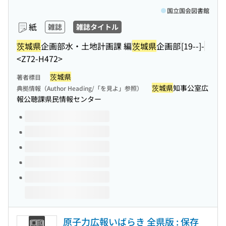
国立国会図書館
紙
雑誌
雑誌タイトル
茨城県
企画部水・土地計画課 編
茨城県
企画部
[19--]-
<Z72-H472>
茨城県
著者標目
茨城県
知事公室広
典拠情報（Author Heading/「を見よ」参照）
報公聴課県民情報センター
このタイトルの巻号
原子力広報いばらき 全県版 : 保存