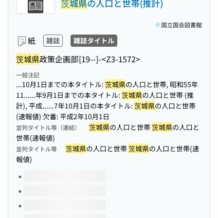
茨城県
の人口と世帯(推計)
国立国会図書館
紙
雑誌
雑誌タイトル
茨城県
政策企画部
[19--]-
<Z3-1572>
一般注記
...10月1日までの本タイトル:
茨城県
の人口と世帯, 昭和55年
11...
...年9月1日までの本タイトル:
茨城県
の人口と世帯 (推
計), 平成...
...7年10月1日の本タイトル:
茨城県
の人口と世帯
(速報値) 欠番: 平成2年10月1日
茨城県
の人口と世帯
茨城県
の人口と
並列タイトル等（連結）
世帯(速報値)
茨城県
の人口と世帯
茨城県
の人口と世帯(速
並列タイトル等
報値)
このタイトルの巻号