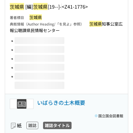
茨城県
[編]
茨城県
[19--]-
<Z41-1776>
茨城県
著者標目
茨城県
知事公室広
典拠情報（Author Heading/「を見よ」参照）
報公聴課県民情報センター
このタイトルの巻号
いばらきの土木概要
国立国会図書館
紙
雑誌
雑誌タイトル