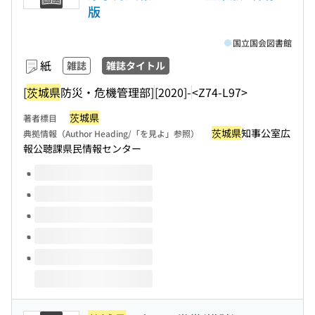
版
国立国会図書館
紙
雑誌
雑誌タイトル
[
茨城県
防災・危機管理部]
[2020]-
<Z74-L97>
茨城県
著者標目
茨城県
知事公室広
典拠情報（Author Heading/「を見よ」参照）
報公聴課県民情報センター
このタイトルの巻号