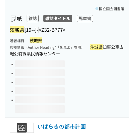
国立国会図書館
紙
雑誌
雑誌タイトル
児童書
茨城県
[19--]-
<Z32-B777>
茨城県
著者標目
茨城県
知事公室広
典拠情報（Author Heading/「を見よ」参照）
報公聴課県民情報センター
このタイトルの巻号
いばらきの都市計画