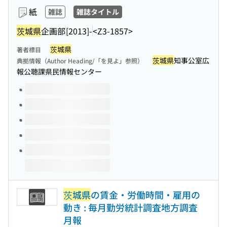
紙
雑誌
雑誌タイトル
茨城県
企画部
[2013]-
<Z3-1857>
茨城県
著者標目
茨城県
知事公室広
典拠情報（Author Heading/「を見よ」参照）
報公聴課県民情報センター
このタイトルの巻号
茨城県
の賃金・労働時間・雇用の
動き : 毎月勤労統計調査地方調査
月報