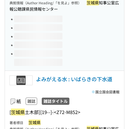
茨城県
知事公室広
典拠情報（Author Heading/「を見よ」参照）
報公聴課県民情報センター
このタイトルの巻号
よみがえる水 : いばらきの下水道
国立国会図書館
紙
雑誌
雑誌タイトル
[
茨城県
土木部]
[19--]-
<Z72-M852>
茨城県
著者標目
茨城県
知事公室広
典拠情報（Author Heading/「を見よ」参照）