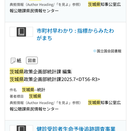
茨城県
知事公室広
典拠情報（Author Heading/「を見よ」参照）
報公聴課県民情報センター
市町村早わかり : 指標からみたわ
がまち
国立国会図書館
紙
図書
茨城県
政策企画部統計課 編集
茨城県
政策企画部統計課
2025.7
<DT56-R3>
茨城県
--統計
件名
茨城県
著者標目
茨城県
知事公室広
典拠情報（Author Heading/「を見よ」参照）
報公聴課県民情報センター
健診受診者生命予後追跡調査事業