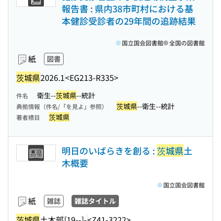
報告書 : 県内38市町村における基
本健診受診者の29年間の追跡結果
国立国会図書館
全国の図書館
紙
図書
茨城県
2026.1
<EG213-R335>
衛生--
茨城県
--統計
件名
茨城県
--衛生--統計
典拠情報（件名/「を見よ」参照）
茨城県
著者標目
明日のいばらきを創る :
茨城県
土
木概要
国立国会図書館
紙
雑誌
雑誌タイトル
茨城県
土木部
[19--]-
<Z41-3222>