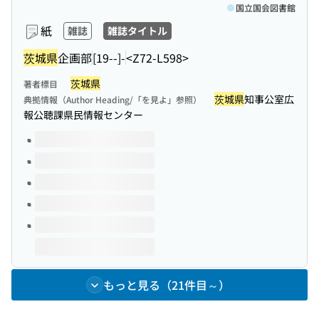
国立国会図書館
紙
雑誌
雑誌タイトル
茨城県
企画部
[19--]-
<Z72-L598>
茨城県
著者標目
茨城県
知事公室広
典拠情報（Author Heading/「を見よ」参照）
報公聴課県民情報センター
このタイトルの巻号
もっと見る（21件目～）