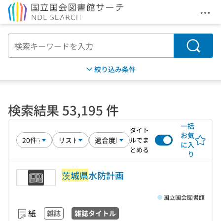
メニ
本文へ移動
検索
絞り込み条件
検索結果 53,195 件
一括
タイト
お気
ルでま
に入
とめる
り
茨城県
水防計画
国立国会図書館
紙
雑誌
雑誌タイトル