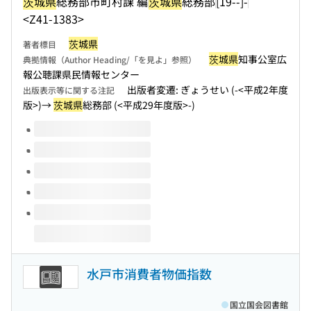
茨城県
総務部市町村課 編
茨城県
総務部
[19--]-
<Z41-1383>
茨城県
著者標目
茨城県
知事公室広
典拠情報（Author Heading/「を見よ」参照）
報公聴課県民情報センター
出版者変遷: ぎょうせい (-<平成2年度
出版表示等に関する注記
版>)→
茨城県
総務部 (<平成29年度版>-)
このタイトルの巻号
水戸市消費者物価指数
国立国会図書館