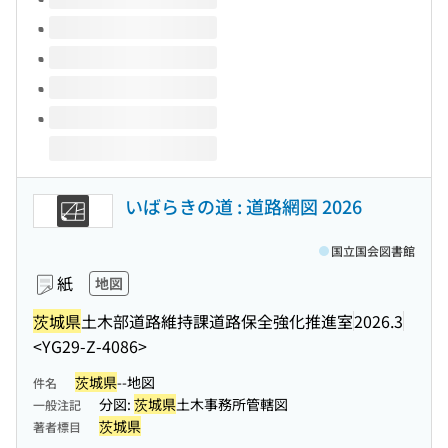
いばらきの道 : 道路網図 2026
国立国会図書館
紙
地図
茨城県
土木部道路維持課道路保全強化推進室
2026.3
<YG29-Z-4086>
茨城県
--地図
件名
分図:
茨城県
土木事務所管轄図
一般注記
茨城県
著者標目