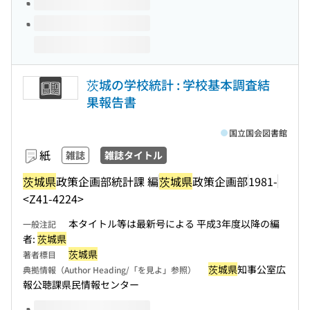
茨城の学校統計 : 学校基本調査結
果報告書
国立国会図書館
紙
雑誌
雑誌タイトル
茨城県
政策企画部統計課 編
茨城県
政策企画部
1981-
<Z41-4224>
本タイトル等は最新号による 平成3年度以降の編
一般注記
者:
茨城県
茨城県
著者標目
茨城県
知事公室広
典拠情報（Author Heading/「を見よ」参照）
報公聴課県民情報センター
このタイトルの巻号