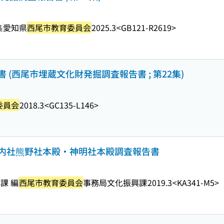
集
愛知県
西尾市教育委員会
2025.3
<GB121-R2619>
(西尾市埋蔵文化財発掘調査報告書 ; 第22集)
委員会
2018.3
<GC135-L146>
内社熊野社本殿・神明社本殿調査報告書
課 編
西尾市教育委員会
事務局文化振興課
2019.3
<KA341-M5>