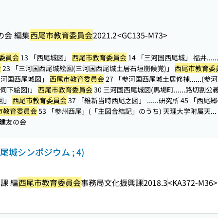
の会 編集
西尾市教育委員会
2021.2
<GC135-M73>
委員会
13 「西尾城図」
西尾市教育委員会
14 「三河国西尾城」 福井...
会
23 「三河国西尾城絵図(三河国西尾城土居石垣崩候覚)」
西尾市教育委
「三河国西尾城図」
西尾市教育委員会
27 「参河国西尾城土居修補...
...(
御伺下絵図)」
西尾市教育委員会
30 三河国西尾城図(馬場町...
...路切割
之図」
西尾市教育委員会
37 「維新当時西尾之図」 ...
...研究所 45 「西
市教育委員会
53 「参州西尾」(「主図合結記」のうち) 天理大学附属天...
建友の会
尾城シンポジウム ; 4)
課 編
西尾市教育委員会
事務局文化振興課
2018.3
<KA372-M36>