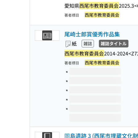
愛知県
西尾市教育委員会
2025.3
<
西尾市教育委員会
著者標目
尾崎士郎賞優秀作品集
紙
雑誌
雑誌タイトル
西尾市教育委員会
2014-2024
<Z7
西尾市教育委員会
著者標目
このタイトルの巻号
岡島遺跡 3 (西尾市埋蔵文化財