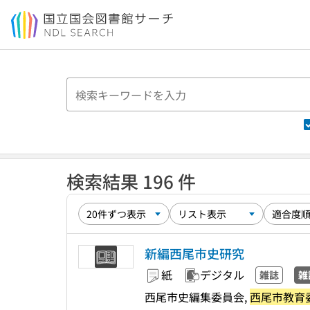
本文へ移動
検索結果 196 件
新編西尾市史研究
紙
デジタル
雑誌
雑
西尾市史編集委員会,
西尾市教育