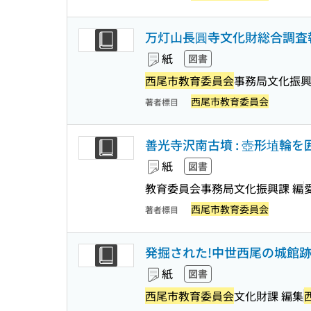
万灯山長圓寺文化財総合調査報告
紙
図書
西尾市教育委員会
事務局文化振興
西尾市教育委員会
著者標目
善光寺沢南古墳 : 壺形埴輪を
紙
図書
教育委員会事務局文化振興課 編
西尾市教育委員会
著者標目
発掘された!中世西尾の城館跡
紙
図書
西尾市教育委員会
文化財課 編集