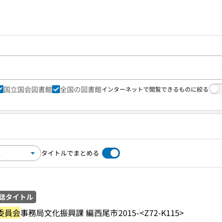
国立国会図書館
全国の図書館
インターネットで閲覧できるものに絞る
タイトルでまとめる
誌タイトル
委員会
事務局文化振興課 編
西尾市
2015-
<Z72-K115>