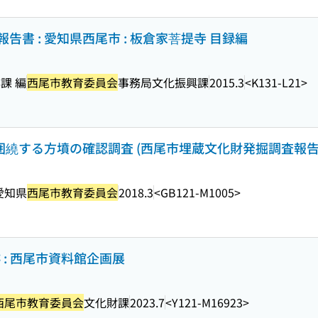
書 : 愛知県西尾市 : 板倉家菩提寺 目録編
課 編
西尾市教育委員会
事務局文化振興課
2015.3
<K131-L21>
囲繞する方墳の確認調査 (西尾市埋蔵文化財発掘調査報告書 
愛知県
西尾市教育委員会
2018.3
<GB121-M1005>
 : 西尾市資料館企画展
西尾市教育委員会
文化財課
2023.7
<Y121-M16923>