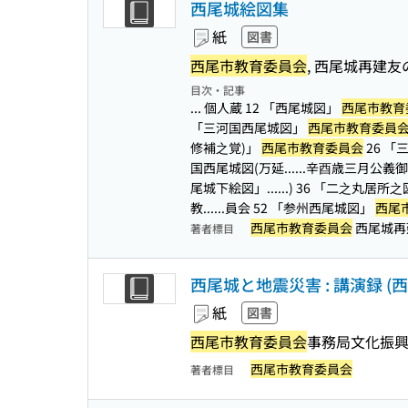
西尾城絵図集
紙
図書
西尾市教育委員会
, 西尾城再建友
目次・記事
... 個人蔵 12 「西尾城図」
西尾市教育
「三河国西尾城図」
西尾市教育委員
修補之覚)」
西尾市教育委員会
26 
国西尾城図(万延...
...辛酉歳三月公義
尾城下絵図」...
...) 36 「二之丸居所
教...
...員会 52 「参州西尾城図」
西尾
西尾市教育委員会
西尾城再
著者標目
西尾城と地震災害 : 講演録 (西
紙
図書
西尾市教育委員会
事務局文化振興
西尾市教育委員会
著者標目