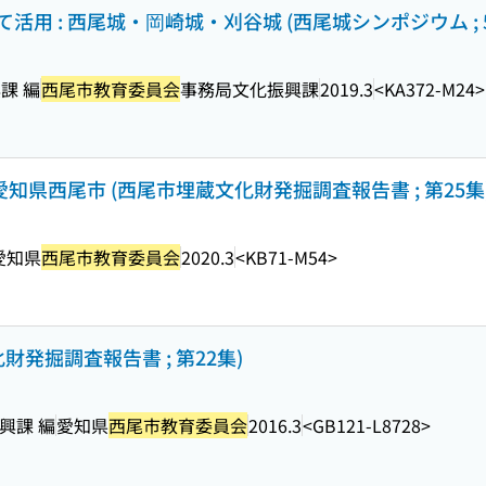
用 : 西尾城・岡崎城・刈谷城 (西尾城シンポジウム ; 5
課 編
西尾市教育委員会
事務局文化振興課
2019.3
<KA372-M24>
愛知県西尾市 (西尾市埋蔵文化財発掘調査報告書 ; 第25集
愛知県
西尾市教育委員会
2020.3
<KB71-M54>
発掘調査報告書 ; 第22集)
興課 編
愛知県
西尾市教育委員会
2016.3
<GB121-L8728>