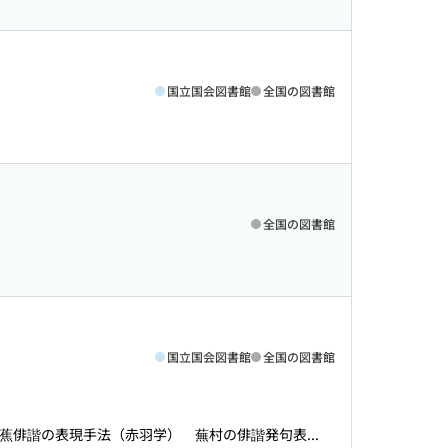
国立国会図書館
全国の図書館
全国の図書館
国立国会図書館
全国の図書館
 芭蕉俳諧の表現手法（赤羽学） 蕪村の俳諧発句表...