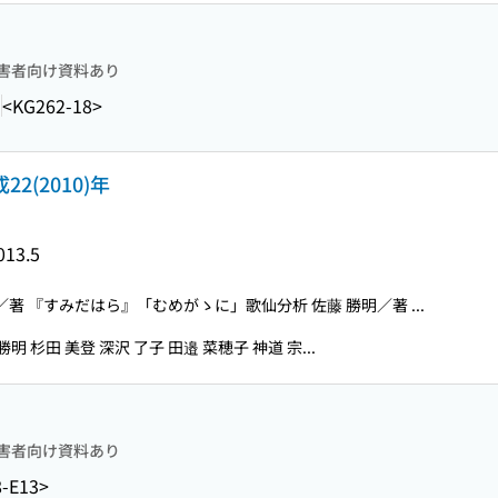
害者向け資料あり
1
<KG262-18>
2(2010)年
013.5
／著 『すみだはら』「むめがゝに」歌仙分析 佐藤 勝明／著 ...
勝明 杉田 美登 深沢 了子 田邉 菜穂子 神道 宗...
害者向け資料あり
-E13>