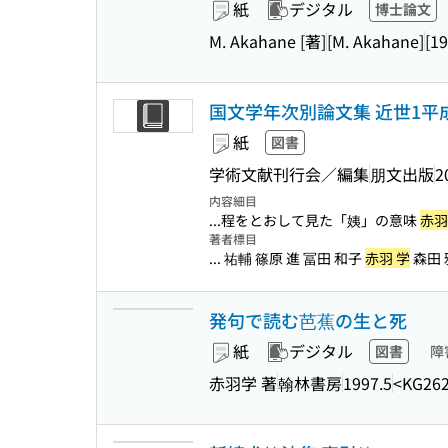
紙
デジタル
博士論文
M. Akahane [著]
[M. Akahane]
[19
国文学年次別論文集 近世1平成2
紙
図書
学術文献刊行会／編集
朋文出版
2
内容細目
...程をとおして見た「姨」の意味
赤羽
著者標目
... 祐輔 篠原 進 冨田 和子
赤羽 学
森田 
発句で読む芭蕉の生と死
紙
デジタル
図書
障
赤羽学 著
翰林書房
1997.5
<KG26