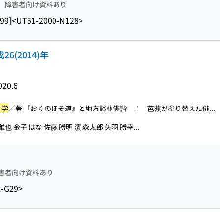
障害者向け資料あり
99]
<UT51-2000-N128>
6(2014)年
020.6
 学
／著 『おくのほそ道』と地方談林俳諧 ： 芭蕉が塗り替えた俳...
雅也 金子 はな 佐藤 勝明 濱 森太郎 矢羽 勝幸...
害者向け資料あり
2-G29>