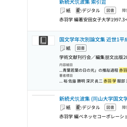
新続犬筑波集 索引篇
紙
デジタル
図書
障
赤羽学 編著
安田女子大学
1997.3
国文学年次別論文集 近世1平成2
紙
図書
学術文献刊行会／編集
朋文出版
2
内容細目
...青葉若葉の日の光」の推敲過程
赤羽
著者標目
... 裕 佐藤 勝明 深沢 眞二
赤羽 学
服部 
新続犬筑波集 (岡山大学国文学資
紙
デジタル
図書
障
赤羽学 編
ベネッセコーポレーシ