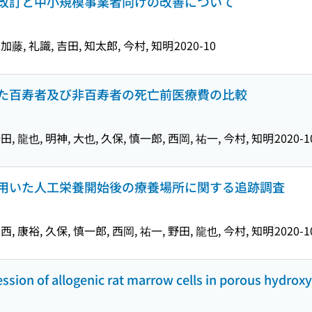
改訂と中小規模事業者向けの改善について
 加藤, 礼識, 吉田, 知太郎, 今村, 知明
2020-10
た百寿者及び非百寿者の死亡前医療費の比較
野田, 龍也, 明神, 大也, 久保, 慎一郎, 西岡, 祐一, 今村, 知明
2020-1
用いた人工栄養開始後の療養場所に関する追跡調査
中西, 康裕, 久保, 慎一郎, 西岡, 祐一, 野田, 龍也, 今村, 知明
2020-1
sion of allogenic rat marrow cells in porous hydroxy