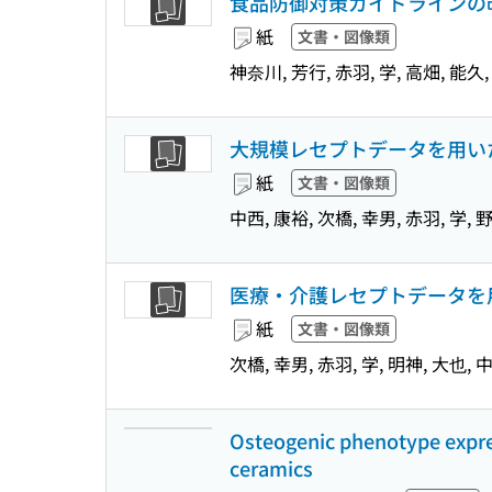
食品防御対策ガイドラインの
紙
文書・図像類
神奈川, 芳行, 赤羽, 学, 高畑, 能久,
大規模レセプトデータを用い
紙
文書・図像類
中西, 康裕, 次橋, 幸男, 赤羽, 学, 
医療・介護レセプトデータを
紙
文書・図像類
次橋, 幸男, 赤羽, 学, 明神, 大也, 
Osteogenic phenotype expres
ceramics