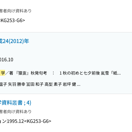
害者向け資料あり
<KG253-G6>
4(2012)年
016.10
 学
／著 『猿蓑』秋発句考 ： 1 秋の初めと七夕前後 嵐雪「紙...
温子 矢羽 勝幸 冨田 和子 高梨 素子 岩坪 健 ...
料叢書 ; 4)
害者向け資料あり
ョン
1995.12
<KG253-G6>