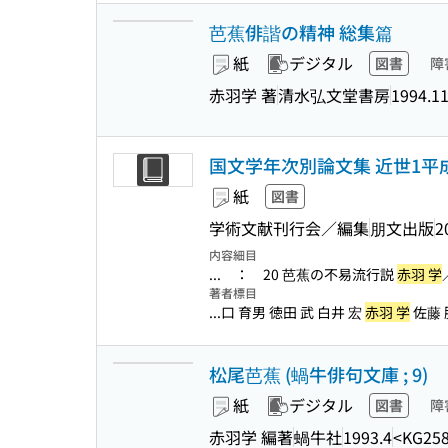
芭蕉俳諧の精神 総集篇
紙
デジタル
図書
障
赤羽学 著
清水弘文堂書房
1994.1
国文学年次別論文集 近世1平成2
紙
図書
学術文献刊行会／編集
朋文出版
2
内容細目
... ： 20 芭蕉の不易流行説
赤羽 学
著者標目
...口 育男 徳田 武 白井 宏
赤羽 学
佐藤 
松尾芭蕉 (蝸牛俳句文庫 ; 9)
紙
デジタル
図書
障
赤羽学 編著
蝸牛社
1993.4
<KG258