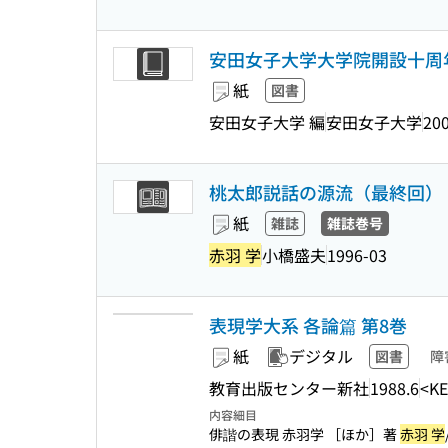
安田女子大学大学院開設十周
紙
図書
安田女子大学 編
安田女子大学
200
桃太郎説話の源流（最終回）
紙
雑誌
雑誌巻号
赤羽 学
小橋盛夫
1996-03
表現学大系 各論篇 第8巻
紙
デジタル
図書
障
教育出版センター新社
1988.6
<KE
内容細目
俳諧の表現 赤羽学 ［ほか］著
赤羽 学