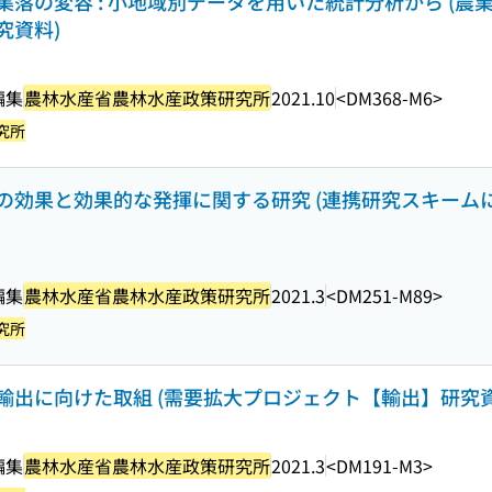
落の変容 : 小地域別データを用いた統計分析から (農
究資料)
編集
農林水産省農林水産政策研究所
2021.10
<DM368-M6>
究所
の効果と効果的な発揮に関する研究 (連携研究スキーム
編集
農林水産省農林水産政策研究所
2021.3
<DM251-M89>
究所
出に向けた取組 (需要拡大プロジェクト【輸出】研究資料 
編集
農林水産省農林水産政策研究所
2021.3
<DM191-M3>