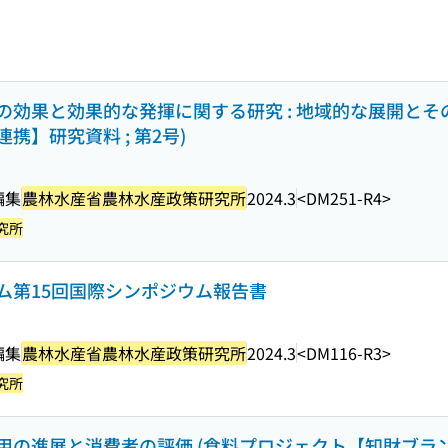
効果と効果的な発揮に関する研究 : 地域的な展開とその
】研究資料 ; 第2号)
編集
農林水産省農林水産政策研究所
2024.3
<DM251-R4>
究所
ム第15回国際シンポジウム報告書
編集
農林水産省農林水産政策研究所
2024.3
<DM116-R3>
究所
の進展と消費者の評価 (食料プロジェクト【知財ブラン