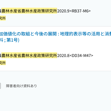
編
農林水産省農林水産政策研究所
2020.9
<RB37-M6>
究所
価値化の取組と今後の展開 : 地理的表示等の活用と消
; 第1号)
編
農林水産省農林水産政策研究所
2020.8
<DD34-M47>
究所
障害者向け資料あり