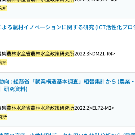
究所
による農村イノベーションに関する研究 (ICT活性化プ
編集
農林水産省農林水産政策研究所
2022.3
<DM21-R4>
究所
向 : 総務省「就業構造基本調査」組替集計から (農業
】研究資料)
編集
農林水産省農林水産政策研究所
2022.2
<EL72-M2>
究所