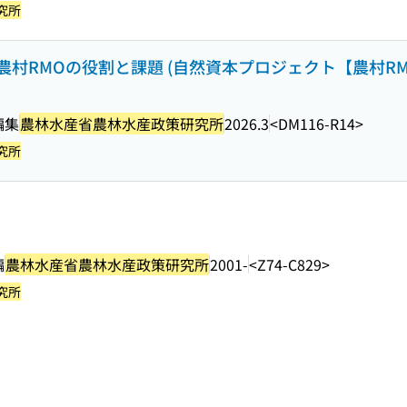
究所
RMOの役割と課題 (自然資本プロジェクト【農村RMO】
編集
農林水産省農林水産政策研究所
2026.3
<DM116-R14>
究所
編
農林水産省農林水産政策研究所
2001-
<Z74-C829>
究所