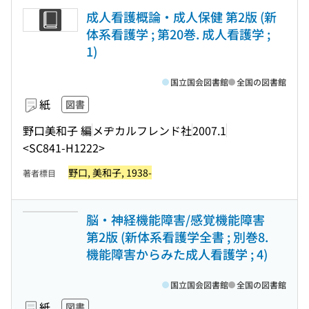
成人看護概論・成人保健 第2版 (新
体系看護学 ; 第20巻. 成人看護学 ;
1)
国立国会図書館
全国の図書館
紙
図書
野口美和子 編
メヂカルフレンド社
2007.1
<SC841-H1222>
野口, 美和子, 1938-
著者標目
脳・神経機能障害/感覚機能障害
第2版 (新体系看護学全書 ; 別巻8.
機能障害からみた成人看護学 ; 4)
国立国会図書館
全国の図書館
紙
図書