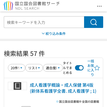
メニ
本文へ移動
検索
絞り込み条件
検索結果 57 件
一括
タイト
お気
ルでま
に入
とめる
り
成人看護学概論・成人保健 第4版
(新体系看護学全書. 成人看護学 ; 1)
国立国会図書館
全国の図書館