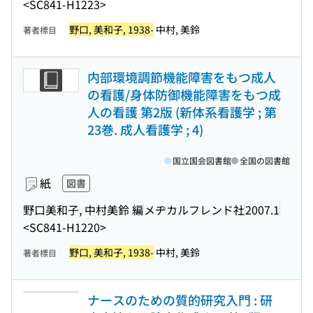
<SC841-H1223>
野口, 美和子, 1938-
中村, 美鈴
著者標目
内部環境調節機能障害をもつ成人
の看護/身体防御機能障害をもつ成
人の看護 第2版 (新体系看護学 ; 第
23巻. 成人看護学 ; 4)
国立国会図書館
全国の図書館
紙
図書
野口美和子, 中村美鈴 編
メヂカルフレンド社
2007.1
<SC841-H1220>
野口, 美和子, 1938-
中村, 美鈴
著者標目
ナースのための質的研究入門 : 研