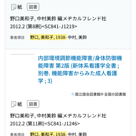
紙
図書
野口美和子, 中村美鈴 編
メヂカルフレンド社
2012.2 (第8刷)
<SC841-J1219>
野口, 美和子, 1938-
中村, 美鈴
著者標目
内部環境調節機能障害/身体防御機
能障害 第2版 (新体系看護学全書 ;
別巻. 機能障害からみた成人看護
学 ; 3)
国立国会図書館
全国の図書館
紙
図書
野口美和子, 中村美鈴 編
メヂカルフレンド社
2012.2 (第11刷)
<SC841-J1246>
野口, 美和子, 1938-
中村, 美鈴
著者標目