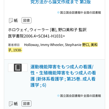
究方法から論文作成まで 第2版
国立国会図書館
全国の図書館
紙
図書
ホロウェイ, ウィーラー [著], 野口美和子 監訳
医学書院
2006.4
<SC841-H1031>
Holloway, Immy Wheeler, Stephanie
野口, 美和
著者標目
子, 1938-
運動機能障害をもつ成人の看護/
性・生殖機能障害をもつ成人の看
護 (新体系看護学 ; 第25巻. 成人看
護学 ; 6)
国立国会図書館
全国の図書館
紙
図書