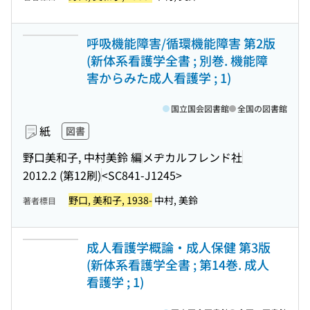
呼吸機能障害/循環機能障害 第2版
(新体系看護学全書 ; 別巻. 機能障
害からみた成人看護学 ; 1)
国立国会図書館
全国の図書館
紙
図書
野口美和子, 中村美鈴 編
メヂカルフレンド社
2012.2 (第12刷)
<SC841-J1245>
野口, 美和子, 1938-
中村, 美鈴
著者標目
成人看護学概論・成人保健 第3版
(新体系看護学全書 ; 第14巻. 成人
看護学 ; 1)