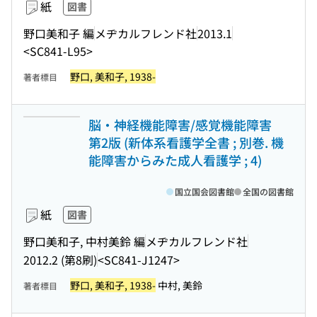
紙
図書
野口美和子 編
メヂカルフレンド社
2013.1
<SC841-L95>
野口, 美和子, 1938-
著者標目
脳・神経機能障害/感覚機能障害
第2版 (新体系看護学全書 ; 別巻. 機
能障害からみた成人看護学 ; 4)
国立国会図書館
全国の図書館
紙
図書
野口美和子, 中村美鈴 編
メヂカルフレンド社
2012.2 (第8刷)
<SC841-J1247>
野口, 美和子, 1938-
中村, 美鈴
著者標目