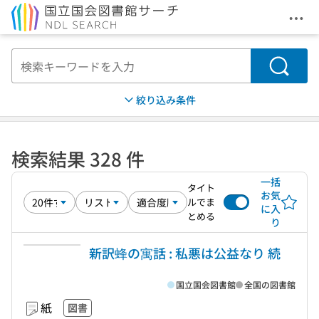
メニ
本文へ移動
検索
絞り込み条件
検索結果 328 件
一括
タイト
お気
ルでま
に入
とめる
り
新訳蜂の寓話 : 私悪は公益なり 続
国立国会図書館
全国の図書館
紙
図書