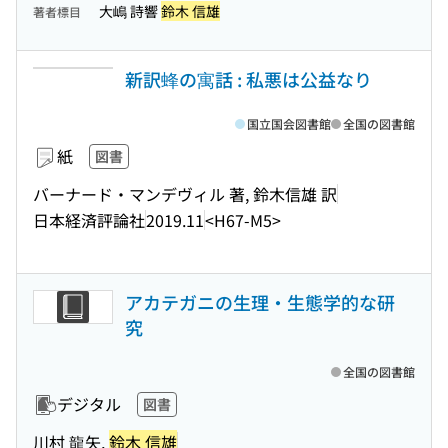
大嶋 詩響
鈴木 信雄
著者標目
新訳蜂の寓話 : 私悪は公益なり
国立国会図書館
全国の図書館
紙
図書
バーナード・マンデヴィル 著, 鈴木信雄 訳
日本経済評論社
2019.11
<H67-M5>
アカテガニの生理・生態学的な研
究
全国の図書館
デジタル
図書
川村 龍矢,
鈴木 信雄