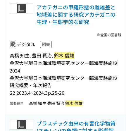
アカテガニの甲羅形態の雌雄差と
地域差に関する研究アカテガニの
生理・生態学的な研究
全国の図書館
デジタル
図書
高橋 知生, 豊田 賢治,
鈴木 信雄
金沢大学環日本海域環境研究センター臨海実験施設
2024
金沢大学環日本海域環境研究センター臨海実験施設
研究概要・年次報告
22 2023.4~2024.3
p.25-26
高橋 知生 豊田 賢治
鈴木 信雄
著者標目
プラスチック由来の有害化学物質
(スチレン)の魚類に対する影響評