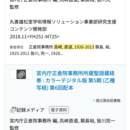
監修
丸善雄松堂学術情報ソリューション事業部研究支援
コンテンツ開発部
2018.11
<YH251-M725>
正倉院事務所
高崎, 直道, 1926-2013
築島, 裕,
著者標目
1925-2011 皆川, 完一, 1928...
宮内庁正倉院事務所所蔵聖語蔵経
巻 : カラーデジタル版 第5期 (乙種
写経) 第6回配本
国立国会図書館
記録メディア
電子資料
宮内庁正倉院事務所 編, 髙﨑直道, 築島裕, 皆川完一
監修