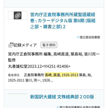
宮内庁正倉院事務所所蔵聖語蔵経
巻 : カラーデジタル版 第6期 (版経
之部・雑書之部) 2
国立国会図書館
記録メディア
電子資料
宮内庁正倉院事務所 編集, 高崎直道, 築島裕, 皆川完一
監修
丸善雄松堂
2023.12
<YH251-R1406>
正倉院事務所
高崎, 直道, 1926-2013
築島, 裕,
著者標目
1925-2011 皆川, 完一, 1928...
新国訳大蔵経 文殊経典部 2 OD版
国立国会図書館
全国の図書館