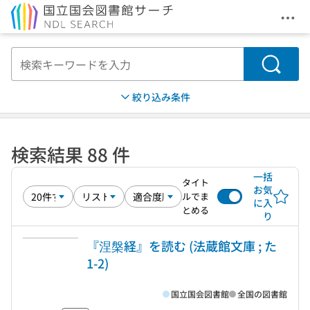
メニ
本文へ移動
検索
絞り込み条件
検索結果 88 件
一括
タイト
お気
ルでま
に入
とめる
り
『涅槃経』を読む (法蔵館文庫 ; た
1-2)
国立国会図書館
全国の図書館