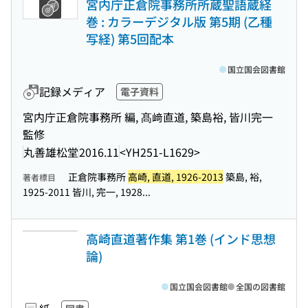
宮内庁正倉院事務所所蔵聖語蔵経
巻 : カラーデジタル版 第5期 (乙種
写経) 第5回配本
国立国会図書館
記録メディア
電子資料
宮内庁正倉院事務所 編, 髙﨑直道, 築島裕, 皆川完一
監修
丸善雄松堂
2016.11
<YH251-L1629>
正倉院事務所
高崎, 直道, 1926-2013
築島, 裕,
著者標目
1925-2011 皆川, 完一, 1928...
高崎直道著作集 第1巻 (インド思想
論)
国立国会図書館
全国の図書館