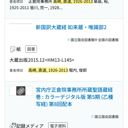
正倉院事務所
高崎, 直道, 1926-2013
築島, 裕,
著者標目
1925-2011 皆川, 完一, 1928...
新国訳大蔵経 如来蔵・唯識部2
国立国会図書館
全国の図書館
紙
図書
大蔵出版
2015.12
<HM13-L145>
高崎, 直道, 1926-2013
堀内, 俊郎
著者標目
宮内庁正倉院事務所所蔵聖語蔵経
巻 : カラーデジタル版 第5期 (乙種
写経) 第8回配本
国立国会図書館
記録メディア
電子資料