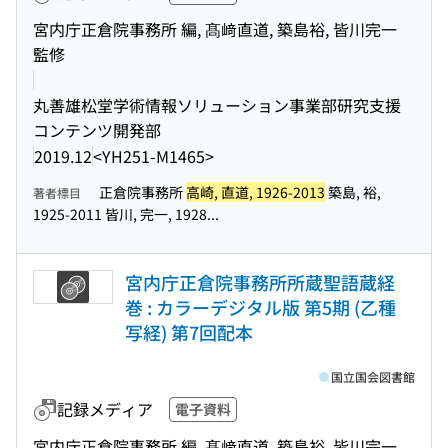
宮内庁正倉院事務所 編, 髙﨑直道, 築島裕, 皆川完一
監修
丸善雄松堂学術情報ソリューション事業部研究支援
コンテンツ開発部
2019.12
<YH251-M1465>
正倉院事務所
高崎, 直道, 1926-2013
築島, 裕,
著者標目
1925-2011 皆川, 完一, 1928...
宮内庁正倉院事務所所蔵聖語蔵経
巻 : カラーデジタル版 第5期 (乙種
写経) 第7回配本
国立国会図書館
記録メディア
電子資料
宮内庁正倉院事務所 編, 髙﨑直道, 築島裕, 皆川完一