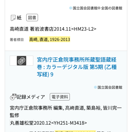
国立国会図書館
全国の図書館
紙
図書
高崎直道 著
岩波書店
2014.11
<HM23-L2>
高崎, 直道, 1926-2013
著者標目
宮内庁正倉院事務所所蔵聖語蔵経
巻 : カラーデジタル版 第5期 (乙種
写経) 9
国立国会図書館
記録メディア
電子資料
宮内庁正倉院事務所 編集, 髙﨑直道, 築島裕, 皆川完一
監修
丸善雄松堂
2020.12
<YH251-M3418>