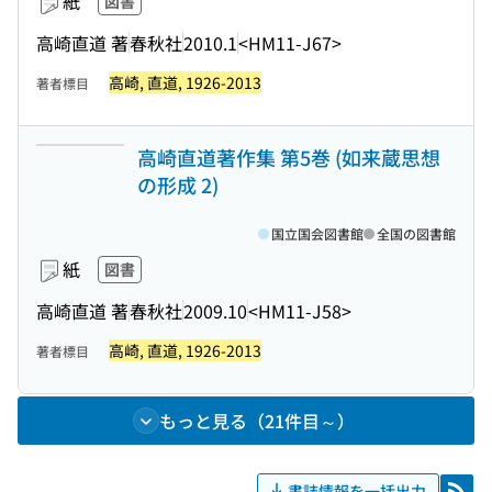
紙
図書
高崎直道 著
春秋社
2010.1
<HM11-J67>
高崎, 直道, 1926-2013
著者標目
高崎直道著作集 第5巻 (如来蔵思想
の形成 2)
国立国会図書館
全国の図書館
紙
図書
高崎直道 著
春秋社
2009.10
<HM11-J58>
高崎, 直道, 1926-2013
著者標目
もっと見る（21件目～）
書誌情報を一括出力