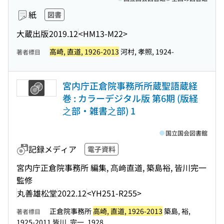
紙
図書
大蔵出版
2019.12
<HM13-M22>
高崎, 直道, 1926-2013
河村, 孝照, 1924-
著者標目
宮内庁正倉院事務所所蔵聖語蔵経
巻 : カラーデジタル版 第6期 (版経
之部・雑書之部) 1
国立国会図書館
記録メディア
電子資料
宮内庁正倉院事務所 編集, 髙﨑直道, 築島裕, 皆川完一
監修
丸善雄松堂
2022.12
<YH251-R255>
正倉院事務所
高崎, 直道, 1926-2013
築島, 裕,
著者標目
1925-2011 皆川, 完一, 1928...