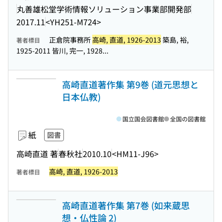
丸善雄松堂学術情報ソリューション事業部開発部
2017.11
<YH251-M724>
正倉院事務所
高崎, 直道, 1926-2013
築島, 裕,
著者標目
1925-2011 皆川, 完一, 1928...
高崎直道著作集 第9巻 (道元思想と
日本仏教)
国立国会図書館
全国の図書館
紙
図書
高崎直道 著
春秋社
2010.10
<HM11-J96>
高崎, 直道, 1926-2013
著者標目
高崎直道著作集 第7巻 (如来蔵思
想・仏性論 2)