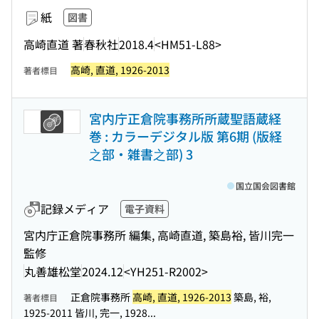
紙
図書
高崎直道 著
春秋社
2018.4
<HM51-L88>
高崎, 直道, 1926-2013
著者標目
宮内庁正倉院事務所所蔵聖語蔵経
巻 : カラーデジタル版 第6期 (版経
之部・雑書之部) 3
国立国会図書館
記録メディア
電子資料
宮内庁正倉院事務所 編集, 高崎直道, 築島裕, 皆川完一
監修
丸善雄松堂
2024.12
<YH251-R2002>
正倉院事務所
高崎, 直道, 1926-2013
築島, 裕,
著者標目
1925-2011 皆川, 完一, 1928...