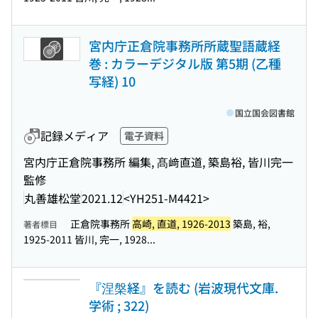
宮内庁正倉院事務所所蔵聖語蔵経
巻 : カラーデジタル版 第5期 (乙種
写経) 10
国立国会図書館
記録メディア
電子資料
宮内庁正倉院事務所 編集, 髙﨑直道, 築島裕, 皆川完一
監修
丸善雄松堂
2021.12
<YH251-M4421>
正倉院事務所
高崎, 直道, 1926-2013
築島, 裕,
著者標目
1925-2011 皆川, 完一, 1928...
『涅槃経』を読む (岩波現代文庫.
学術 ; 322)