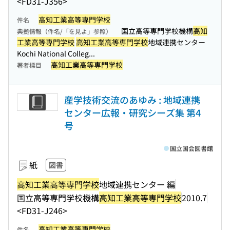
<FD31-J356>
高知工業高等専門学校
件名
国立高等専門学校機構
高知
典拠情報（件名/「を見よ」参照）
工業高等専門学校
高知工業高等専門学校
地域連携センター
Kochi National Colleg...
高知工業高等専門学校
著者標目
産学技術交流のあゆみ : 地域連携
センター広報・研究シーズ集 第4
号
国立国会図書館
紙
図書
高知工業高等専門学校
地域連携センター 編
国立高等専門学校機構
高知工業高等専門学校
2010.7
<FD31-J246>
高知工業高等専門学校
件名