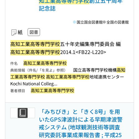
知工業高等専門学校
創立五十周年
記念誌
国立国会図書館
全国の図書館
紙
図書
高知工業高等専門学校
五十年史編集専門委員会 編
高知工業高等専門学校
2014.1
<FB22-L220>
高知工業高等専門学校
件名
国立高等専門学校機構
高知
典拠情報（件名/「を見よ」参照）
工業高等専門学校
高知工業高等専門学校
地域連携センター
Kochi National Colleg...
高知工業高等専門学校
著者標目
「みちびき」と「きく8号」を用
いたGPS津波計による早期津波警
戒システム (地球観測技術等調査
研究委託事業成果報告書 ; 平成25