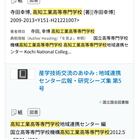
紙
図書
寺田幸博,
高知工業高等専門学校
[著]
[寺田幸博]
2009-2013
<Y151-H21221007>
寺田, 幸博
高知工業高等専門学校
著者標目
国立高等専門学校
典拠情報（Author Heading/「を見よ」参照）
機構
高知工業高等専門学校
高知工業高等専門学校
地域連携セ
ンター Kochi National Colleg...
産学技術交流のあゆみ : 地域連携
センター広報・研究シーズ集 第5
号
国立国会図書館
紙
図書
高知工業高等専門学校
地域連携センター 編
国立高等専門学校機構
高知工業高等専門学校
2012.5