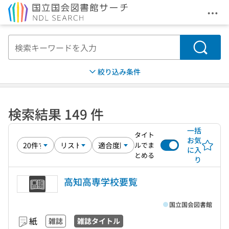
メニ
本文へ移動
検索
絞り込み条件
検索結果 149 件
一括
タイト
お気
ルでま
に入
とめる
り
高知高専学校要覧
国立国会図書館
紙
雑誌
雑誌タイトル