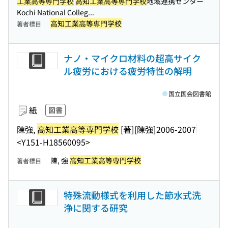
工業高等専門学校
高知工業高等専門学校
地域連携センター
Kochi National Colleg...
高知工業高等専門学校
著者標目
ナノ・マイクロ材料の超高サイク
ル疲労における疲労特性の解明
国立国会図書館
紙
図書
陳強,
高知工業高等専門学校
[著]
[陳強]
2006-2007
<Y151-H18560095>
陳, 強
高知工業高等専門学校
著者標目
特殊流動様式を利用した節水式洗
浄に関する研究