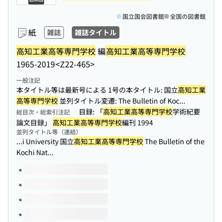
国立国会図書館
全国の図書館
紙
雑誌
雑誌タイトル
高知工業高等専門学校
編
高知工業高等専門学校
1965-2019
<Z22-465>
一般注記
本タイトル等は最新号による 1号の本タイトル: 国立
高知工業
高等専門学校
並列タイトル変遷: The Bulletin of Koc...
目録: 「
高知工業高等専門学校
学術紀要
総目次・総索引注記
論文目録」
高知工業高等専門学校
編刊 1994
並列タイトル等（連結）
...i University 国立
高知工業高等専門学校
The Bulletin of the
Kochi Nat...
このタイトルの巻号