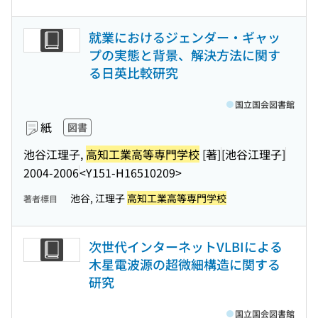
就業におけるジェンダー・ギャッ
プの実態と背景、解決方法に関す
る日英比較研究
国立国会図書館
紙
図書
池谷江理子,
高知工業高等専門学校
[著]
[池谷江理子]
2004-2006
<Y151-H16510209>
池谷, 江理子
高知工業高等専門学校
著者標目
次世代インターネットVLBIによる
木星電波源の超微細構造に関する
研究
国立国会図書館