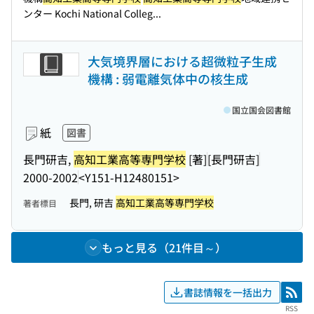
ンター Kochi National Colleg...
大気境界層における超微粒子生成
機構 : 弱電離気体中の核生成
国立国会図書館
紙
図書
長門研吉,
高知工業高等専門学校
[著]
[長門研吉]
2000-2002
<Y151-H12480151>
長門, 研吉
高知工業高等専門学校
著者標目
もっと見る（21件目～）
書誌情報を一括出力
RSS
RSS