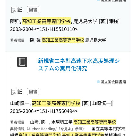
紙
図書
陳強,
高知工業高等専門学校
, 鹿児島大学 [著]
[陳強]
2003-2004
<Y151-H15510110>
陳, 強
高知工業高等専門学校
鹿児島大学
著者標目
新規省エネ型高速下水高度処理シ
ステムの実用化研究
国立国会図書館
紙
図書
山崎慎一,
高知工業高等専門学校
[著]
[山崎慎一]
2005-2006
<Y151-H17560494>
山崎, 慎一, 水環境工学
高知工業高等専門学校
著者標目
国立高等専門学校
典拠情報（Author Heading/「を見よ」参照）
機構
高知工業高等専門学校
高知工業高等専門学校
地域連携セ