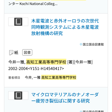
ンター Kochi National Colleg...
木星電波と赤外オーロラの次世代
同時観測システムによる木星電波
放射機構の研究
国立国会図書館
紙
図書
今井一雅,
高知工業高等専門学校
[著]
[今井一雅]
2002-2004
<Y151-H14540417>
今井, 一雅
高知工業高等専門学校
著者標目
マイクロマテリアルのナノオーダ
ー疲労き裂伝ぱに関する研究
国立国会図書館