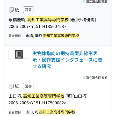
国立国会図書館
紙
図書
永橋優純,
高知工業高等専門学校
[著]
[永橋優純]
2006-2007
<Y151-H18560728>
永橋, 優純
高知工業高等専門学校
著者標目
実物体指向の把持具型非線形表
示・操作支援インタフェースに関
する研究
国立国会図書館
紙
図書
山口巧,
高知工業高等専門学校
[著]
[山口巧]
2005-2006
<Y151-H17500082>
山口, 巧
高知工業高等専門学校
著者標目