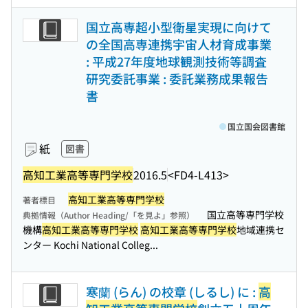
国立高専超小型衛星実現に向けて
の全国高専連携宇宙人材育成事業
: 平成27年度地球観測技術等調査
研究委託事業 : 委託業務成果報告
書
国立国会図書館
紙
図書
高知工業高等専門学校
2016.5
<FD4-L413>
高知工業高等専門学校
著者標目
国立高等専門学校
典拠情報（Author Heading/「を見よ」参照）
機構
高知工業高等専門学校
高知工業高等専門学校
地域連携セ
ンター Kochi National Colleg...
寒蘭 (らん) の校章 (しるし) に :
高