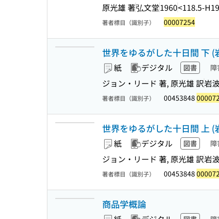
原光雄 著
弘文堂
1960
<118.5-H1
00007254
著者標目（識別子）
世界をゆるがした十日間 下 (
紙
デジタル
図書
障
ジョン・リード 著, 原光雄 訳
岩
00453848
00007
著者標目（識別子）
世界をゆるがした十日間 上 (
紙
デジタル
図書
障
ジョン・リード 著, 原光雄 訳
岩
00453848
00007
著者標目（識別子）
商品学概論