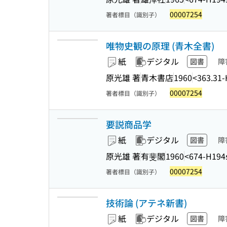
00007254
著者標目（識別子）
唯物史観の原理 (青木全書)
紙
デジタル
図書
障
原光雄 著
青木書店
1960
<363.31
00007254
著者標目（識別子）
要説商品学
紙
デジタル
図書
障
原光雄 著
有斐閣
1960
<674-H194
00007254
著者標目（識別子）
技術論 (アテネ新書)
紙
デジタル
図書
障