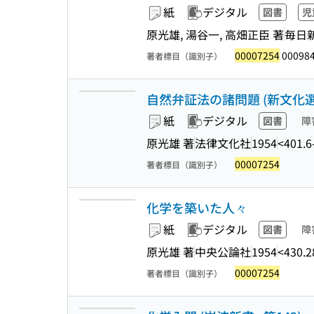
紙
デジタル
図書
児
原光雄, 湯谷一, 高畑正臣 著
毎日
00007254
000984
著者標目（識別子）
自然弁証法の諸問題 (新文化選
紙
デジタル
図書
障
原光雄 著
法律文化社
1954
<401.6
00007254
著者標目（識別子）
化学を築いた人々
紙
デジタル
図書
障
原光雄 著
中央公論社
1954
<430.2
00007254
著者標目（識別子）