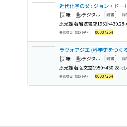
近代化学の父 : ジョン・ドールト
紙
デジタル
図書
障
原光雄 著
岩波書店
1951
<430.28
00007254
著者標目（識別子）
ラヴォアジエ (科学史をつくる
紙
デジタル
図書
障
原光雄 著
弘文堂
1950
<430.28-cL
00007254
著者標目（識別子）