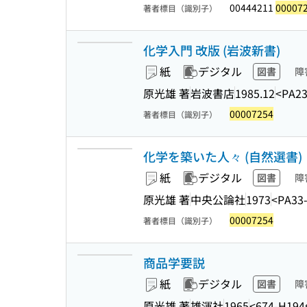
00444211
00007
著者標目（識別子）
化学入門 改版 (岩波新書)
紙
デジタル
図書
障
原光雄 著
岩波書店
1985.12
<PA23
00007254
著者標目（識別子）
化学を築いた人々 (自然選書)
紙
デジタル
図書
障
原光雄 著
中央公論社
1973
<PA33
00007254
著者標目（識別子）
商品学要説
紙
デジタル
図書
障
原光雄 著
雄渾社
1965
<674-H194