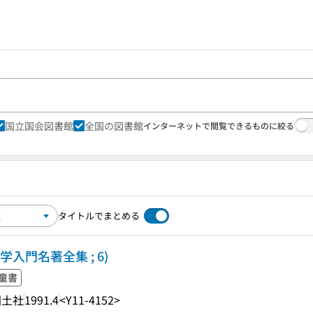
国立国会図書館
全国の図書館
インターネットで閲覧できるものに絞る
タイトルでまとめる
学入門名著全集 ; 6)
童書
国土社
1991.4
<Y11-4152>