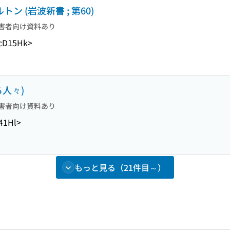
ン (岩波新書 ; 第60)
害者向け資料あり
-cD15Hk>
人々)
害者向け資料あり
41Hl>
もっと見る（21件目～）