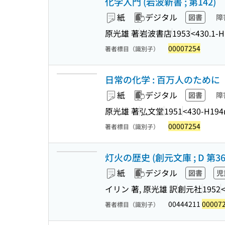
化学入門 (岩波新書 ; 第142)
紙
デジタル
図書
障
原光雄 著
岩波書店
1953
<430.1-
00007254
著者標目（識別子）
日常の化学 : 百万人のために
紙
デジタル
図書
障
原光雄 著
弘文堂
1951
<430-H194
00007254
著者標目（識別子）
灯火の歴史 (創元文庫 ; D 第36
紙
デジタル
図書
児
イリン 著, 原光雄 訳
創元社
1952
00444211
00007
著者標目（識別子）