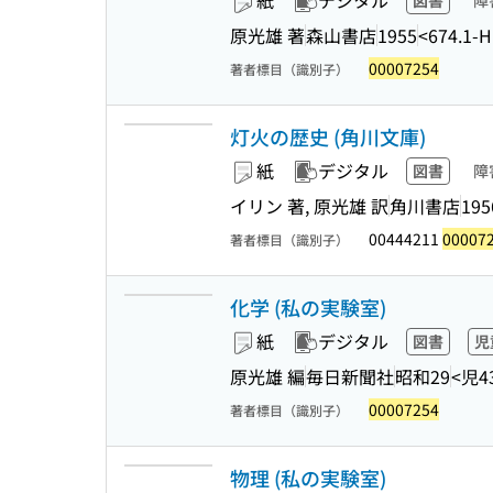
紙
デジタル
図書
障
原光雄 著
森山書店
1955
<674.1-H
00007254
著者標目（識別子）
灯火の歴史 (角川文庫)
紙
デジタル
図書
障
イリン 著, 原光雄 訳
角川書店
195
00444211
00007
著者標目（識別子）
化学 (私の実験室)
紙
デジタル
図書
児
原光雄 編
毎日新聞社
昭和29
<児4
00007254
著者標目（識別子）
物理 (私の実験室)