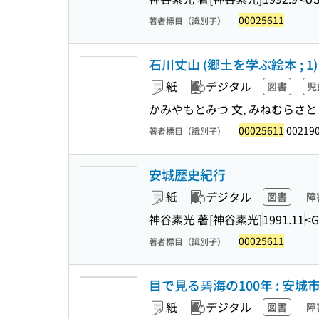
00025611
著者標目（識別子）
石川丈山 (郷土を学ぶ絵本 ; 1)
紙
デジタル
図書
児
かみやもとみつ 文, みねむらさと
00025611
00219
著者標目（識別子）
安城歴史紀行
紙
デジタル
図書
障
神谷素光 著
[神谷素光]
1991.11
<G
00025611
著者標目（識別子）
目で見る碧海の100年 : 
紙
デジタル
図書
障