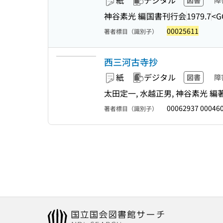
紙
デジタル
図書
障
神谷素光 編
国書刊行会
1979.7
<G
00025611
著者標目（識別子）
西三河古寺抄
紙
デジタル
図書
障
太田定一, 水越正男, 神谷素光 編
00062937 00046
著者標目（識別子）