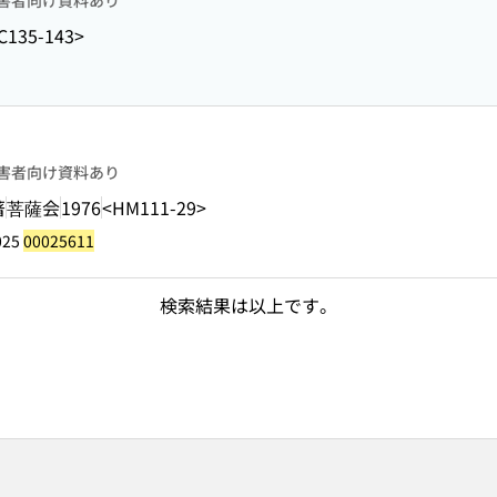
害者向け資料あり
C135-143>
害者向け資料あり
著
菩薩会
1976
<HM111-29>
025
00025611
検索結果は以上です。