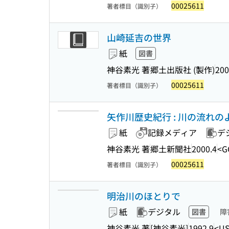
00025611
著者標目（識別子）
山崎延吉の世界
紙
図書
神谷素光 著
郷土出版社 (製作)
200
00025611
著者標目（識別子）
矢作川歴史紀行 : 川の流れ
紙
記録メディア
デ
神谷素光 著
郷土新聞社
2000.4
<G
00025611
著者標目（識別子）
明治川のほとりで
紙
デジタル
図書
障
神谷素光 著
[神谷素光]
1992.9
<US