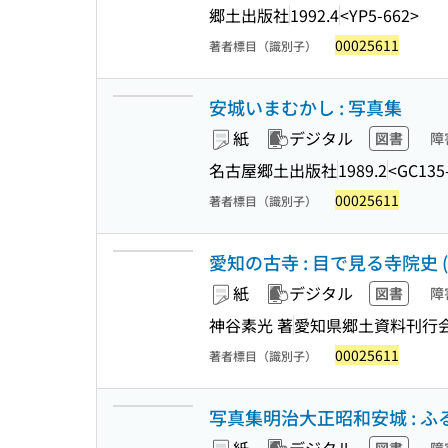
郷土出版社
1992.4
<YP5-662>
00025611
著者標目（識別子）
安城いまむかし : 写真集
紙
デジタル
図書
障
名古屋郷土出版社
1989.2
<GC135
00025611
著者標目（識別子）
愛知の古寺 : 目で見る寺院史 (
紙
デジタル
図書
障
神谷素光 著
愛知県郷土資料刊行
00025611
著者標目（識別子）
写真集明治大正昭和安城 : ふ