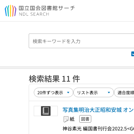
本文へ移動
検索結果 11 件
写真集明治大正昭和安城 オン
紙
図書
神谷素光 編
国書刊行会
2022.5
<G