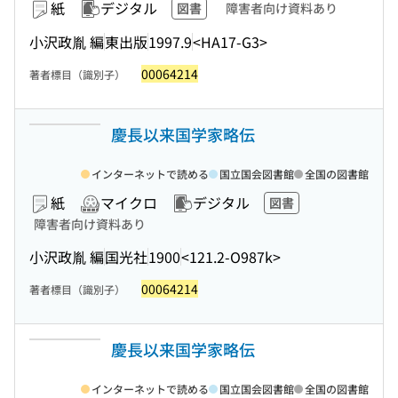
紙
デジタル
図書
障害者向け資料あり
小沢政胤 編
東出版
1997.9
<HA17-G3>
00064214
著者標目（識別子）
慶長以来国学家略伝
インターネットで読める
国立国会図書館
全国の図書館
紙
マイクロ
デジタル
図書
障害者向け資料あり
小沢政胤 編
国光社
1900
<121.2-O987k>
00064214
著者標目（識別子）
慶長以来国学家略伝
インターネットで読める
国立国会図書館
全国の図書館