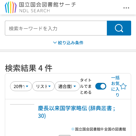
メニ
本文へ移動
検索
絞り込み条件
検索結果 4 件
一括
タイト
お気
ルでま
に入
とめる
り
慶長以来国学家略伝 (辞典叢書 ;
30)
国立国会図書館
全国の図書館