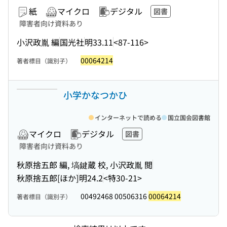
紙
マイクロ
デジタル
図書
障害者向け資料あり
小沢政胤 編
国光社
明33.11
<87-116>
00064214
著者標目（識別子）
小学かなつかひ
インターネットで読める
国立国会図書館
マイクロ
デジタル
図書
障害者向け資料あり
秋原捨五郎 編, 塙鍵蔵 校, 小沢政胤 閲
秋原捨五郎[ほか]
明24.2
<特30-21>
00492468 00506316
00064214
著者標目（識別子）