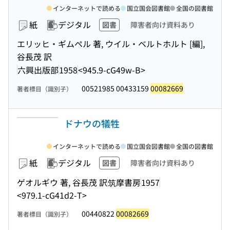
インターネットで読める
国立国会図書館
全国の図書館
紙
デジタル
図書
障害者向け資料あり
エリッヒ・ギムペル 著, ウイル・ベルトホルト [編],
谷長茂 訳
六興出版部
1958
<945.9-cG49w-B>
00521985 00433159
00082669
著者標目（識別子）
ドナウの犠牲
インターネットで読める
国立国会図書館
全国の図書館
紙
デジタル
図書
障害者向け資料あり
ゲオルギウ 著, 谷長茂 訳
筑摩書房
1957
<979.1-cG41d2-T>
00440822
00082669
著者標目（識別子）