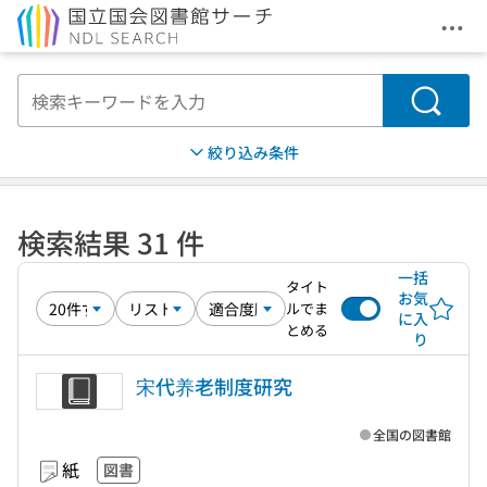
メニ
本文へ移動
検索
絞り込み条件
検索結果 31 件
一括
タイト
お気
ルでま
に入
とめる
り
宋代养老制度研究
全国の図書館
紙
図書