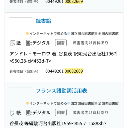
00449201
00082669
著者標目（識別子）
読書論
インターネットで読める
国立国会図書館
全国の図書館
紙
デジタル
図書
障害者向け資料あり
アンドレ・モーロワ 著, 谷長茂 訳
駿河台出版社
1967
<950.28-cM452d-T>
00449201
00082669
著者標目（識別子）
フランス語動詞活用表
インターネットで読める
国立国会図書館
全国の図書館
紙
デジタル
図書
障害者向け資料あり
谷長茂 等編
駿河台出版社
1959
<855.7-Ta888h>