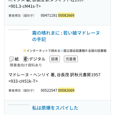
<901.3-cM41s-T>
00471191
00082669
著者標目（識別子）
霧の晴れまに : 若い娘マドレーヌ
の手記
インターネットで読める
国立国会図書館
全国の図書館
紙
デジタル
図書
児童書
障害者向け資料あり
マドレーヌ・ヘンリイ 著, 谷長茂 訳
秋元書房
1957
<933-cH51k-T>
00522547
00082669
著者標目（識別子）
私は原爆をスパイした