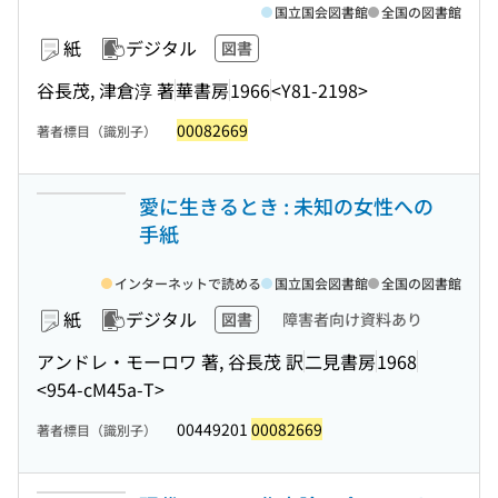
国立国会図書館
全国の図書館
紙
デジタル
図書
谷長茂, 津倉淳 著
華書房
1966
<Y81-2198>
00082669
著者標目（識別子）
愛に生きるとき : 未知の女性への
手紙
インターネットで読める
国立国会図書館
全国の図書館
紙
デジタル
図書
障害者向け資料あり
アンドレ・モーロワ 著, 谷長茂 訳
二見書房
1968
<954-cM45a-T>
00449201
00082669
著者標目（識別子）