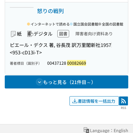
怒りの戦列
インターネットで読める
国立国会図書館
全国の図書館
紙
デジタル
図書
障害者向け資料あり
ピエール・デクス 著, 谷長茂 訳
万里閣新社
1957
<953-cD13i-T>
00437128
00082669
著者標目（識別子）
もっと見る（21件目～）
書誌情報を一括出力
RSS
RSS
Language：English