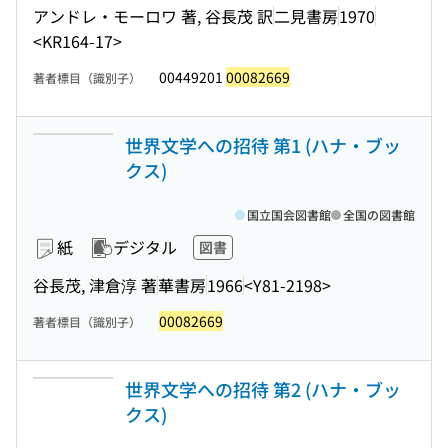
アンドレ・モーロワ 著, 谷長茂 訳
二見書房
1970
<KR164-17>
00449201
00082669
著者標目（識別子）
世界文学への招待 第1 (ハナ・ブッ
クス)
国立国会図書館
全国の図書館
紙
デジタル
図書
谷長茂, 津倉淳 著
華書房
1966
<Y81-2198>
00082669
著者標目（識別子）
世界文学への招待 第2 (ハナ・ブッ
クス)