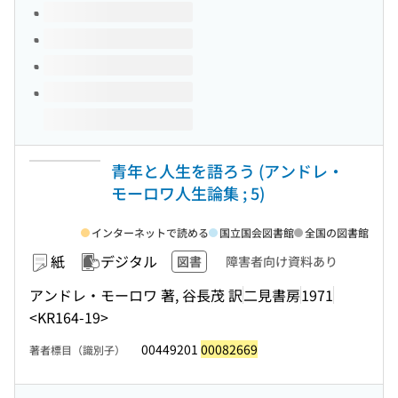
青年と人生を語ろう (アンドレ・
モーロワ人生論集 ; 5)
インターネットで読める
国立国会図書館
全国の図書館
紙
デジタル
図書
障害者向け資料あり
アンドレ・モーロワ 著, 谷長茂 訳
二見書房
1971
<KR164-19>
00449201
00082669
著者標目（識別子）