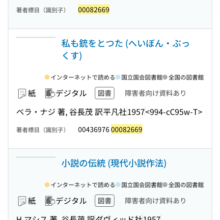
00082669
著者標目（識別子）
私も銃をとつた (へいぼん・ぶっ
くす)
インターネットで読める
国立国会図書館
全国の図書館
紙
デジタル
図書
障害者向け資料あり
ベラ・ナジ 著, 谷長茂 訳
平凡社
1957
<994-cC95w-T>
00436976
00082669
著者標目（識別子）
小説の伝統 (現代小説作法)
インターネットで読める
国立国会図書館
全国の図書館
紙
デジタル
図書
障害者向け資料あり
H.マシス 著, 谷長茂 訳
ダヴィッド社
1957