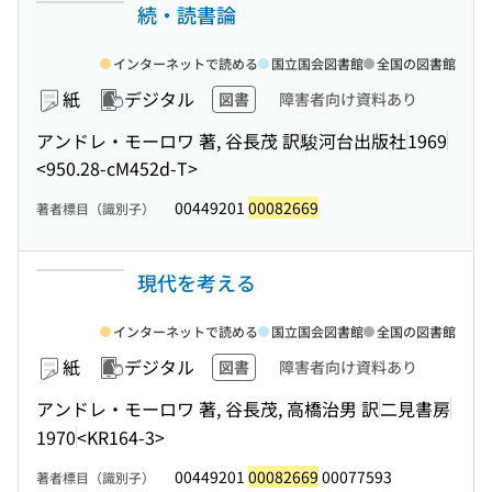
続・読書論
インターネットで読める
国立国会図書館
全国の図書館
紙
デジタル
図書
障害者向け資料あり
アンドレ・モーロワ 著, 谷長茂 訳
駿河台出版社
1969
<950.28-cM452d-T>
00449201
00082669
著者標目（識別子）
現代を考える
インターネットで読める
国立国会図書館
全国の図書館
紙
デジタル
図書
障害者向け資料あり
アンドレ・モーロワ 著, 谷長茂, 高橋治男 訳
二見書房
1970
<KR164-3>
00449201
00082669
00077593
著者標目（識別子）