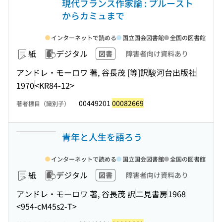
現代フランス作家論 : プルースト
からカミュまで
インターネットで読める
国立国会図書館
全国の図書館
紙
デジタル
図書
障害者向け資料あり
アンドレ・モーロワ 著, 谷長茂 [等]訳
駿河台出版社
1970
<KR84-12>
00449201
00082669
著者標目（識別子）
青年と人生を語ろう
インターネットで読める
国立国会図書館
全国の図書館
紙
デジタル
図書
障害者向け資料あり
アンドレ・モーロワ 著, 谷長茂 訳
二見書房
1968
<954-cM45s2-T>