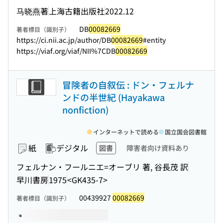
马晓燕著
上海古籍出版社
2022.12
DB
00082669
著者標目（識別子）
https://ci.nii.ac.jp/author/DB
00082669
#entity
https://viaf.org/viaf/NII%7CDB
00082669
冒険者の自叙伝 : ドン・フェルナ
ンドの半世紀 (Hayakawa
nonfiction)
インターネットで読める
国立国会図書館
紙
デジタル
図書
障害者向け資料あり
フェルナン・フールニエ=オーブリ 著, 谷長茂 訳
早川書房
1975
<GK435-7>
00439927
00082669
著者標目（識別子）
このタイトルの巻号