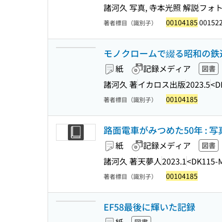
諸河久 写真, 寺本光照 解説
フォ
00104185
00152
著者標目（識別子）
モノクロームで綴る昭和の鉄
紙
記録メディア
図書
諸河久 著
イカロス出版
2023.5
<D
00104185
著者標目（識別子）
路面電車がみつめた50年 : 
紙
記録メディア
図書
諸河久 著
天夢人
2023.1
<DK115-
00104185
著者標目（識別子）
EF58最後に輝いた記録