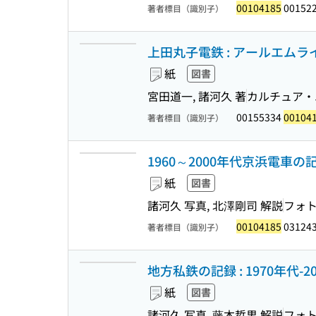
00104185
00152
著者標目（識別子）
上田丸子電鉄 : アールエムライブラリ
紙
図書
宮田道一, 諸河久 著
カルチュア・
00155334
00104
著者標目（識別子）
1960～2000年代京浜電車の
紙
図書
諸河久 写真, 北澤剛司 解説
フォ
00104185
03124
著者標目（識別子）
地方私鉄の記録 : 1970年代-2
紙
図書
諸河久 写真, 藤本哲男 解説
フォ