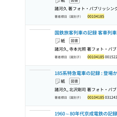
紙
図書
諸河久 著
フォト・パブリッシン
00104185
著者標目（識別子）
国鉄旅客列車の記録 客車列車
紙
図書
諸河久, 寺本光照 著
フォト・パブ
00104185
00152
著者標目（識別子）
185系特急電車の記録 : 登
紙
図書
諸河久, 北沢剛司 著
フォト・パブ
00104185
03124
著者標目（識別子）
1960～80年代京成電鉄の記