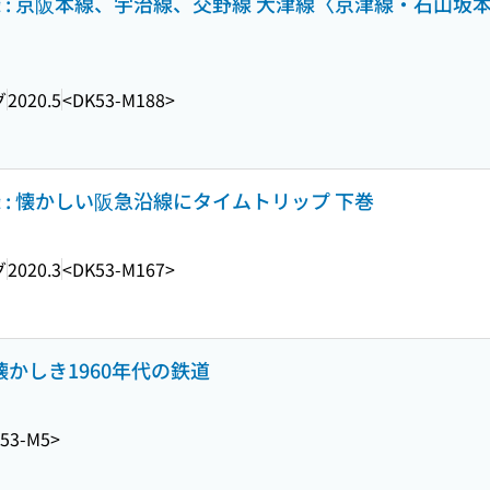
録 : 京阪本線、宇治線、交野線 大津線〈京津線・石山坂本
グ
2020.5
<DK53-M188>
録 : 懐かしい阪急沿線にタイムトリップ 下巻
グ
2020.3
<DK53-M167>
懐かしき1960年代の鉄道
53-M5>