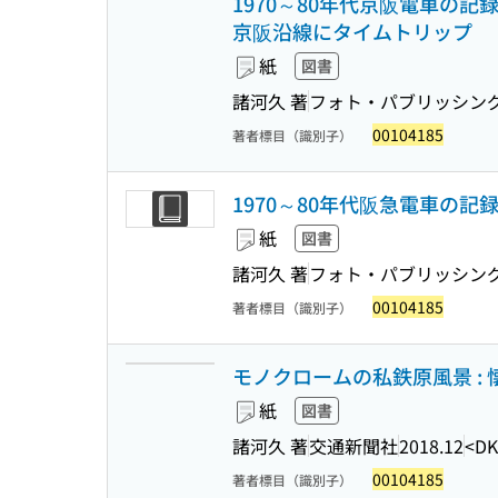
1970～80年代京阪電車の記
京阪沿線にタイムトリップ
紙
図書
諸河久 著
フォト・パブリッシン
00104185
著者標目（識別子）
1970～80年代阪急電車の記
紙
図書
諸河久 著
フォト・パブリッシン
00104185
著者標目（識別子）
モノクロームの私鉄原風景 : 
紙
図書
諸河久 著
交通新聞社
2018.12
<DK
00104185
著者標目（識別子）