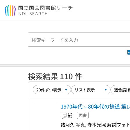
本文へ移動
検索結果 110 件
1970年代～80年代の鉄道 第
紙
図書
諸河久 写真, 寺本光照 解説
フォ