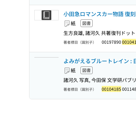
小田急ロマンスカー物語 復刻
紙
図書
生方良雄, 諸河久 共著
復刊ドット
00197890
00104
著者標目（識別子）
よみがえるブルートレイン :
紙
図書
諸河久 写真, 今田保 文
学研パブ
00104185
00114
著者標目（識別子）