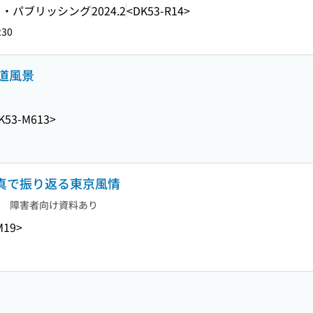
ト・パブリッシング
2024.2
<DK53-R14>
230
道風景
K53-M613>
写真で振り返る東京風情
障害者向け資料あり
M19>