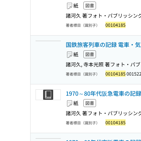
紙
図書
諸河久 著
フォト・パブリッシン
00104185
著者標目（識別子）
国鉄旅客列車の記録 電車・
紙
図書
諸河久, 寺本光照 著
フォト・パブ
00104185
00152
著者標目（識別子）
1970～80年代阪急電車の記
紙
図書
諸河久 著
フォト・パブリッシン
00104185
著者標目（識別子）