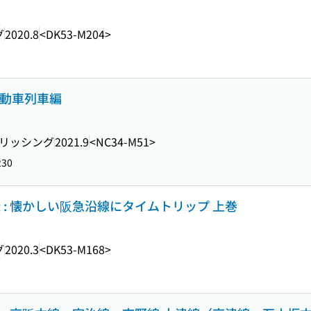
グ
2020.8
<DK53-M204>
気動車列車編
リッシング
2021.9
<NC34-M51>
230
録 : 懐かしい阪急沿線にタイムトリップ 上巻
グ
2020.3
<DK53-M168>