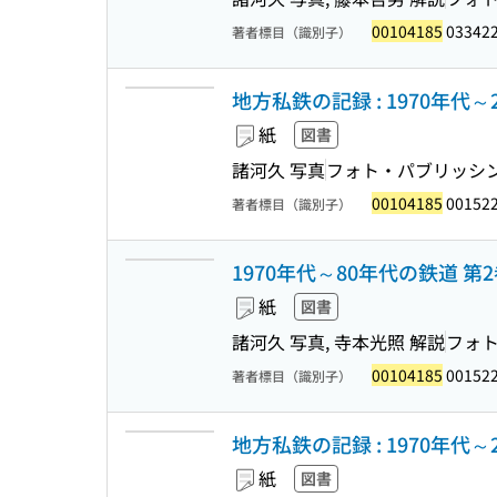
00104185
03342
著者標目（識別子）
地方私鉄の記録 : 1970年代～
紙
図書
諸河久 写真
フォト・パブリッシ
00104185
00152
著者標目（識別子）
1970年代～80年代の鉄道 第
紙
図書
諸河久 写真, 寺本光照 解説
フォ
00104185
00152
著者標目（識別子）
地方私鉄の記録 : 1970年代～
紙
図書