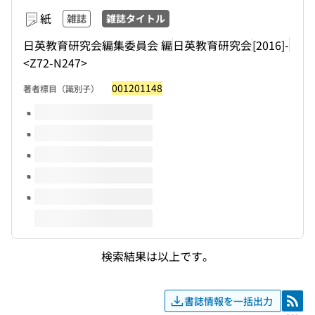
紙
雑誌
雑誌タイトル
日英教育研究会編集委員会 編
日英教育研究会
[2016]-
<Z72-N247>
001201148
著者標目（識別子）
このタイトルの巻号
検索結果は以上です。
書誌情報を一括出力
RSS