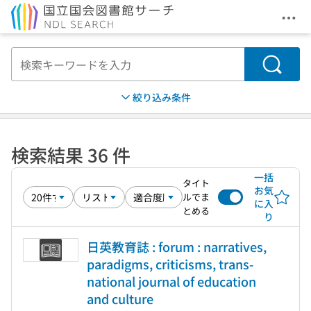
メニ
本文へ移動
検索
絞り込み条件
検索結果 36 件
一括
タイト
お気
ルでま
に入
とめる
り
日英教育誌 : forum : narratives,
paradigms, criticisms, trans-
national journal of education
and culture