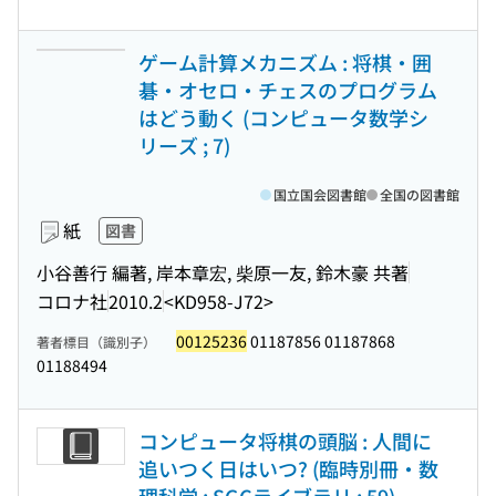
ゲーム計算メカニズム : 将棋・囲
碁・オセロ・チェスのプログラム
はどう動く (コンピュータ数学シ
リーズ ; 7)
国立国会図書館
全国の図書館
紙
図書
小谷善行 編著, 岸本章宏, 柴原一友, 鈴木豪 共著
コロナ社
2010.2
<KD958-J72>
00125236
01187856 01187868
著者標目（識別子）
01188494
コンピュータ将棋の頭脳 : 人間に
追いつく日はいつ? (臨時別冊・数