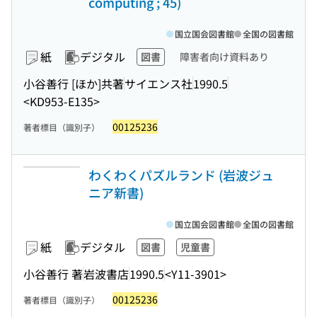
computing ; 45)
国立国会図書館
全国の図書館
紙
デジタル
図書
障害者向け資料あり
小谷善行 [ほか]共著
サイエンス社
1990.5
<KD953-E135>
00125236
著者標目（識別子）
わくわくパズルランド (岩波ジュ
ニア新書)
国立国会図書館
全国の図書館
紙
デジタル
図書
児童書
小谷善行 著
岩波書店
1990.5
<Y11-3901>
00125236
著者標目（識別子）