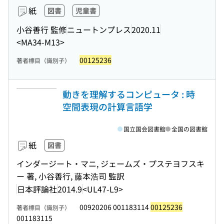
紙
図書
児童書
小谷善行 監修
ニュートンプレス
2020.11
<MA34-M13>
00125236
著者標目（識別子）
動きを理解するコンピュータ : 時
空間表現の計算言語学
国立国会図書館
全国の図書館
紙
図書
インダージート・マニ, ジェームズ・プステヨフスキ
ー 著, 小谷善行, 藤本浩司 監訳
日本評論社
2014.9
<UL47-L9>
00920206 001183114
00125236
著者標目（識別子）
001183115