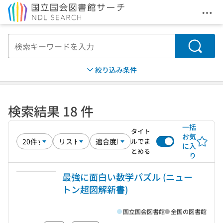
メニ
本文へ移動
検索
絞り込み条件
検索結果 18 件
一括
タイト
お気
ルでま
に入
とめる
り
最強に面白い数学パズル (ニュー
トン超図解新書)
国立国会図書館
全国の図書館