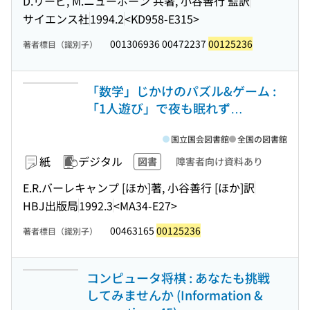
D.リービ, M.ニューボーン 共著, 小谷善行 監訳
サイエンス社
1994.2
<KD958-E315>
001306936 00472237
00125236
著者標目（識別子）
「数学」じかけのパズル&ゲーム :
「1人遊び」で夜も眠れず…
国立国会図書館
全国の図書館
紙
デジタル
図書
障害者向け資料あり
E.R.バーレキャンプ [ほか]著, 小谷善行 [ほか]訳
HBJ出版局
1992.3
<MA34-E27>
00463165
00125236
著者標目（識別子）
コンピュータ将棋 : あなたも挑戦
してみませんか (Information &