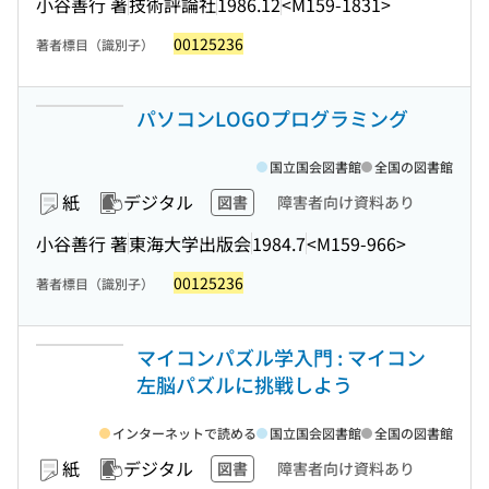
小谷善行 著
技術評論社
1986.12
<M159-1831>
00125236
著者標目（識別子）
パソコンLOGOプログラミング
国立国会図書館
全国の図書館
紙
デジタル
図書
障害者向け資料あり
小谷善行 著
東海大学出版会
1984.7
<M159-966>
00125236
著者標目（識別子）
マイコンパズル学入門 : マイコン
左脳パズルに挑戦しよう
インターネットで読める
国立国会図書館
全国の図書館
紙
デジタル
図書
障害者向け資料あり