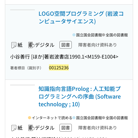
LOGO空間プログラミング (岩波コ
ンピュータサイエンス)
国立国会図書館
全国の図書館
紙
デジタル
図書
障害者向け資料あり
小谷善行 [ほか]著
岩波書店
1990.1
<M159-E1004>
00125236
著者標目（識別子）
知識指向言語Prolog : 人工知能プ
ログラミングへの序曲 (Software
technology ; 10)
インターネットで読める
国立国会図書館
全国の図書館
紙
デジタル
図書
障害者向け資料あり