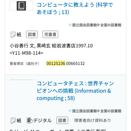
コンピュータに教えよう (科学で
あそぼう ; 13)
国立国会図書館
全国の図書館
紙
図書
児童書
小谷善行 文, 黒崎玄 絵
岩波書店
1997.10
<Y11-M98-114>
00125236
00665132
著者標目（識別子）
コンピュータチェス : 世界チャン
ピオンへの挑戦 (Information &
computing ; 58)
国立国会図書館
全国の図書館
紙
デジタル
図書
障害者向け資料あり