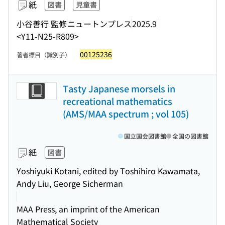
紙
図書
児童書
小谷善行 監修
ニュートンプレス
2025.9
<Y11-N25-R809>
00125236
著者標目（識別子）
Tasty Japanese morsels in
recreational mathematics
(AMS/MAA spectrum ; vol 105)
国立国会図書館
全国の図書館
紙
図書
Yoshiyuki Kotani, edited by Toshihiro Kawamata,
Andy Liu, George Sicherman
MAA Press, an imprint of the American
Mathematical Society