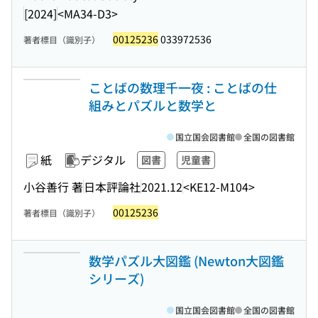
[2024]
<MA34-D3>
00125236
033972536
著者標目（識別子）
ことばの数理千一夜 : ことばの仕
組みとパズルと数学と
国立国会図書館
全国の図書館
紙
デジタル
図書
児童書
小谷善行 著
日本評論社
2021.12
<KE12-M104>
00125236
著者標目（識別子）
数学パズル大図鑑 (Newton大図鑑
シリーズ)
国立国会図書館
全国の図書館