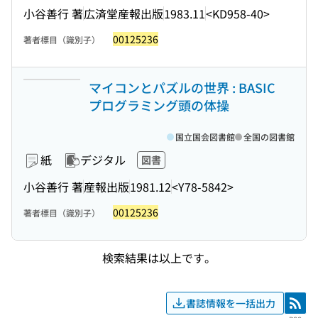
小谷善行 著
広済堂産報出版
1983.11
<KD958-40>
00125236
著者標目（識別子）
マイコンとパズルの世界 : BASIC
プログラミング頭の体操
国立国会図書館
全国の図書館
紙
デジタル
図書
小谷善行 著
産報出版
1981.12
<Y78-5842>
00125236
著者標目（識別子）
検索結果は以上です。
書誌情報を一括出力
RSS