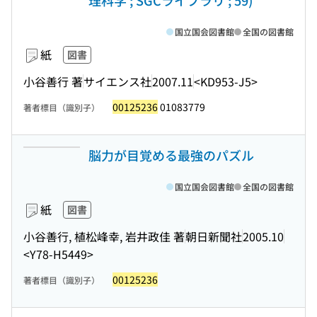
理科学 ; SGCライブラリ ; 59)
国立国会図書館
全国の図書館
紙
図書
小谷善行 著
サイエンス社
2007.11
<KD953-J5>
00125236
01083779
著者標目（識別子）
脳力が目覚める最強のパズル
国立国会図書館
全国の図書館
紙
図書
小谷善行, 植松峰幸, 岩井政佳 著
朝日新聞社
2005.10
<Y78-H5449>
00125236
著者標目（識別子）