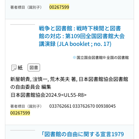
00267599
著者標目（識別子）
戦争と図書館 : 戦時下検閲と図書
館の対応 : 第109回全国図書館大会
講演録 (JLA booklet ; no. 17)
国立国会図書館
全国の図書館
紙
図書
新屋朝貴, 濵慎一, 荒木英夫 著, 日本図書館協会図書館
の自由委員会 編集
日本図書館協会
2024.9
<UL55-R8>
033762661 033762670 00938045
著者標目（識別子）
00267599
「図書館の自由に関する宣言1979