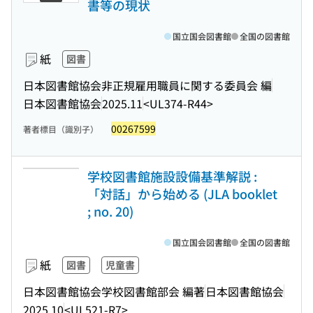
書等の現状
国立国会図書館
全国の図書館
紙
図書
日本図書館協会非正規雇用職員に関する委員会 編
日本図書館協会
2025.11
<UL374-R44>
00267599
著者標目（識別子）
学校図書館施設設備基準解説 :
「対話」から始める (JLA booklet
; no. 20)
国立国会図書館
全国の図書館
紙
図書
児童書
日本図書館協会学校図書館部会 編著
日本図書館協会
2025.10
<UL521-R7>