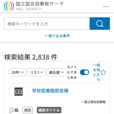
メニ
本文へ移動
検索
絞り込み条件
検索結果 2,838 件
一括
タイト
お気
ルでま
に入
とめる
り
学校図書館部会報
国立国会図書館
紙
雑誌
雑誌タイトル