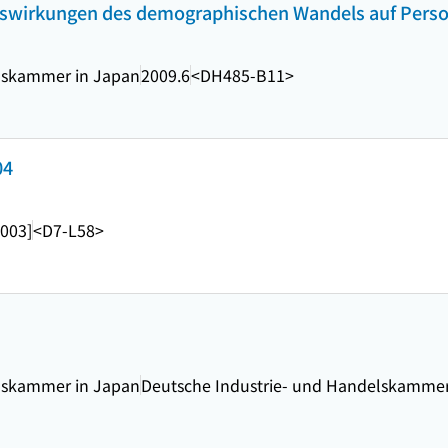
Auswirkungen des demographischen Wandels auf Perso
lskammer in Japan
2009.6
<DH485-B11>
4
2003]
<D7-L58>
lskammer in Japan
Deutsche Industrie- und Handelskammer