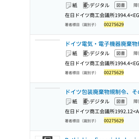
紙
デジタル
図書
障
在日ドイツ商工会議所
1994.4
<EG
00275629
著者標目（識別子）
ドイツ電気・電子機器廃棄物規制
紙
デジタル
図書
障
在日ドイツ商工会議所
1994.4
<EG
00275629
著者標目（識別子）
ドイツ包装廃棄物規制令、その後の
紙
デジタル
図書
障
在日ドイツ商工会議所
1992.12
<A
00275629
著者標目（識別子）