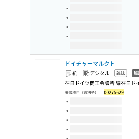
ドイチャーマルクト
紙
デジタル
雑誌
雑
在日ドイツ商工会議所 編
在日ド
00275629
著者標目（識別子）
このタイトルの巻号