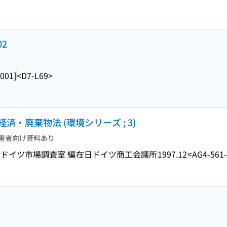
02
2001]
<D7-L69>
・廃棄物法 (環境シリーズ ; 3)
害者向け資料あり
ドイツ市場調査室 編
在日ドイツ商工会議所
1997.12
<AG4-561