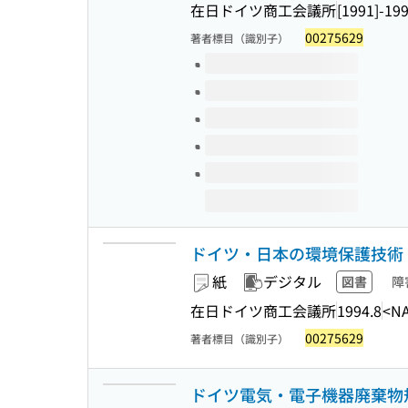
在日ドイツ商工会議所
[1991]-19
00275629
著者標目（識別子）
このタイトルの巻号
ドイツ・日本の環境保護技術 
紙
デジタル
図書
障
在日ドイツ商工会議所
1994.8
<NA
00275629
著者標目（識別子）
ドイツ電気・電子機器廃棄物規制