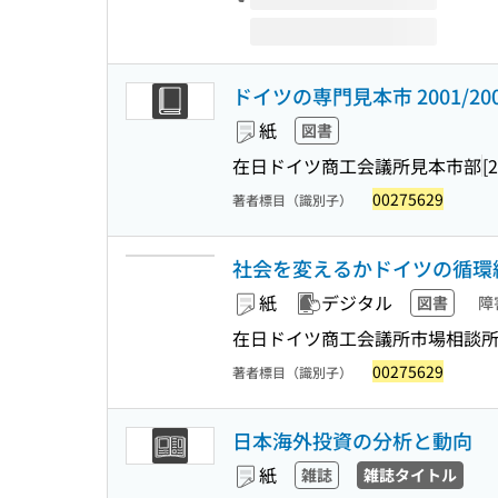
ドイツの専門見本市 2001/20
紙
図書
在日ドイツ商工会議所見本市部
[
00275629
著者標目（識別子）
社会を変えるかドイツの循環経済
紙
デジタル
図書
障
在日ドイツ商工会議所市場相談所
00275629
著者標目（識別子）
日本海外投資の分析と動向
紙
雑誌
雑誌タイトル