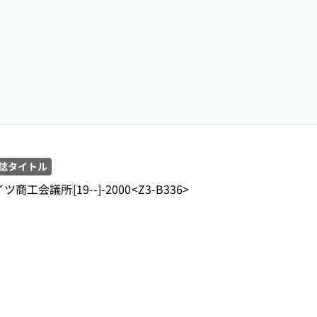
誌タイトル
イツ商工会議所
[19--]-2000
<Z3-B336>