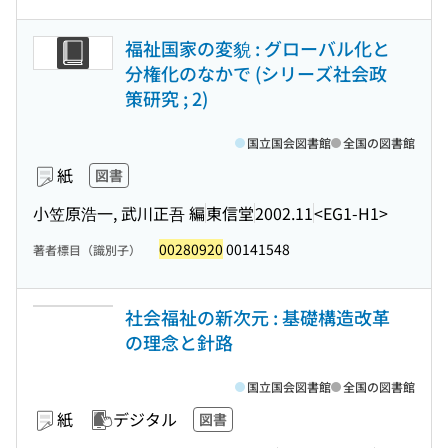
福祉国家の変貌 : グローバル化と
分権化のなかで (シリーズ社会政
策研究 ; 2)
国立国会図書館
全国の図書館
紙
図書
小笠原浩一, 武川正吾 編
東信堂
2002.11
<EG1-H1>
00280920
00141548
著者標目（識別子）
社会福祉の新次元 : 基礎構造改革
の理念と針路
国立国会図書館
全国の図書館
紙
デジタル
図書