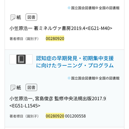
国立国会図書館
全国の図書館
紙
図書
小笠原浩一 著
ミネルヴァ書房
2019.4
<EG21-M40>
00280920
著者標目（識別子）
認知症の早期発見・初期集中支援
に向けたラーニング・プログラム
国立国会図書館
全国の図書館
紙
図書
小笠原浩一, 宮島俊彦 監修
中央法規出版
2017.9
<EG51-L1545>
00280920
001200558
著者標目（識別子）