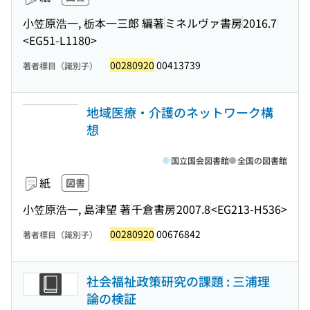
小笠原浩一, 栃本一三郎 編著
ミネルヴァ書房
2016.7
<EG51-L1180>
00280920
00413739
著者標目（識別子）
地域医療・介護のネットワーク構
想
国立国会図書館
全国の図書館
紙
図書
小笠原浩一, 島津望 著
千倉書房
2007.8
<EG213-H536>
00280920
00676842
著者標目（識別子）
社会福祉政策研究の課題 : 三浦理
論の検証