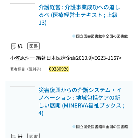
介護経営 : 介護事業成功への道し
るべ (医療経営士テキスト ; 上級
13)
国立国会図書館
全国の図書館
紙
図書
小笠原浩一 編著
日本医療企画
2010.9
<EG23-J167>
00280920
著者標目（識別子）
災害復興からの介護システム・イ
ノベーション : 地域包括ケアの新
しい展開 (MINERVA福祉ブックス ;
4)
国立国会図書館
全国の図書館
紙
図書