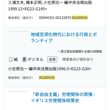
三浦文夫, 橋本正明, 小笠原浩一 編
中央法規出版
1999.12
<EG23-G195>
00044351 00132870
00280920
著者標目（識別子）
地域空洞化時代における行政とボ
ランティア
国立国会図書館
全国の図書館
紙
デジタル
図書
障害者向け資料あり
小笠原浩一 編
中央法規出版
1996.5
<EG23-G30>
00280920
著者標目（識別子）
「新自由主義」労使関係の原像 :
イギリス労使関係政策史