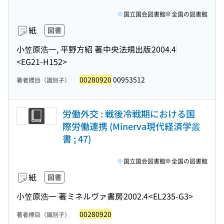
国立国会図書館
全国の図書館
紙
図書
小笠原浩一, 平野方紹 著
中央法規出版
2004.4
<EG21-H152>
00280920
00953512
著者標目（識別子）
労働外交 : 戦後冷戦期における国
際労働連携 (Minerva現代経済学叢
書 ; 47)
国立国会図書館
全国の図書館
紙
図書
小笠原浩一 著
ミネルヴァ書房
2002.4
<EL235-G3>
00280920
著者標目（識別子）