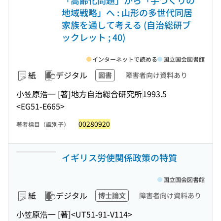
「高齢化問題」から「手づくりの
地域戦略」へ : 山形の多世代同居
家族を通して考える (自治総研ブ
ックレット ; 40)
インターネットで読める
国立国会図書館
紙
デジタル
図書
障害者向け資料あり
小笠原浩一 [著]
地方自治総合研究所
1993.5
<EG51-E665>
00280920
著者標目（識別子）
イギリス労使関係政策の特質
国立国会図書館
紙
デジタル
博士論文
障害者向け資料あり
小笠原浩一 [著]
<UT51-91-V114>