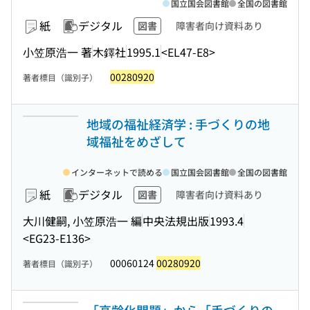
国立国会図書館
全国の図書館
紙
デジタル
図書
障害者向け資料あり
小笠原浩一 著
木鐸社
1995.1
<EL47-E8>
00280920
著者標目（識別子）
地域の福祉経済学 : 手づくりの地
域福祉をめざして
インターネットで読める
国立国会図書館
全国の図書館
紙
デジタル
図書
障害者向け資料あり
大川健嗣, 小笠原浩一 編
中央法規出版
1993.4
<EG23-E136>
00060124
00280920
著者標目（識別子）