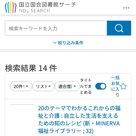
メニ
本文へ移動
検索
絞り込み条件
検索結果 14 件
一括
タイト
お気
ルでま
に入
とめる
り
20のテーマでわかるこれからの福
祉と介護 : 自立した生活を支える
ための知のレシピ (新・MINERVA
福祉ライブラリー ; 32)