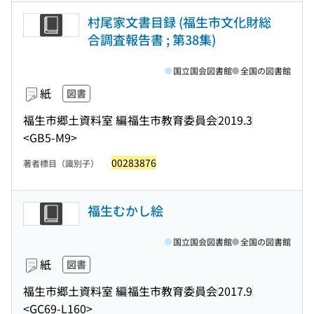
村尾家文書目録 (福生市文化財総
合調査報告書 ; 第38集)
国立国会図書館
全国の図書館
紙
図書
福生市郷土資料室 編
福生市教育委員会
2019.3
<GB5-M9>
00283876
著者標目（識別子）
福生むかし絵
国立国会図書館
全国の図書館
紙
図書
福生市郷土資料室 編
福生市教育委員会
2017.9
<GC69-L160>