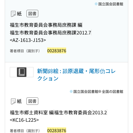
国立国会図書館
紙
図書
福生市教育委員会事務局庶務課 編
福生市教育委員会事務局庶務課
2012.7
<AZ-1613-J153>
00283876
著者標目（識別子）
新聞錦絵 : 潁原退蔵・尾形仂コレ
クション
国立国会図書館
全国の図書館
紙
図書
福生市郷土資料室 編
福生市教育委員会
2013.2
<KC16-L225>
00283876
著者標目（識別子）