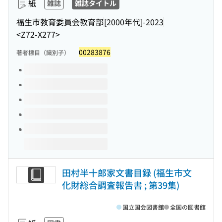
紙
雑誌
雑誌タイトル
福生市教育委員会教育部
[2000年代]-2023
<Z72-X277>
00283876
著者標目（識別子）
このタイトルの巻号
田村半十郎家文書目録 (福生市文
化財総合調査報告書 ; 第39集)
国立国会図書館
全国の図書館