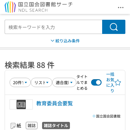
メニ
本文へ移動
検索
絞り込み条件
検索結果 88 件
一括
タイト
お気
ルでま
に入
とめる
り
教育委員会要覧
国立国会図書館
紙
雑誌
雑誌タイトル