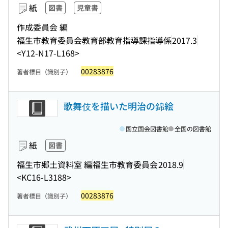
紙
図書
児童書
作成委員会 編
福生市教育委員会教育部教育指導課指導係
2017.3
<Y12-N17-L168>
00283876
著者標目（識別子）
歌舞伎を描いた明治の錦絵
国立国会図書館
全国の図書館
紙
図書
福生市郷土資料室 編
福生市教育委員会
2018.9
<KC16-L3188>
00283876
著者標目（識別子）