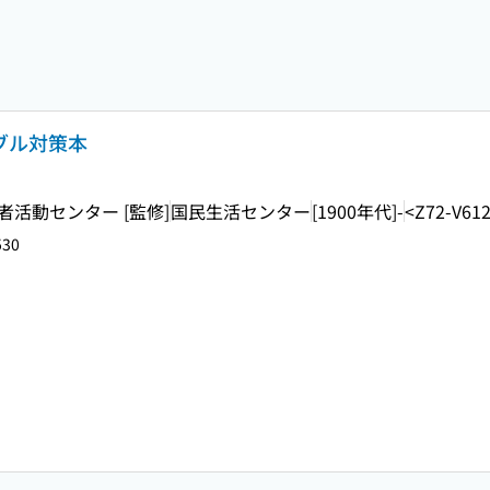
ラブル対策本
者活動センター [監修]
国民生活センター
[1900年代]-
<Z72-V61
530