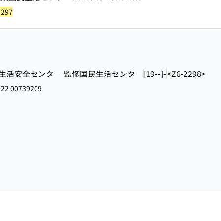
8297
費生活安全センター 監修
国民生活センター
[19--]-
<Z6-2298>
22 00739209