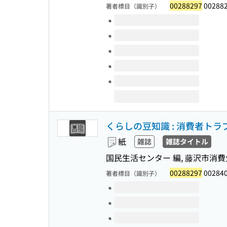
00288297
00288
著者標目（識別子）
このタイトルの巻号
くらしの豆知識 : 消費者ト
紙
雑誌
雑誌タイトル
国民生活センター 編, 藤沢市消費
00288297
00284
著者標目（識別子）
このタイトルの巻号