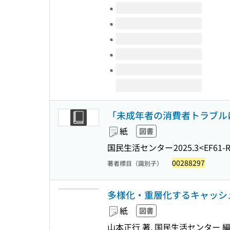
このタイトルの巻号
「未成年者の消費者トラブル
紙
図書
国民生活センター
2025.3
<EF61-
00288297
著者標目（識別子）
多様化・重層化するキャッシュ
紙
図書
山本正行 著, 国民生活センター 