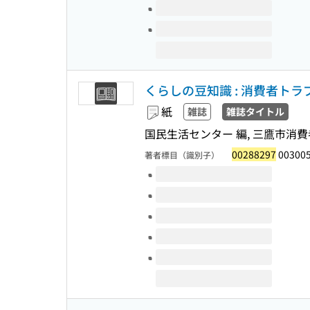
くらしの豆知識 : 消費者ト
紙
雑誌
雑誌タイトル
国民生活センター 編, 三鷹市消費
00288297
00300
著者標目（識別子）
このタイトルの巻号