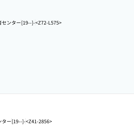
者センター
[19--]-
<Z72-L575>
ンター
[19--]-
<Z41-2856>