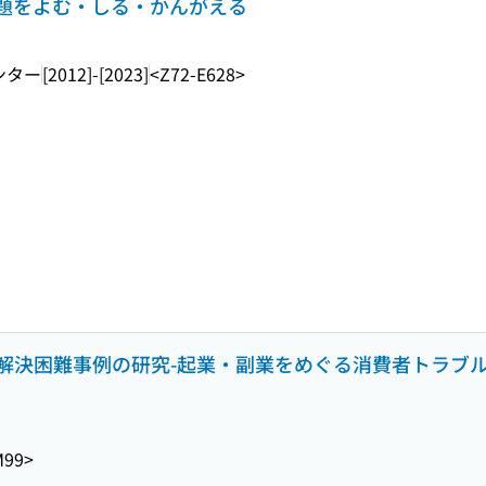
者問題をよむ・しる・かんがえる
ンター
[2012]-[2023]
<Z72-E628>
解決困難事例の研究-起業・副業をめぐる消費者トラブル
M99>