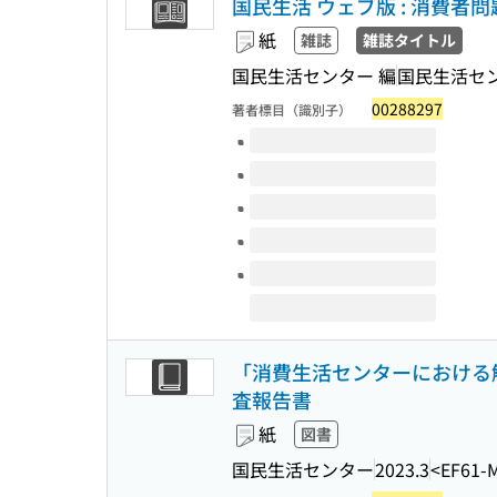
国民生活 ウェブ版 : 消費
紙
雑誌
雑誌タイトル
国民生活センター 編
国民生活セ
00288297
著者標目（識別子）
このタイトルの巻号
「消費生活センターにおける
査報告書
紙
図書
国民生活センター
2023.3
<EF61-