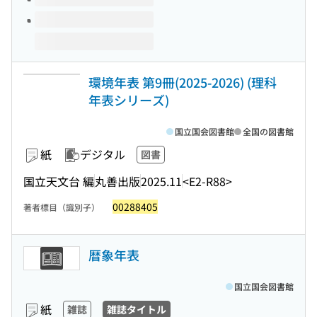
環境年表 第9冊(2025-2026) (理科
年表シリーズ)
国立国会図書館
全国の図書館
紙
デジタル
図書
国立天文台 編
丸善出版
2025.11
<E2-R88>
00288405
著者標目（識別子）
暦象年表
国立国会図書館
紙
雑誌
雑誌タイトル