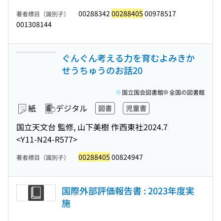
00288342
00288405
00978517
著者標目（識別子）
001308144
ぐんぐん考える力を育むよみきか
せうちゅうのお話20
国立国会図書館
全国の図書館
紙
デジタル
図書
児童書
国立天文台 監修, 山下美樹 作
西東社
2024.7
<Y11-N24-R577>
00288405
00824947
著者標目（識別子）
国際外部評価報告書 : 2023年度実
施