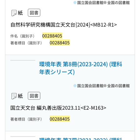
国立国会図書館
全国の図書館
紙
図書
自然科学研究機構国立天文台
[2024]
<MB12-R1>
00288405
件名（識別子）
00288405
著者標目（識別子）
環境年表 第8冊(2023-2024) (理科
年表シリーズ)
国立国会図書館
全国の図書館
紙
図書
国立天文台 編
丸善出版
2023.11
<E2-M163>
00288405
著者標目（識別子）