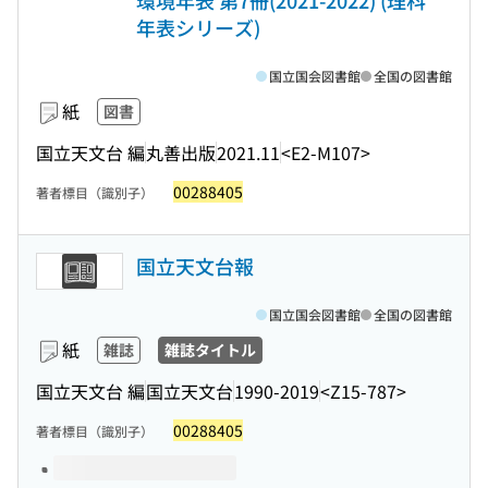
環境年表 第7冊(2021-2022) (理科
年表シリーズ)
国立国会図書館
全国の図書館
紙
図書
国立天文台 編
丸善出版
2021.11
<E2-M107>
00288405
著者標目（識別子）
国立天文台報
国立国会図書館
全国の図書館
紙
雑誌
雑誌タイトル
国立天文台 編
国立天文台
1990-2019
<Z15-787>
00288405
著者標目（識別子）
このタイトルの巻号