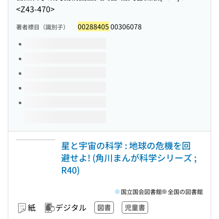
<Z43-470>
00288405
00306078
著者標目（識別子）
このタイトルの巻号
星と宇宙の科学 : 地球の危機を回
避せよ! (角川まんが科学シリーズ ;
R40)
国立国会図書館
全国の図書館
紙
デジタル
図書
児童書