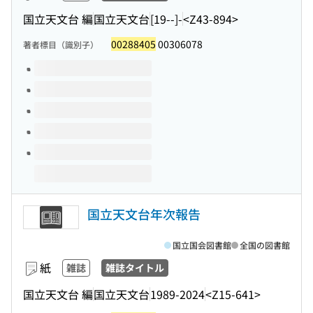
国立天文台 編
国立天文台
[19--]-
<Z43-894>
00288405
00306078
著者標目（識別子）
このタイトルの巻号
国立天文台年次報告
国立国会図書館
全国の図書館
紙
雑誌
雑誌タイトル
国立天文台 編
国立天文台
1989-2024
<Z15-641>