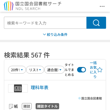
メニ
本文へ移動
検索
絞り込み条件
検索結果 567 件
一括
タイト
お気
ルでま
に入
とめる
り
理科年表
国立国会図書館
紙
雑誌
雑誌タイトル