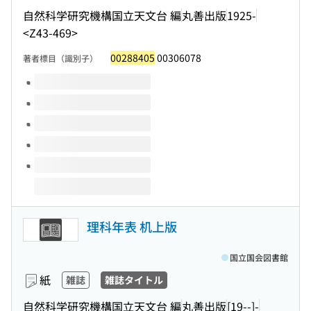
自然科学研究機構国立天文台 編
丸善出版
1925-
<Z43-469>
00288405
00306078
著者標目（識別子）
このタイトルの巻号
理科年表 机上版
国立国会図書館
紙
雑誌
雑誌タイトル
自然科学研究機構国立天文台 編
丸善出版
[19--]-