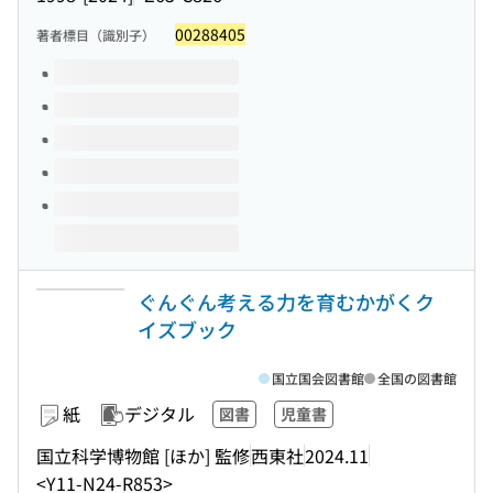
00288405
著者標目（識別子）
このタイトルの巻号
ぐんぐん考える力を育むかがくク
イズブック
国立国会図書館
全国の図書館
紙
デジタル
図書
児童書
国立科学博物館 [ほか] 監修
西東社
2024.11
<Y11-N24-R853>