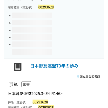
00293628
著者標目（識別子）
このタイトルの巻号
日本郷友連盟70年の歩み
国立国会図書館
紙
図書
日本郷友連盟
2025.3
<E4-R146>
00293628
件名（識別子）
00293628
著者標目（識別子）