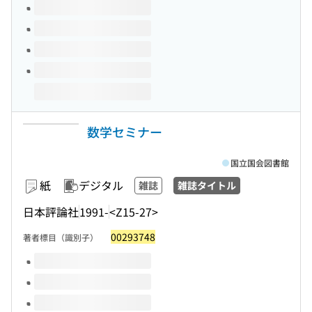
数学セミナー
国立国会図書館
紙
デジタル
雑誌
雑誌タイトル
日本評論社
1991-
<Z15-27>
00293748
著者標目（識別子）
このタイトルの巻号