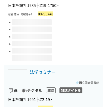
日本評論社
1985-
<Z19-1750>
00293748
著者標目（識別子）
このタイトルの巻号
法学セミナー
国立国会図書館
紙
デジタル
雑誌
雑誌タイトル
日本評論社
1991-
<Z2-19>