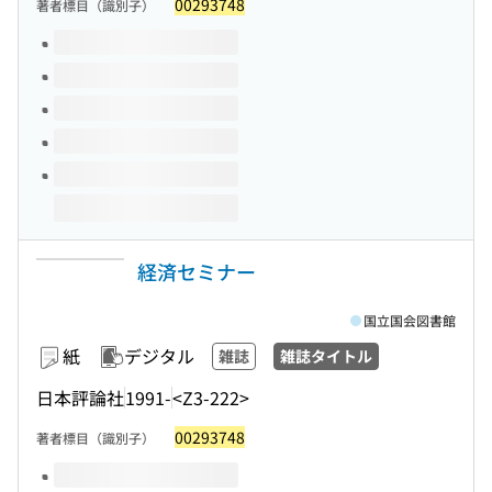
00293748
著者標目（識別子）
このタイトルの巻号
経済セミナー
国立国会図書館
紙
デジタル
雑誌
雑誌タイトル
日本評論社
1991-
<Z3-222>
00293748
著者標目（識別子）
このタイトルの巻号