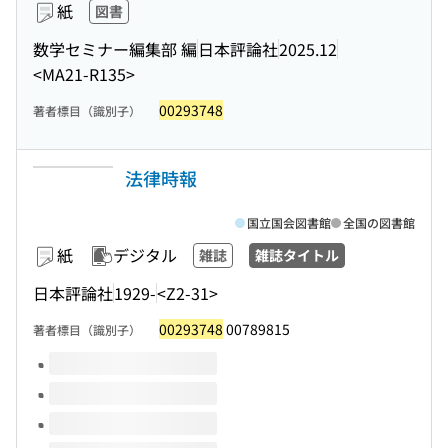
紙
図書
数学セミナー編集部 編
日本評論社
2025.12
<MA21-R135>
00293748
著者標目（識別子）
法律時報
国立国会図書館
全国の図書館
紙
デジタル
雑誌
雑誌タイトル
日本評論社
1929-
<Z2-31>
00293748
00789815
著者標目（識別子）
このタイトルの巻号