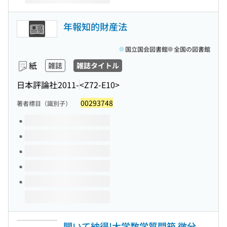
年報知的財産法
国立国会図書館
全国の図書館
紙
雑誌
雑誌タイトル
日本評論社
2011-
<Z72-E10>
00293748
著者標目（識別子）
このタイトルの巻号
聞いて納得!大学数学質問箱 微分