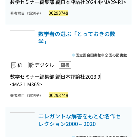
数学セミナー編集部 編
日本評論社
2024.4
<MA29-R1>
00293748
著者標目（識別子）
数学者の選ぶ「とっておきの数
学」
国立国会図書館
全国の図書館
紙
デジタル
図書
数学セミナー編集部 編
日本評論社
2023.9
<MA21-M365>
00293748
著者標目（識別子）
エレガントな解答をもとむ名作セ
レクション2000～2020