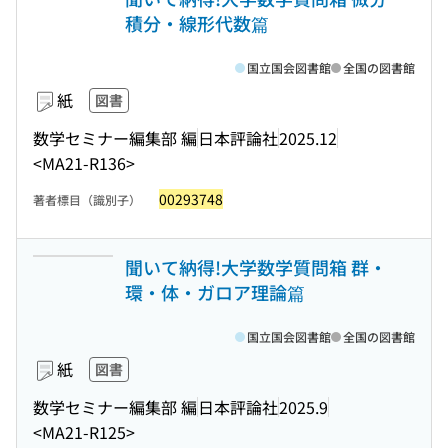
積分・線形代数篇
国立国会図書館
全国の図書館
紙
図書
数学セミナー編集部 編
日本評論社
2025.12
<MA21-R136>
00293748
著者標目（識別子）
聞いて納得!大学数学質問箱 群・
環・体・ガロア理論篇
国立国会図書館
全国の図書館
紙
図書
数学セミナー編集部 編
日本評論社
2025.9
<MA21-R125>