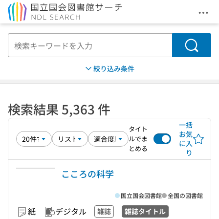
メニ
本文へ移動
検索
絞り込み条件
検索結果 5,363 件
一括
タイト
お気
ルでま
に入
とめる
り
こころの科学
国立国会図書館
全国の図書館
紙
デジタル
雑誌
雑誌タイトル