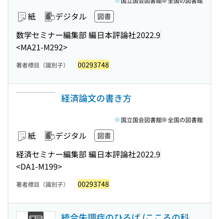
国立国会図書館
全国の図書館
紙
デジタル
図書
数学セミナー編集部 編
日本評論社
2022.9
<MA21-M292>
00293748
著者標目（識別子）
経済論文の書き方
国立国会図書館
全国の図書館
紙
デジタル
図書
経済セミナー編集部 編
日本評論社
2022.9
<DA1-M199>
00293748
著者標目（識別子）
統合失調症のひろば (こころの科