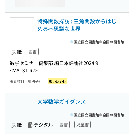
特殊関数探訪 : 三角関数からはじ
める不思議な世界
国立国会図書館
全国の図書館
紙
図書
数学セミナー編集部 編
日本評論社
2024.9
<MA131-R2>
00293748
著者標目（識別子）
大学数学ガイダンス
国立国会図書館
全国の図書館
紙
デジタル
図書
児童書