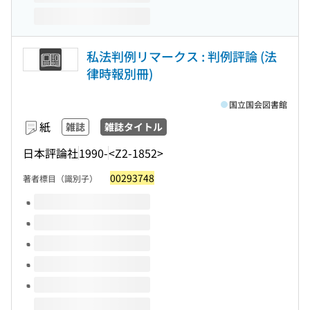
私法判例リマークス : 判例評論 (法
律時報別冊)
国立国会図書館
紙
雑誌
雑誌タイトル
日本評論社
1990-
<Z2-1852>
00293748
著者標目（識別子）
このタイトルの巻号