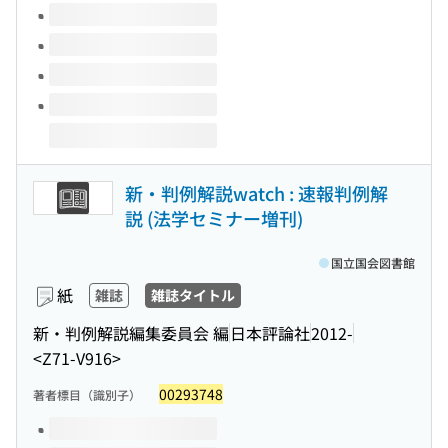
新・判例解説watch : 速報判例解
説 (法学セミナー増刊)
国立国会図書館
紙
雑誌
雑誌タイトル
新・判例解説編集委員会 編
日本評論社
2012-
<Z71-V916>
00293748
著者標目（識別子）
このタイトルの巻号