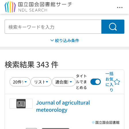
メニ
本文へ移動
検索
絞り込み条件
検索結果 343 件
一括
タイト
お気
ルでま
に入
とめる
り
Journal of agricultural
meteorology
国立国会図書館