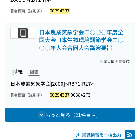
00294337
著者標目（識別子）
日本農業気象学会二〇〇〇年度全
国大会日本生物環境調節学会二〇
〇〇年大会合同大会講演要旨
国立国会図書館
紙
図書
日本農業気象学会
[2000]
<RB71-R27>
00294337
00384273
著者標目（識別子）
もっと見る（21件目～）
書誌情報を一括出力
RSS