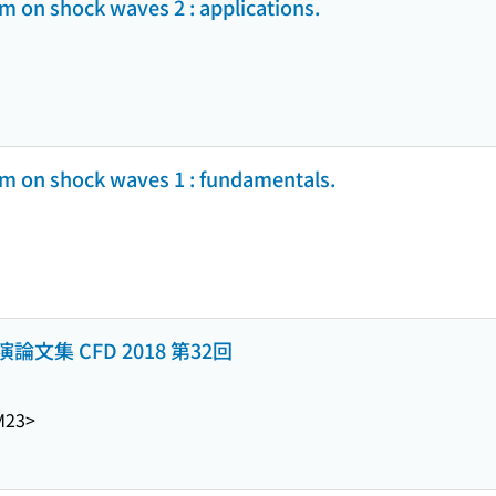
m on shock waves 2 : applications.
um on shock waves 1 : fundamentals.
集 CFD 2018 第32回
M23>