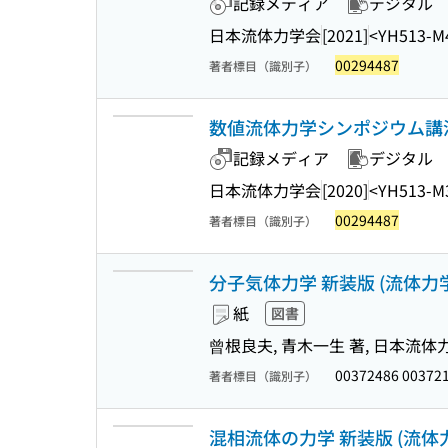
記録メディア
デジタル
日本流体力学会
[2021]
<YH513-M
00294487
著者標目（識別子）
数値流体力学シンポジウム講演
記録メディア
デジタル
日本流体力学会
[2020]
<YH513-M
00294487
著者標目（識別子）
分子気体力学 新装版 (流体力
紙
図書
曾根良夫, 青木一生 著, 日本流体
00372486 00372
著者標目（識別子）
混相流体の力学 新装版 (流体