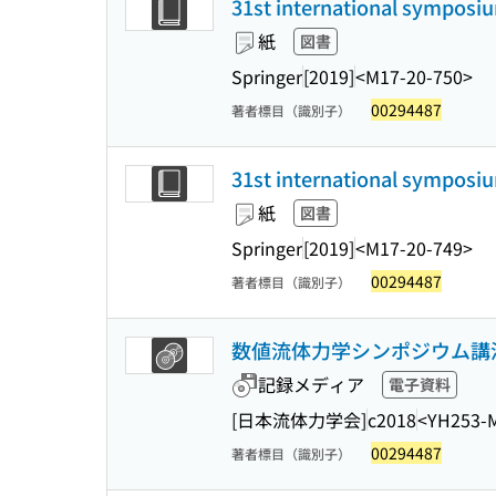
31st international symposiu
紙
図書
Springer
[2019]
<M17-20-750>
00294487
著者標目（識別子）
31st international symposi
紙
図書
Springer
[2019]
<M17-20-749>
00294487
著者標目（識別子）
数値流体力学シンポジウム講演論文
記録メディア
電子資料
[日本流体力学会]
c2018
<YH253-
00294487
著者標目（識別子）