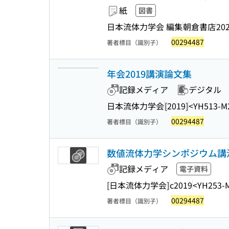
紙
図書
日本流体力学会 編集
朝倉書店
202
00294487
著者標目（識別子）
年会2019講演論文集
記録メディア
デジタル
日本流体力学会
[2019]
<YH513-M
00294487
著者標目（識別子）
数値流体力学シンポジウム講演
記録メディア
電子資料
[日本流体力学会]
c2019
<YH253-
00294487
著者標目（識別子）