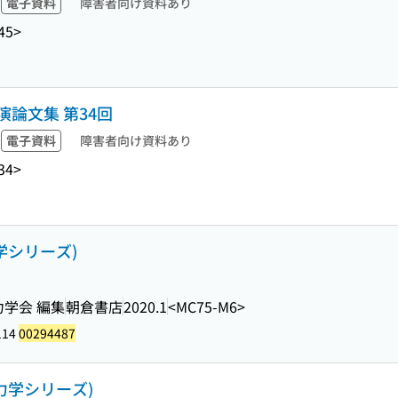
電子資料
障害者向け資料あり
45>
論文集 第34回
電子資料
障害者向け資料あり
34>
学シリーズ)
力学会 編集
朝倉書店
2020.1
<MC75-M6>
114
00294487
力学シリーズ)