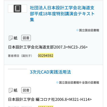
社団法人日本設計工学会北海道支
部平成18年度特別講演会テキスト
集
国立国会図書館
紙
図書
日本設計工学会北海道支部
2007.3
<NC23-J56>
00294592
著者標目（識別子）
3次元CAD実践活用法
国立国会図書館
全国の図書館
紙
図書
日本設計工学会 編
コロナ社
2006.8
<M321-H114>