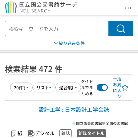
メニ
本文へ移動
検索
絞り込み条件
検索結果 472 件
一括
タイト
お気
ルでま
に入
とめる
り
設計工学 : 日本設計工学会誌
国立国会図書館
全国の図書館
紙
デジタル
雑誌
雑誌タイトル