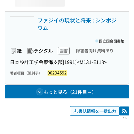
ファジイの現状と将来 : シンポジ
ウム
国立国会図書館
紙
デジタル
図書
障害者向け資料あり
日本設計工学会東海支部
[1991]
<M131-E118>
00294592
著者標目（識別子）
もっと見る（21件目～）
書誌情報を一括出力
RSS
RSS