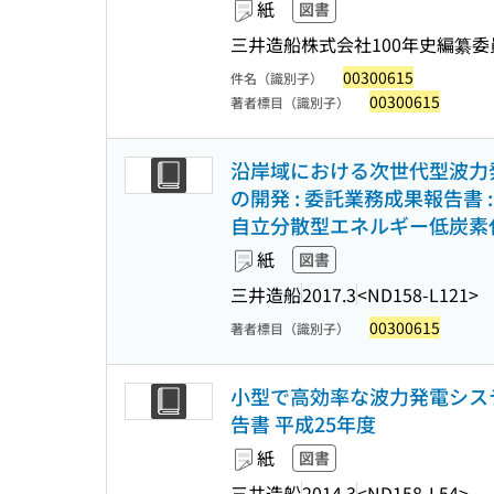
紙
図書
三井造船株式会社100年史編纂委
00300615
件名（識別子）
00300615
著者標目（識別子）
沿岸域における次世代型波力発
の開発 : 委託業務成果報告
自立分散型エネルギー低炭素
紙
図書
三井造船
2017.3
<ND158-L121>
00300615
著者標目（識別子）
小型で高効率な波力発電システ
告書 平成25年度
紙
図書
三井造船
2014.3
<ND158-L54>