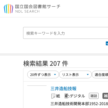
本文へ移動
検索結果 207 件
三井造船技報
紙
デジタル
雑誌
雑
三井造船技術開発本部
1952-2018