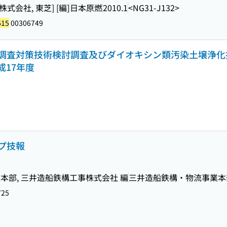
会社, 東芝] [編]
日本原燃
2010.1
<NG31-J132>
615
00306749
調査対策技術検討調査及びダイオキシン類汚染土壌浄化技
成17年度
プ技報
部, 三井造船鉄構工事株式会社 編
三井造船鉄構・物流事業本
725