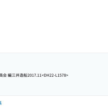
員会 編
三井造船
2017.11
<DH22-L1578>
集