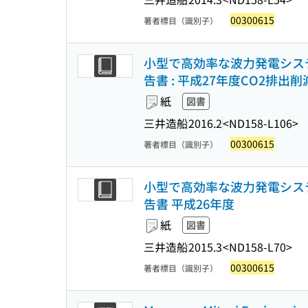
00300615
著者標目（識別子）
小型で高効率な波力発電システ
告書 : 平成27年度CO2排
紙
図書
三井造船
2016.2
<ND158-L106>
00300615
著者標目（識別子）
小型で高効率な波力発電システ
告書 平成26年度
紙
図書
三井造船
2015.3
<ND158-L70>
00300615
著者標目（識別子）