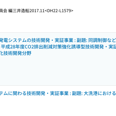
員会 編
三井造船
2017.11
<DH22-L1579>
電システムの技術開発・実証事業 : 副題: 同調制御な
書 : 平成28年度CO2排出削減対策強化誘導型技術開発・
化技術開発分野
ムに関わる技術開発・実証事業 : 副題: 大洗港における