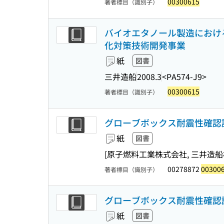
00300615
著者標目（識別子）
バイオエタノール製造におけ
化対策技術開発事業
紙
図書
三井造船
2008.3
<PA574-J9>
00300615
著者標目（識別子）
グローブボックス耐震性確認
紙
図書
[原子燃料工業株式会社, 三井造船株式
00278872
00300
著者標目（識別子）
グローブボックス耐震性確認試
紙
図書