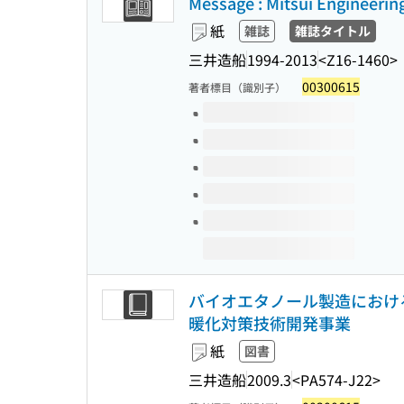
Message : Mitsui Engineering
紙
雑誌
雑誌タイトル
三井造船
1994-2013
<Z16-1460>
00300615
著者標目（識別子）
このタイトルの巻号
バイオエタノール製造における
暖化対策技術開発事業
紙
図書
三井造船
2009.3
<PA574-J22>