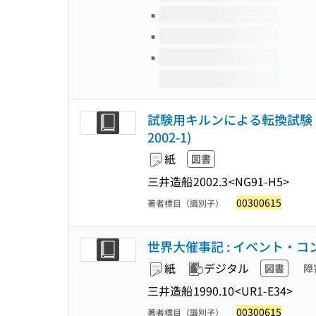
試験用キルンによる転換試験 : 
2002-1)
紙
図書
三井造船
2002.3
<NG91-H5>
00300615
著者標目（識別子）
世界大催事記 : イベント・コンベ
紙
デジタル
図書
障
三井造船
1990.10
<UR1-E34>
00300615
著者標目（識別子）