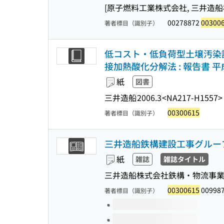
[原子燃料工業株式会社, 三井造船株式
00278872
00300
著者標目（識別子）
低コスト・低負荷型土壌汚染
接加熱酸化分解法 : 報告書 平
紙
図書
三井造船
2006.3
<NA217-H1557>
00300615
著者標目（識別子）
三井造船鉄構建設工事グルー
紙
雑誌
雑誌タイトル
三井造船株式会社鉄構・物流事業本
00300615
00998
著者標目（識別子）
このタイトルの巻号