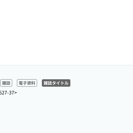
雑誌
電子資料
雑誌タイトル
527-37>