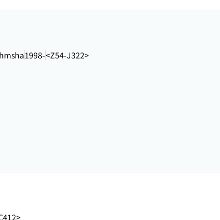
hmsha
1998-
<Z54-J322>
C412>