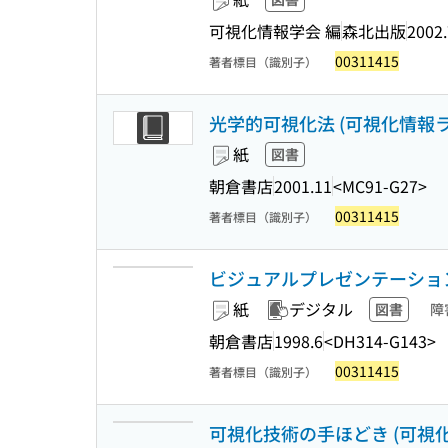
可視化情報学会 編
森北出版
2002.
00311415
著者標目（識別子）
光学的可視化法 (可視化情報ライ
紙
図書
朝倉書店
2001.11
<MC91-G27>
00311415
著者標目（識別子）
ビジュアルプレゼンテーション 
紙
デジタル
図書
障
朝倉書店
1998.6
<DH314-G143>
00311415
著者標目（識別子）
可視化技術の手ほどき (可視化情