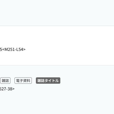
5
<M251-L54>
雑誌
電子資料
雑誌タイトル
527-38>