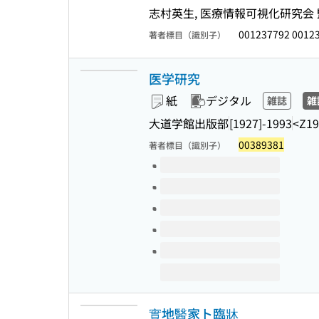
志村英生, 医療情報可視化研究会 
001237792 0012
著者標目（識別子）
医学研究
紙
デジタル
雑誌
雑
大道学館出版部
[1927]-1993
<Z19
00389381
著者標目（識別子）
このタイトルの巻号
實地醫家ト臨牀