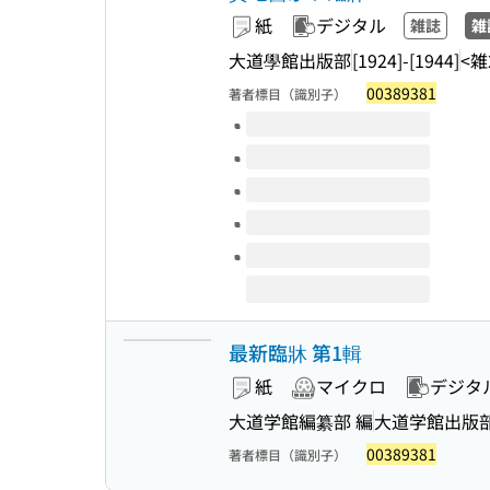
紙
デジタル
雑誌
雑
大道學館出版部
[1924]-[1944]
<雑
00389381
著者標目（識別子）
このタイトルの巻号
最新臨牀 第1輯
紙
マイクロ
デジタ
大道学館編纂部 編
大道学館出版
00389381
著者標目（識別子）