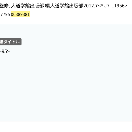
監修, 大道学館出版部 編
大道学館出版部
2012.7
<YU7-L1956>
37795
00389381
誌タイトル
-95>