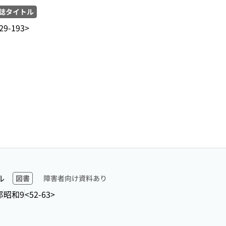
誌タイトル
29-193>
ル
図書
障害者向け資料あり
部
昭和9
<52-63>