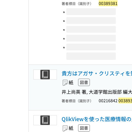
00389381
著者標目（識別子）
このタイトルの巻号
貴方はアガサ・クリスティを
紙
図書
井上尚英 著, 大道学館出版部 編
00216842
00389
著者標目（識別子）
QlikViewを使った医療情
紙
図書