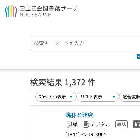
本文へ移動
検索結果 1,372 件
臨牀と研究
紙
デジタル
雑誌
雑
[1944]-
<Z19-300>