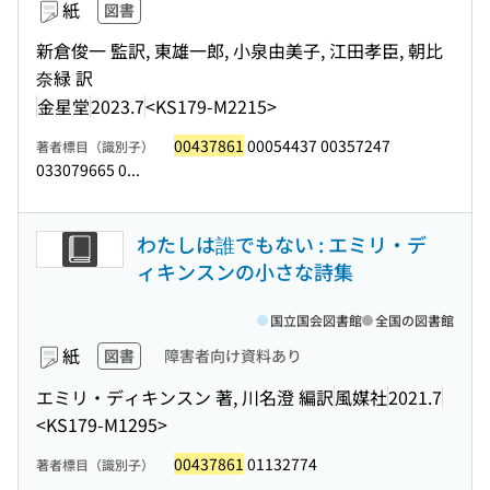
紙
図書
新倉俊一 監訳, 東雄一郎, 小泉由美子, 江田孝臣, 朝比
奈緑 訳
金星堂
2023.7
<KS179-M2215>
00437861
00054437 00357247
著者標目（識別子）
033079665 0...
わたしは誰でもない : エミリ・デ
ィキンスンの小さな詩集
国立国会図書館
全国の図書館
紙
図書
障害者向け資料あり
エミリ・ディキンスン 著, 川名澄 編訳
風媒社
2021.7
<KS179-M1295>
00437861
01132774
著者標目（識別子）