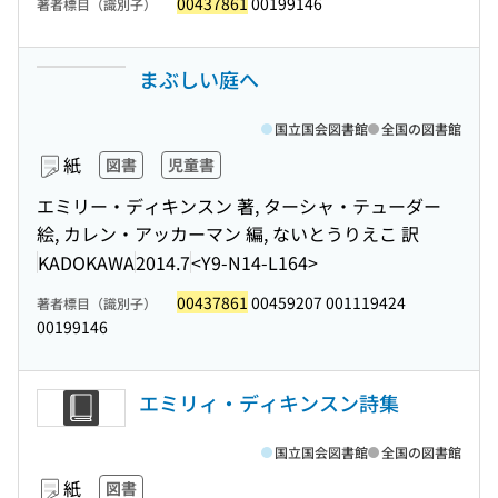
00437861
00199146
著者標目（識別子）
まぶしい庭へ
国立国会図書館
全国の図書館
紙
図書
児童書
エミリー・ディキンスン 著, ターシャ・テューダー
絵, カレン・アッカーマン 編, ないとうりえこ 訳
KADOKAWA
2014.7
<Y9-N14-L164>
00437861
00459207 001119424
著者標目（識別子）
00199146
エミリィ・ディキンスン詩集
国立国会図書館
全国の図書館
紙
図書