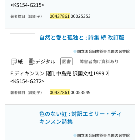
<KS154-G215>
00437861
00025353
著者標目（識別子）
自然と愛と孤独と : 詩集 続 改訂版
国立国会図書館
全国の図書館
紙
デジタル
図書
障害者向け資料あり
E.ディキンスン [著], 中島完 訳
国文社
1999.2
<KS154-G272>
00437861
00053549
著者標目（識別子）
色のない虹 : 対訳エミリー・ディ
キンスン詩集
国立国会図書館
全国の図書館