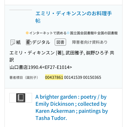
エミリ・ディキンスンのお料理手
帖
インターネットで読める
国立国会図書館
全国の図書館
紙
デジタル
図書
障害者向け資料あり
エミリ・ディキンスン [著], 武田雅子, 鵜野ひろ子 共
訳
山口書店
1990.4
<EF27-E1014>
00437861
00141539 00150365
著者標目（識別子）
A brighter garden : poetry / by
Emily Dickinson ; collected by
Karen Ackerman ; paintings by
Tasha Tudor.