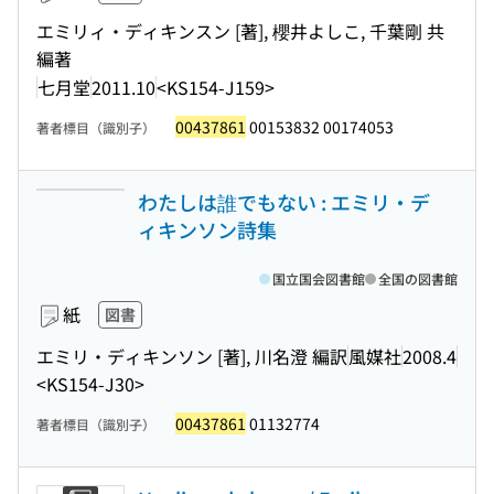
エミリィ・ディキンスン [著], 櫻井よしこ, 千葉剛 共
編著
七月堂
2011.10
<KS154-J159>
00437861
00153832 00174053
著者標目（識別子）
わたしは誰でもない : エミリ・デ
ィキンソン詩集
国立国会図書館
全国の図書館
紙
図書
エミリ・ディキンソン [著], 川名澄 編訳
風媒社
2008.4
<KS154-J30>
00437861
01132774
著者標目（識別子）