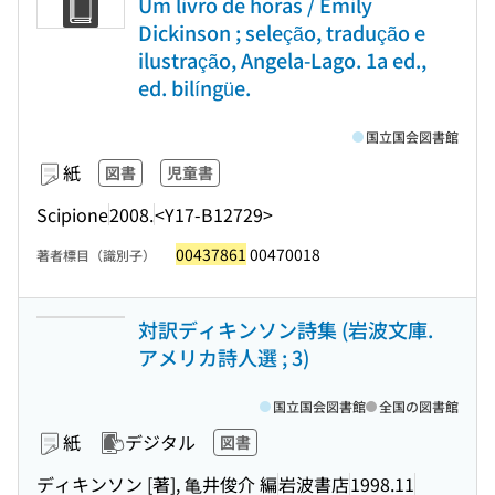
Um livro de horas / Emily
Dickinson ; seleção, tradução e
ilustração, Angela-Lago. 1a ed.,
ed. bilíngüe.
国立国会図書館
紙
図書
児童書
Scipione
2008.
<Y17-B12729>
00437861
00470018
著者標目（識別子）
対訳ディキンソン詩集 (岩波文庫.
アメリカ詩人選 ; 3)
国立国会図書館
全国の図書館
紙
デジタル
図書
ディキンソン [著], 亀井俊介 編
岩波書店
1998.11