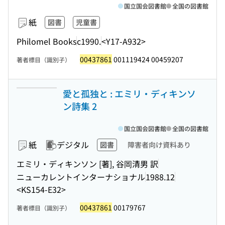
国立国会図書館
全国の図書館
紙
図書
児童書
Philomel Books
c1990.
<Y17-A932>
00437861
001119424 00459207
著者標目（識別子）
愛と孤独と : エミリ・ディキンソ
ン詩集 2
国立国会図書館
全国の図書館
紙
デジタル
図書
障害者向け資料あり
エミリ・ディキンソン [著], 谷岡清男 訳
ニューカレントインターナショナル
1988.12
<KS154-E32>
00437861
00179767
著者標目（識別子）