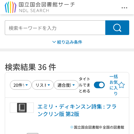
メニ
本文へ移動
検索
絞り込み条件
検索結果 36 件
一括
タイト
お気
ルでま
に入
とめる
り
エミリ・ディキンスン詩集 : フラ
ンクリン版 第2版
国立国会図書館
全国の図書館