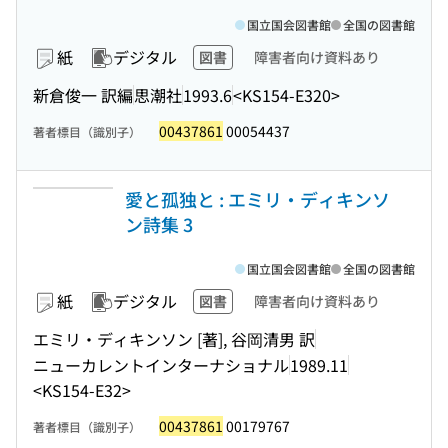
国立国会図書館
全国の図書館
紙
デジタル
図書
障害者向け資料あり
新倉俊一 訳編
思潮社
1993.6
<KS154-E320>
00437861
00054437
著者標目（識別子）
愛と孤独と : エミリ・ディキンソ
ン詩集 3
国立国会図書館
全国の図書館
紙
デジタル
図書
障害者向け資料あり
エミリ・ディキンソン [著], 谷岡清男 訳
ニューカレントインターナショナル
1989.11
<KS154-E32>
00437861
00179767
著者標目（識別子）