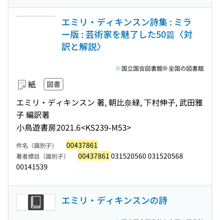
エミリ・ディキンスン詩集 : ミラ
ー版 : 芸術家を魅了した50篇〈対
訳と解説〉
国立国会図書館
全国の図書館
紙
図書
エミリ・ディキンスン 著, 朝比奈緑, 下村伸子, 武田雅
子 編訳著
小鳥遊書房
2021.6
<KS239-M53>
00437861
件名（識別子）
00437861
031520560 031520568
著者標目（識別子）
00141539
エミリ・ディキンスンの詩