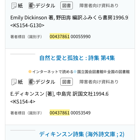
紙
デジタル
図書
障害者向け資料あり
Emily Dickinson 著, 野田壽 編訳
ふみくら書房
1996.9
<KS154-G130>
00437861
00055990
著者標目（識別子）
自然と愛と孤独と : 詩集 第4集
インターネットで読める
国立国会図書館
全国の図書館
紙
デジタル
図書
障害者向け資料あり
E.ディキンスン [著], 中島完 訳
国文社
1994.6
<KS154-4>
00437861
00053549
著者標目（識別子）
ディキンスン詩集 (海外詩文庫 ; 2)