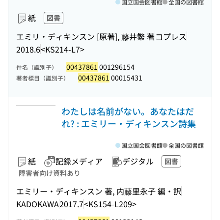
国立国会図書館
全国の図書館
紙
図書
エミリ・ディキンスン [原著], 藤井繁 著
コプレス
2018.6
<KS214-L7>
00437861
001296154
件名（識別子）
00437861
00015431
著者標目（識別子）
わたしは名前がない。あなたはだ
れ? : エミリー・ディキンスン詩集
国立国会図書館
全国の図書館
紙
記録メディア
デジタル
図書
障害者向け資料あり
エミリー・ディキンスン 著, 内藤里永子 編・訳
KADOKAWA
2017.7
<KS154-L209>