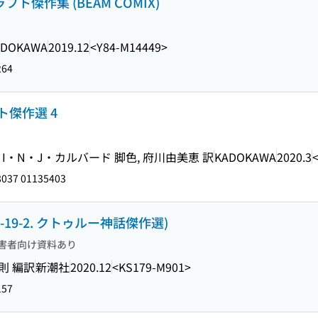
ト傑作集 (BEAM COMIX)
ADOKAWA
2019.12
<Y84-M14449>
264
傑作選 4
I・N・J・カルバード 脚色, 府川由美恵 訳
KADOKAWA
2020.3
037 01135403
-19-2. クトゥルー神話傑作選)
害者向け資料あり
則 編訳
新潮社
2020.12
<KS179-M901>
157