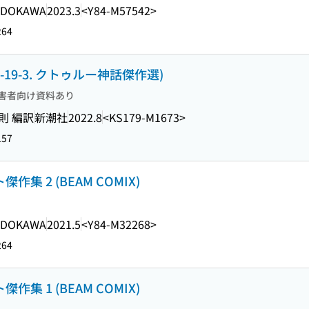
ADOKAWA
2023.3
<Y84-M57542>
264
-19-3. クトゥルー神話傑作選)
害者向け資料あり
則 編訳
新潮社
2022.8
<KS179-M1673>
157
集 2 (BEAM COMIX)
ADOKAWA
2021.5
<Y84-M32268>
264
集 1 (BEAM COMIX)