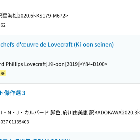
訳
星海社
2020.6
<KS179-M672>
562
 chefs-d'œuvre de Lovecraft (Ki-oon seinen)
 Phillips Lovecraft].
Ki-oon
[2019]
<Y84-D100>
086
傑作選 3
I・N・J・カルバード 脚色, 府川由美恵 訳
KADOKAWA
2020.3
037 01135403