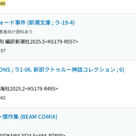
086
事件 (新潮文庫 ; ラ-19-4)
害者向け資料あり
則 編訳
新潮社
2025.5
<KS179-R557>
157
NS ; ラ1-06. 新訳クトゥルー神話コレクション ; 6)
海社
2025.2
<KS179-R495>
562
作集 (BEAM COMIX)
ADOKAWA
2024.5
<Y84-R7800>