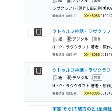
紙
デジタル
図書
ラヴクラフト [原作], 田辺剛 著
K
00448086
01094
著者標目（識別子）
クトゥルフ神話～ラヴクラフト
紙
デジタル
図書
H・P・ラヴクラフト 著者・原作, 
00448086
001348
著者標目（識別子）
クトゥルフ神話～ラヴクラフト
紙
デジタル
図書
H・P・ラヴクラフト 著者・原作, 
00448086
001348
著者標目（識別子）
宇宙(そら)の彼方の色 (星海社FI