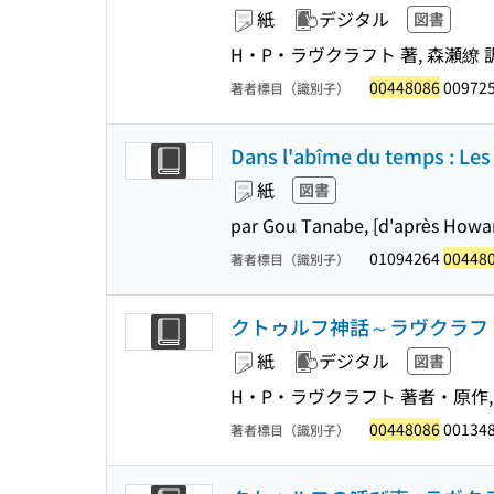
紙
デジタル
図書
H・P・ラヴクラフト 著, 森瀬繚 
00448086
00972
著者標目（識別子）
Dans l'abîme du temps : Les
紙
図書
par Gou Tanabe, [d'après Howard
01094264
00448
著者標目（識別子）
クトゥルフ神話～ラヴクラフト
紙
デジタル
図書
H・P・ラヴクラフト 著者・原作, 
00448086
001348
著者標目（識別子）