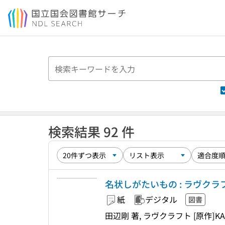
本文へ移動
検索結果 92 件
名状しがたいもの : ラヴクラフト
紙
デジタル
図書
田辺剛 著, ラヴクラフト [原作]
K