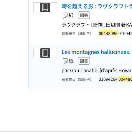
時を超える影 : ラヴクラフト傑作集
紙
図書
ラヴクラフト [原作], 田辺剛 著
K
00448086
01094
著者標目（識別子）
Les montagnes hallucinées. 
紙
図書
par Gou Tanabe, [d'après Howard
01094264
00448
著者標目（識別子）