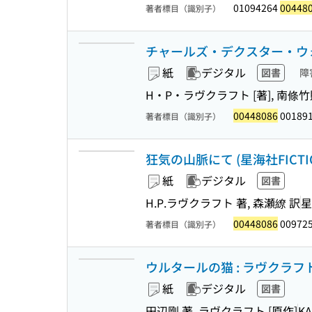
01094264
00448
著者標目（識別子）
チャールズ・デクスター・ウォード
紙
デジタル
図書
障
H・P・ラヴクラフト [著], 南條竹
00448086
00189
著者標目（識別子）
狂気の山脈にて (星海社FICTIO
紙
デジタル
図書
H.P.ラヴクラフト 著, 森瀬繚 訳
星
00448086
00972
著者標目（識別子）
ウルタールの猫 : ラヴクラフト傑
紙
デジタル
図書
田辺剛 著, ラヴクラフト [原作]
K