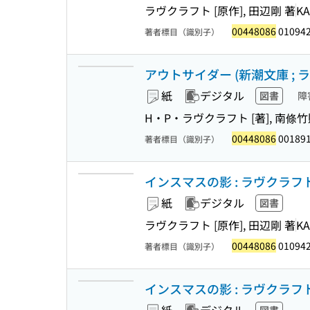
ラヴクラフト [原作], 田辺剛 著
K
00448086
01094
著者標目（識別子）
アウトサイダー (新潮文庫 ; ラ
紙
デジタル
図書
障
H・P・ラヴクラフト [著], 南條竹
00448086
00189
著者標目（識別子）
インスマスの影 : ラヴクラフト傑作
紙
デジタル
図書
ラヴクラフト [原作], 田辺剛 著
K
00448086
01094
著者標目（識別子）
インスマスの影 : ラヴクラフト傑作