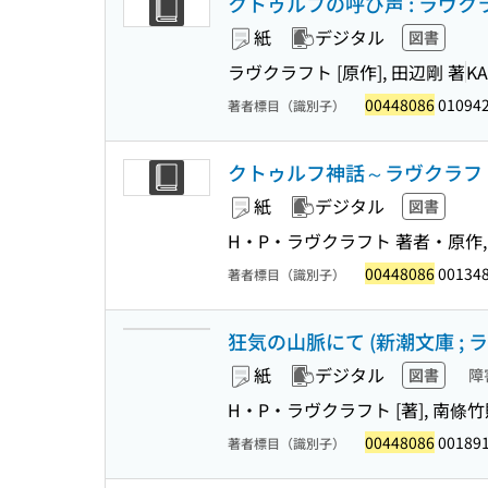
クトゥルフの呼び声 : ラヴクラフ
紙
デジタル
図書
ラヴクラフト [原作], 田辺剛 著
K
00448086
01094
著者標目（識別子）
クトゥルフ神話～ラヴクラフト
紙
デジタル
図書
H・P・ラヴクラフト 著者・原作, 
00448086
001348
著者標目（識別子）
狂気の山脈にて (新潮文庫 ; ラ
紙
デジタル
図書
障
H・P・ラヴクラフト [著], 南條竹
00448086
00189
著者標目（識別子）