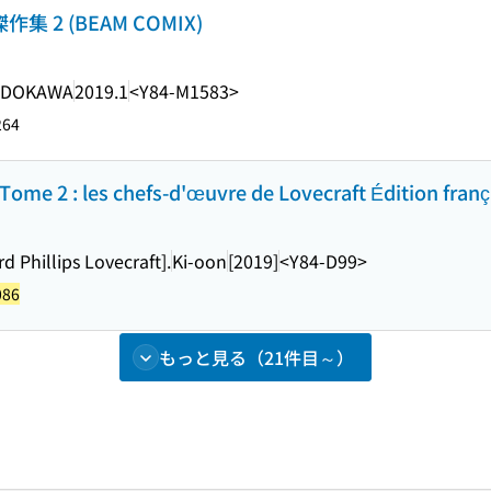
 2 (BEAM COMIX)
ADOKAWA
2019.1
<Y84-M1583>
264
Tome 2 : les chefs-d'œuvre de Lovecraft Édition franç
 Phillips Lovecraft].
Ki-oon
[2019]
<Y84-D99>
086
もっと見る（21件目～）