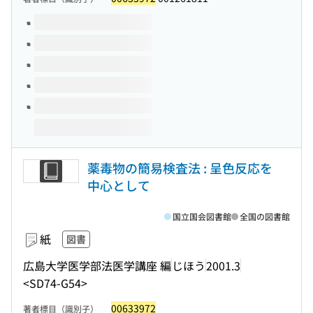
このタイトルの巻号
薬毒物の簡易検査法 : 呈色反応を
中心として
国立国会図書館
全国の図書館
紙
図書
広島大学医学部法医学講座 編
じほう
2001.3
<SD74-G54>
00633972
著者標目（識別子）