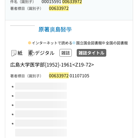
00015591
00633972
件名（識別子）
00633972
著者標目（識別子）
原著廣島醫學
インターネットで読める
国立国会図書館
全国の図書館
紙
デジタル
雑誌
雑誌タイトル
広島大学医学部
[1952]-1961
<Z19-72>
00633972
01107105
著者標目（識別子）
このタイトルの巻号