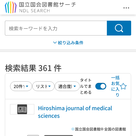
メニ
本文へ移動
検索
絞り込み条件
検索結果 361 件
一括
タイト
お気
ルでま
に入
とめる
り
Hiroshima journal of medical
sciences
国立国会図書館
全国の図書館