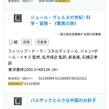
00876540
00808637
著者標目（識別子）
ジュール・ヴェルヌの世紀 : 科
学・冒険・《驚異の旅》
国立国会図書館
全国の図書館
紙
図書
児童書
フィリップ・ド・ラ・コタルディエール, ジャン=ポ
ール・ドキス 監修, 私市保彦 監訳, 新島進, 石橋正孝
訳
東洋書林
2009.3
<KR134-J4>
01156904 01156905 00102312
著者標目（識別子）
00808637
01153695
バルザックと小さな中国のお針子