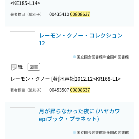
<KE185-L14>
00435410
00808637
著者標目（識別子）
レーモン・クノー・コレクション
12
国立国会図書館
全国の図書館
紙
図書
レーモン・クノー [著]
水声社
2012.12
<KR168-L1>
00453507
00808637
著者標目（識別子）
月が昇らなかった夜に (ハヤカワ
epiブック・プラネット)
国立国会図書館
全国の図書館