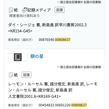
国立国会図書館
全国の図書館
紙
記録メディア
図書
障害者向け資料あり
ダイ・シージェ 著, 新島進 訳
早川書房
2002.3
<KR154-G45>
00876540
00808637
著者標目（識別子）
額の星
国立国会図書館
全国の図書館
紙
図書
レーモン・ルーセル 著, 國分俊宏, 新島進 訳, レーモ
ン・ルーセル 著, 國分俊宏, 新島進 訳
人文書院
2001.8
<KR169-G41>
00454832 00691226
00808637
著者標目（識別子）