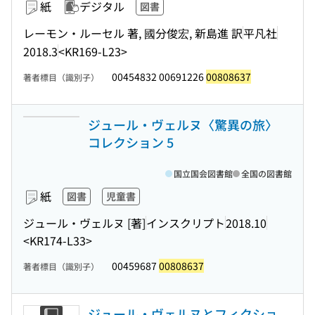
紙
デジタル
図書
レーモン・ルーセル 著, 國分俊宏, 新島進 訳
平凡社
2018.3
<KR169-L23>
00454832 00691226
00808637
著者標目（識別子）
ジュール・ヴェルヌ〈驚異の旅〉
コレクション 5
国立国会図書館
全国の図書館
紙
図書
児童書
ジュール・ヴェルヌ [著]
インスクリプト
2018.10
<KR174-L33>
00459687
00808637
著者標目（識別子）
ジュール・ヴェルヌとフィクショ