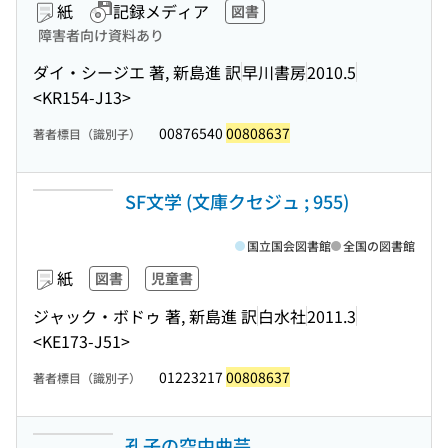
紙
記録メディア
図書
障害者向け資料あり
ダイ・シージエ 著, 新島進 訳
早川書房
2010.5
<KR154-J13>
00876540
00808637
著者標目（識別子）
SF文学 (文庫クセジュ ; 955)
国立国会図書館
全国の図書館
紙
図書
児童書
ジャック・ボドゥ 著, 新島進 訳
白水社
2011.3
<KE173-J51>
01223217
00808637
著者標目（識別子）
孔子の空中曲芸