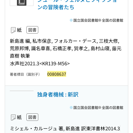
ンの冒険者たち
国立国会図書館
全国の図書館
紙
図書
新島進 編, 私市保彦, フォルカー・デース, 三枝大修,
荒原邦博, 識名章喜, 石橋正孝, 巽孝之, 島村山寝, 藤元
直樹 執筆
水声社
2021.3
<KR139-M56>
00808637
著者標目（識別子）
独身者機械 : 新訳
国立国会図書館
全国の図書館
紙
図書
ミシェル・カルージュ 著, 新島進 訳
東洋書林
2014.3