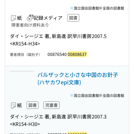
国立国会図書館
全国の図書館
紙
記録メディア
図書
障害者向け資料あり
ダイ・シージエ 著, 新島進 訳
早川書房
2007.5
<KR154-H34>
00876540
00808637
著者標目（識別子）
バルザックと小さな中国のお針子
(ハヤカワepi文庫)
国立国会図書館
全国の図書館
紙
図書
児童書
ダイ・シージエ 著, 新島進 訳
早川書房
2007.3
<KR154-H30>