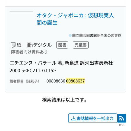
オタク・ジャポニカ : 仮想現実人
間の誕生
国立国会図書館
全国の図書館
紙
デジタル
図書
児童書
障害者向け資料あり
エチエンヌ・バラール 著, 新島進 訳
河出書房新社
2000.5
<EC211-G115>
00808636
00808637
著者標目（識別子）
検索結果は以上です。
書誌情報を一括出力
RSS
RSS