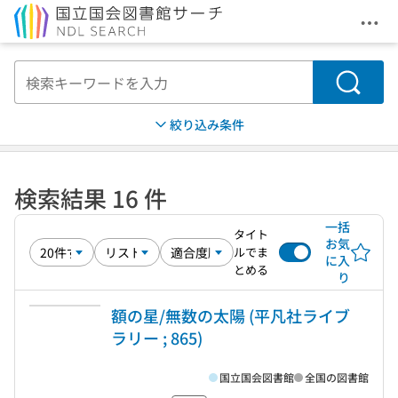
メニ
本文へ移動
検索
絞り込み条件
検索結果 16 件
一括
タイト
お気
ルでま
に入
とめる
り
額の星/無数の太陽 (平凡社ライブ
ラリー ; 865)
国立国会図書館
全国の図書館