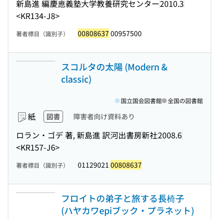
新島進 編
慶應義塾大学教養研究センター
2010.3
<KR134-J8>
00808637
00957500
著者標目（識別子）
スコルタの太陽 (Modern &
classic)
国立国会図書館
全国の図書館
紙
図書
障害者向け資料あり
ロラン・ゴデ 著, 新島進 訳
河出書房新社
2008.6
<KR157-J6>
01129021
00808637
著者標目（識別子）
フロイトの弟子と旅する長椅子
(ハヤカワepiブック・プラネット)