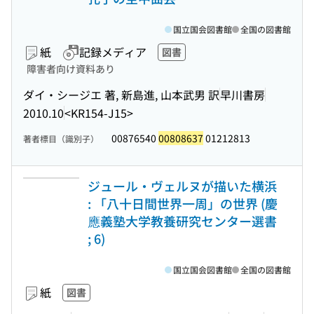
国立国会図書館
全国の図書館
紙
記録メディア
図書
障害者向け資料あり
ダイ・シージエ 著, 新島進, 山本武男 訳
早川書房
2010.10
<KR154-J15>
00876540
00808637
01212813
著者標目（識別子）
ジュール・ヴェルヌが描いた横浜
: 「八十日間世界一周」の世界 (慶
應義塾大学教養研究センター選書
; 6)
国立国会図書館
全国の図書館
紙
図書