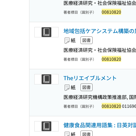
医療経済研究・社会保険福祉協
00810820
著者標目（識別子）
地域包括ケアシステム構築の加速化
紙
図書
医療経済研究・社会保険福祉協
00810820
著者標目（識別子）
Theリエイブルメント
紙
図書
医療経済研究機構政策推進部, 国
00810820
01169
著者標目（識別子）
健康食品関連用語集 : 日英対
紙
図書