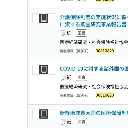
介護保険制度の実施状況に係
に資する調査研究事業報告書 (Rese
紙
図書
医療経済研究・社会保険福祉協
00810820
著者標目（識別子）
COVID-19に対する諸外国の医療
紙
図書
医療経済研究・社会保険福祉協
00810820
著者標目（識別子）
新経済成長大国の医療保障制度
紙
図書