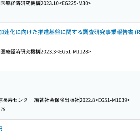
会医療経済研究機構
2023.10
<EG225-M30>
に向けた推進基盤に関する調査研究事業報告書 (Researc
会医療経済研究機構
2023.3
<EG51-M1128>
際長寿センター 編著
社会保険出版社
2022.8
<EG51-M1039>
679
訳