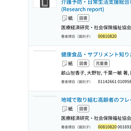
介護予防・日常生活支援総合
(Research report)
紙
図書
医療経済研究・社会保険福祉協
00810820
著者標目（識別子）
健康食品・サプリメント知りた
紙
図書
児童書
畝山智香子, 大野智, 千葉一敏 
01142661 01095
著者標目（識別子）
地域で取り組む高齢者のフレ
紙
図書
医療経済研究・社会保険福祉協会 監
00810820
001691
著者標目（識別子）