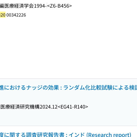
編
医療経済学会
1994-
<Z6-B456>
820
00342226
けるナッジの効果 : ランダム化比較試験による検証 (Rese
会医療経済研究機構
2024.12
<EG41-R140>
る調査研究報告書 : インド (Research report)