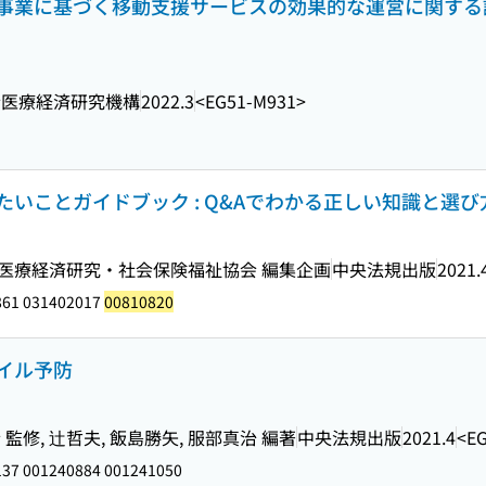
事業に基づく移動支援サービスの効果的な運営に関する
会医療経済研究機構
2022.3
<EG51-M931>
いことガイドブック : Q&Aでわかる正しい知識と選び
著, 医療経済研究・社会保険福祉協会 編集企画
中央法規出版
2021.
861 031402017
00810820
イル予防
修, 辻哲夫, 飯島勝矢, 服部真治 編著
中央法規出版
2021.4
<E
37 001240884 001241050