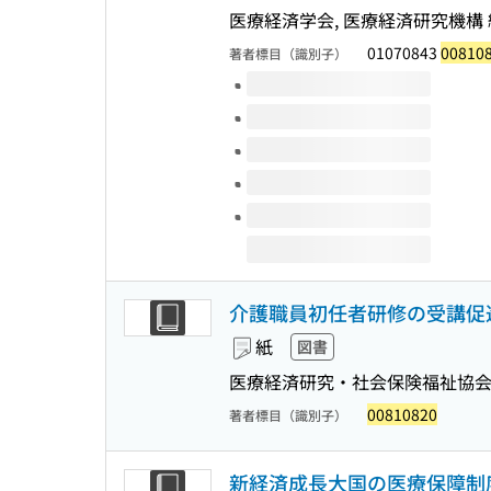
医療経済学会, 医療経済研究機構 
01070843
00810
著者標目（識別子）
このタイトルの巻号
介護職員初任者研修の受講促進にお
紙
図書
医療経済研究・社会保険福祉協
00810820
著者標目（識別子）
新経済成長大国の医療保障制度に関す